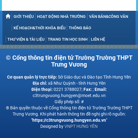
GIỚI THIỆU
HOẠT ĐỘNG NHÀ TRƯỜNG
VĂN BẢN&CÔNG VĂN
KẾ HOẠCH&THỜI KHÓA BIỂU
THÔNG BÁO
THƯ VIỆN & TÀI LIỆU
TRANG TIN HỌC SINH
LIÊN HỆ
© Cổng thông tin điện tử Trường Trường THPT
Trưng Vương
Cơ quan quản lý trực tiếp:
Sở Giáo dục và Đào tạo Tỉnh Hung Yên
Địa chỉ:
xã Như Quỳnh - tỉnh Hưng Yên
Điện thoại:
0221 3788027;
Fax:
;
Email:
c3trungvuong.hungyen@moet.edu.vn
Giấy phép số: #
® Bản quyền thuộc về Cổng thông tin điện tử Trường Trường THPT
Trưng Vương. Khi phát hành thông tin đề nghị ghi rõ nguồn:
"
https://c3trungvuong.hungyen.edu.vn
"
Designed by
VNPT HƯNG YÊN