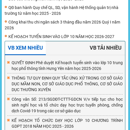
QĐ ban hành Quy chế QL, SD, vận hành Hệ thống quản trị nhà
trường từ năm học 2025 - 2026
Công khai thu chi ngân sách 3 tháng đầu năm 2026 Quý I năm
2026
KẾ HOẠCH TUYỂN SINH VÀO LỚP 10 NĂM HỌC 2026-2027
VB XEM NHIỀU
VB TẢI NHIỀU
QUYẾT ĐỊNH Phê duyệt Kế hoạch tuyển sinh vào lớp 10 trung
học phổ thông tỉnh Hưng Yên năm học 2025-2026
THÔNG TƯ QUY ĐỊNH QUY TẮC ỨNG XỬ TRONG CƠ SỞ GIÁO
DỤC MẦM NON, CƠ SỞ GIÁO DỤC PHỔ THÔNG, CƠ SỞ GIÁO
DỤC THƯỜNG XUYÊN
Công văn Số: 213/SGDĐT-CTTT-GDCN V/v tiếp tục cho học
sinh nghỉ học và tổ chức dạy học trực tuyến phòng, chống
dịch Covid-19 trong các cơ sở giáo dục
KẾ HOẠCH TỔ CHỨC DẠY HỌC LỚP 10 CHƯƠNG TRÌNH
GDPT 2018 NĂM HỌC 2025 - 2026