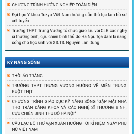
CHƯƠNG TRÌNH HƯỚNG NGHIỆP TOÀN DIỆN
Đại học Y khoa Tokyo Việt Nam hướng dẫn thủ tục làm hồ sơ
xét tuyển
Trường THPT Trưng Vương tổ chức giao lưu với CLB các nghệ
sĩ thương binh, cựu chiến binh thủ đô Hà Nội. Tọa đàm kĩ năng
sống cho học sinh với GS.TS. Nguyễn Lân Dũng
KỸ NĂNG SỐNG
THỜI ÁO TRẮNG
TRƯỜNG THPT TRƯNG VƯƠNG HƯỚNG VỀ MIỀN TRUNG
RUỘT THỊT
CHƯƠNG TRÌNH GIÁO DỤC KỸ NĂNG SỐNG “GẶP MẶT NHÀ
THƠ TRẦN ĐĂNG KHOA VÀ CÁC NGHỆ SĨ THƯƠNG BINH,
CỰU CHIẾN BINH THỦ ĐÔ HÀ NỘI”
CÂU LẠC BỘ THƠ VẠN XUÂN HƯỚNG TỚI KỈ NIỆM NGÀY PHỤ
NỮ VIỆT NAM