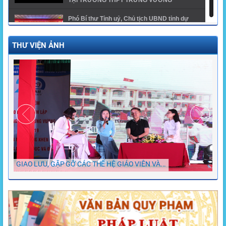
TẠI TRƯỜNG THPT TRƯNG VƯƠNG
Phó Bí thư Tỉnh uỷ, Chủ tịch UBND tỉnh dự
khai giảng năm học mới tại trường THPT
Trưng Vương
THƯ VIỆN ẢNH
GĐTH ngành Giáo dục tỉnh Hưng Yên năm
2024 - THPT Trưng Vương
Trường THPT Trưng Vương có 1 thủ khoa, 1 á
khoa khối A00 toàn quốc và 1 thủ khoa khối
A01 của tỉnh
GIAO LƯU, GẶP GỠ CÁC THẾ HỆ GIÁO VIÊN VÀ...
Chù