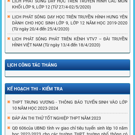
LỊCH PHÁT SÓNG DẠY HỌC TRÊN TRUYỀN HÌNH CÁC MÔN
KHỐI LỚP 9, LỚP 12 (TỪ 27/4-02/5/2020)
LỊCH PHÁT SÓNG DẠY HỌC TRÊN TRUYỀN HÌNH HƯNG YÊN
DÀNH CHO HỌC SINH LỚP 9, LỚP 12 NĂM HỌC 2019-2020
(Từ ngày 20/4 đến 25/4/2020)
LỊCH PHÁT SÓNG PHÁT TRÊN KÊNH VTV7 – ĐÀI TRUYỀN
HÌNH VIỆT NAM (Từ ngày 13/4 đến 18/4/2020)
LỊCH CÔNG TÁC THÁNG
KẾ HOẠCH THI - KIỂM TRA
THPT TRƯNG VƯƠNG - THÔNG BÁO TUYỂN SINH VÀO LỚP
10 NĂM HỌC 2023-2024
ĐÁP ÁN THI THỬ TỐT NGHIỆP THPT NĂM 2023
QĐ 606của UBND tỉnh vv giao chỉ tiêu tuyển sinh lớp 10 năm
học 2022-2023 cho các trường THPT, trường phổ thông có