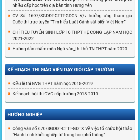
nhiều cấp học trên địa bàn tỉnh Hưng Yên
CV Số: 1697/SGDĐT-CTTT-GDCN V/v hưởng ứng tham gia
Cuộc thi trực tuyến “Tìm hiểu Luật Cảnh sát biển Việt Nam”
CHỈ TIÊU TUYỂN SINH LỚP 10 THPT HỆ CÔNG LẬP NĂM HỌC
2021-2022
Hướng dẫn chấm môn Ngữ văn_thi thử TN THPT năm 2020
KẾ HOẠCH THI GIÁO VIÊN DẠY GIỎI CẤP TRƯỜNG
Điều lệ thi GVG THPT năm học 2018-2019
Kế hoạch hội thi GVG cấp trường 2018-2019
HƯỚNG NGHIỆP
Công văn số 670/SGDĐT-CTTT-GDTX Về việc tổ chức hội thảo
"Hành trình khởi nghiệp từ trung học phổ thông"