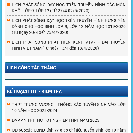
LỊCH PHÁT SÓNG DẠY HỌC TRÊN TRUYỀN HÌNH CÁC MÔN
KHỐI LỚP 9, LỚP 12 (TỪ 27/4-02/5/2020)
LỊCH PHÁT SÓNG DẠY HỌC TRÊN TRUYỀN HÌNH HƯNG YÊN
DÀNH CHO HỌC SINH LỚP 9, LỚP 12 NĂM HỌC 2019-2020
(Từ ngày 20/4 đến 25/4/2020)
LỊCH PHÁT SÓNG PHÁT TRÊN KÊNH VTV7 – ĐÀI TRUYỀN
HÌNH VIỆT NAM (Từ ngày 13/4 đến 18/4/2020)
LỊCH CÔNG TÁC THÁNG
KẾ HOẠCH THI - KIỂM TRA
THPT TRƯNG VƯƠNG - THÔNG BÁO TUYỂN SINH VÀO LỚP
10 NĂM HỌC 2023-2024
ĐÁP ÁN THI THỬ TỐT NGHIỆP THPT NĂM 2023
QĐ 606của UBND tỉnh vv giao chỉ tiêu tuyển sinh lớp 10 năm