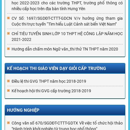
học 2022-2023 cho các trường THPT, trường phổ thông có
nhiều cấp học trên địa bàn tỉnh Hưng Yên
CV Số: 1697/SGDĐT-CTTT-GDCN V/v hưởng ứng tham gia
Cuộc thi trực tuyến “Tìm hiểu Luật Cảnh sát biển Việt Nam”
CHỈ TIÊU TUYỂN SINH LỚP 10 THPT HỆ CÔNG LẬP NĂM HỌC
2021-2022
Hướng dẫn chấm môn Ngữ văn_thi thử TN THPT năm 2020
KẾ HOẠCH THI GIÁO VIÊN DẠY GIỎI CẤP TRƯỜNG
Điều lệ thi GVG THPT năm học 2018-2019
Kế hoạch hội thi GVG cấp trường 2018-2019
HƯỚNG NGHIỆP
Công văn số 670/SGDĐT-CTTT-GDTX Về việc tổ chức hội thảo
"Hành trình khởi nghiệp từ trung học phổ thông"