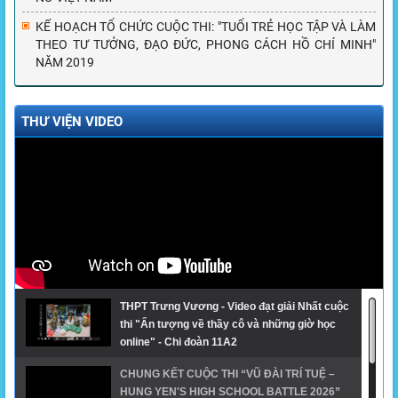
KẾ HOẠCH TỔ CHỨC CUỘC THI: "TUỔI TRẺ HỌC TẬP VÀ LÀM
THEO TƯ TƯỞNG, ĐẠO ĐỨC, PHONG CÁCH HỒ CHÍ MINH"
NĂM 2019
THƯ VIỆN VIDEO
THPT Trưng Vương - Video đạt giải Nhất cuộc
thi "Ấn tượng về thầy cô và những giờ học
online" - Chi đoàn 11A2
CHUNG KẾT CUỘC THI “VŨ ĐÀI TRÍ TUỆ –
HUNG YEN'S HIGH SCHOOL BATTLE 2026”