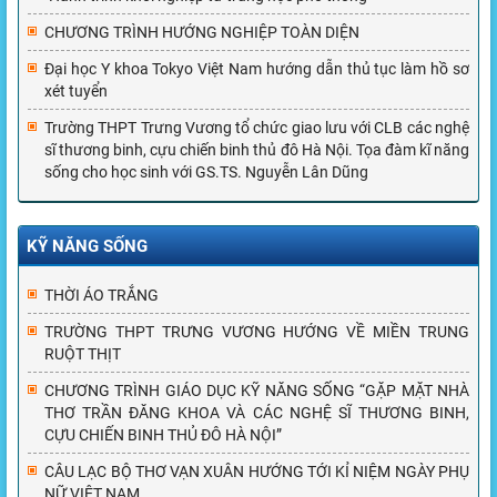
CHƯƠNG TRÌNH HƯỚNG NGHIỆP TOÀN DIỆN
Đại học Y khoa Tokyo Việt Nam hướng dẫn thủ tục làm hồ sơ
xét tuyển
Trường THPT Trưng Vương tổ chức giao lưu với CLB các nghệ
sĩ thương binh, cựu chiến binh thủ đô Hà Nội. Tọa đàm kĩ năng
sống cho học sinh với GS.TS. Nguyễn Lân Dũng
KỸ NĂNG SỐNG
THỜI ÁO TRẮNG
TRƯỜNG THPT TRƯNG VƯƠNG HƯỚNG VỀ MIỀN TRUNG
RUỘT THỊT
CHƯƠNG TRÌNH GIÁO DỤC KỸ NĂNG SỐNG “GẶP MẶT NHÀ
THƠ TRẦN ĐĂNG KHOA VÀ CÁC NGHỆ SĨ THƯƠNG BINH,
CỰU CHIẾN BINH THỦ ĐÔ HÀ NỘI”
CÂU LẠC BỘ THƠ VẠN XUÂN HƯỚNG TỚI KỈ NIỆM NGÀY PHỤ
NỮ VIỆT NAM