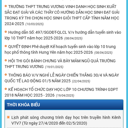
TRƯỜNG THPT TRƯNG VƯƠNG VINH DANH HỌC SINH XUẤT
SẮC ĐẠT GIẢI VÀ CÁC THẦY CÔ HƯỚNG DẪN HỌC SINH ĐẠT GIẢI
TRONG KỲ THI CHỌN HỌC SINH GIỎI THPT CẤP TỈNH NĂM HỌC
2024-2025
(10/03/2025)
Hướng dẫn Số: 497/SGDĐT-QLCL V/v hướng dẫn tuyển sinh vào
lớp 10 THPT năm học 2025-2026
(08/04/2025)
QUYẾT ĐỊNH Phê duyệt Kế hoạch tuyển sinh vào lớp 10 trung
học phổ thông tỉnh Hưng Yên năm học 2025-2026
(08/04/2025)
HỘI THI GÓI BÁNH CHƯNG VÀ BÀY MÂM NGŨ QUẢ TRƯỜNG
THPT TRƯNG VƯƠNG
(19/01/2025)
THÔNG BÁO V/V NGHỈ LỄ NGÀY CHIẾN THẮNG 30/4 VÀ NGÀY
QUỐC TẾ LAO ĐỘNG 01/5 NĂM 2025
(22/04/2025)
KẾ HOẠCH TỔ CHỨC DẠY HỌC LỚP 10 CHƯƠNG TRÌNH GDPT
2018 NĂM HỌC 2025 - 2026
(19/04/2025)
THỜI KHÓA BIỂU
Lịch phát sóng chương trình dạy học trên truyền hình Kênh
VTV7 (Từ ngày 27/4/2020 đến 02/5/2020)