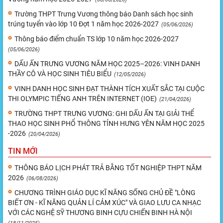
Trường THPT Trưng Vương thông báo Danh sách học sinh
trúng tuyển vào lớp 10 Đợt 1 năm học 2026-2027
(05/06/2026)
Thông báo điểm chuẩn TS lớp 10 năm học 2026-2027
(05/06/2026)
DẤU ẤN TRƯNG VƯƠNG NĂM HỌC 2025–2026: VINH DANH
THẦY CÔ VÀ HỌC SINH TIÊU BIỂU
(12/05/2026)
VINH DANH HỌC SINH ĐẠT THÀNH TÍCH XUẤT SẮC TẠI CUỘC
THI OLYMPIC TIẾNG ANH TRÊN INTERNET (IOE)
(21/04/2026)
TRƯỜNG THPT TRƯNG VƯƠNG: GHI DẤU ẤN TẠI GIẢI THỂ
THAO HỌC SINH PHỔ THÔNG TỈNH HƯNG YÊN NĂM HỌC 2025
-2026
(20/04/2026)
TIN MỚI
THÔNG BÁO LỊCH PHÁT TRẢ BẰNG TỐT NGHIỆP THPT NĂM
2026
(06/08/2026)
CHƯƠNG TRÌNH GIÁO DỤC KĨ NĂNG SỐNG CHỦ ĐỀ "LÒNG
BIẾT ƠN - KĨ NĂNG QUẢN LÍ CẢM XÚC" VÀ GIAO LƯU CA NHẠC
VỚI CÁC NGHỆ SỸ THƯƠNG BINH CỰU CHIẾN BINH HÀ NỘI