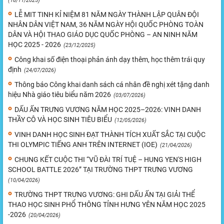
(18/11/2025)
LỄ MIT TINH KỈ NIỆM 81 NĂM NGÀY THÀNH LẬP QUÂN ĐỘI
NHÂN DÂN VIỆT NAM, 36 NĂM NGÀY HỘI QUỐC PHÒNG TOÀN
DÂN VÀ HỘI THAO GIÁO DỤC QUỐC PHÒNG – AN NINH NĂM
HỌC 2025 - 2026
(23/12/2025)
Công khai số điện thoại phản ánh dạy thêm, học thêm trái quy
định
(24/07/2026)
Thông báo Công khai danh sách cá nhân đề nghị xét tặng danh
hiệu Nhà giáo tiêu biểu năm 2026
(03/07/2026)
DẤU ẤN TRƯNG VƯƠNG NĂM HỌC 2025–2026: VINH DANH
THẦY CÔ VÀ HỌC SINH TIÊU BIỂU
(12/05/2026)
VINH DANH HỌC SINH ĐẠT THÀNH TÍCH XUẤT SẮC TẠI CUỘC
THI OLYMPIC TIẾNG ANH TRÊN INTERNET (IOE)
(21/04/2026)
CHUNG KẾT CUỘC THI “VŨ ĐÀI TRÍ TUỆ – HUNG YEN'S HIGH
SCHOOL BATTLE 2026” TẠI TRƯỜNG THPT TRƯNG VƯƠNG
(10/04/2026)
TRƯỜNG THPT TRƯNG VƯƠNG: GHI DẤU ẤN TẠI GIẢI THỂ
THAO HỌC SINH PHỔ THÔNG TỈNH HƯNG YÊN NĂM HỌC 2025
-2026
(20/04/2026)