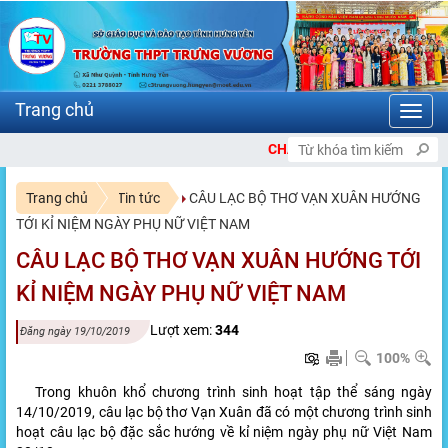
Toggl
navig
CHÀO MỪNG BẠN ĐẾN VỚI CỔNG THÔNG 
Trang chủ
Tin tức
CÂU LẠC BỘ THƠ VẠN XUÂN HƯỚNG
TỚI KỈ NIỆM NGÀY PHỤ NỮ VIỆT NAM
CÂU LẠC BỘ THƠ VẠN XUÂN HƯỚNG TỚI
KỈ NIỆM NGÀY PHỤ NỮ VIỆT NAM
Lượt xem:
344
Đăng ngày 19/10/2019
100%
Trong khuôn khổ chương trình sinh hoạt tập thể sáng ngày
14/10/2019, câu lạc bộ thơ Vạn Xuân đã có một chương trình sinh
hoạt câu lạc bộ đặc sắc hướng về kỉ niệm ngày phụ nữ Việt Nam