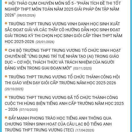
HỘI THẢO CỤM CHUYÊN MÔN SỐ 5 - "PHÂN TÍCH ĐỀ THI TỐT
NGHIỆP THPT MÔN TOÁN NĂM 2025 GIẢI PHÁP ÔN TẬP NĂM
2026"
(08/03/2026)
TRƯỜNG THPT TRƯNG VƯƠNG VINH DANH HỌC SINH XUẤT
SẮC ĐOẠT GIẢI VÀ CÁC THẦY CÔ HƯỚNG DẪN HỌC SINH ĐOẠT
GIẢI TRONG KỲ THI CHỌN HỌC SINH GIỎI CẤP TỈNH THPT NĂM
HỌC 2025-2026
(20/01/2026)
CHI BỘ TRƯỜNG THPT TRƯNG VƯƠNG TỔ CHỨC SINH HOẠT
CHUYÊN ĐỀ “ỨNG DỤNG TRÍ TUỆ NHÂN TẠO (AI) TRONG GIÁO
DỤC – CƠ HỘI, THÁCH THỨC VÀ TRÁCH NHIỆM CỦA NGƯỜI
ĐẢNG VIÊN TRONG GIAI ĐOẠN MỚI”
(03/11/2025)
TRƯỜNG THPT TRƯNG VƯƠNG TỔ CHỨC THÀNH CÔNG HỘI
THI GIÁO VIÊN DẠY GIỎI CẤP TRƯỜNG NĂM HỌC 2025-2026
(20/10/2025)
TRƯỜNG THPT TRƯNG VƯƠNG ĐÃ TỔ CHỨC THÀNH CÔNG
CUỘC THI HÙNG BIỆN TIẾNG ANH CẤP TRƯỜNG NĂM HỌC 2025
– 2026
(07/10/2025)
ĐẨY MẠNH PHONG TRÀO HỌC TIẾNG ANH THÔNG QUA
CHƯƠNG TRÌNH SINH HOẠT CỦA CÂU LẠC BỘ TIẾNG ANH
TRƯỜNG THPT TRƯNG VƯƠNG (TEC)
(17/04/2025)