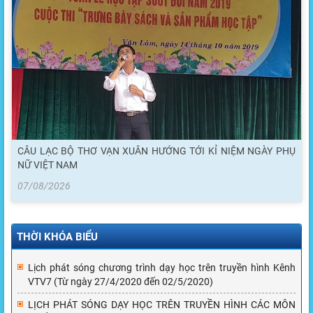
CÂU LẠC BỘ THƠ VẠN XUÂN HƯỚNG TỚI KỈ NIỆM NGÀY PHỤ
NỮ VIỆT NAM
07/08/2026
THỜI KHÓA BIỂU
Lịch phát sóng chương trình dạy học trên truyền hình Kênh
VTV7 (Từ ngày 27/4/2020 đến 02/5/2020)
LỊCH PHÁT SÓNG DẠY HỌC TRÊN TRUYỀN HÌNH CÁC MÔN