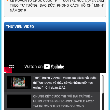
KẾ HOẠCH TỔ CHỨC CUỘC THI: "TUỔI TRẺ HỌC TẬP VÀ LÀM
THEO TƯ TƯỞNG, ĐẠO ĐỨC, PHONG CÁCH HỒ CHÍ MINH"
NĂM 2019
THƯ VIỆN VIDEO
THPT Trưng Vương - Video đạt giải Nhất cuộc
thi "Ấn tượng về thầy cô và những giờ học
online" - Chi đoàn 11A2
CHUNG KẾT CUỘC THI “VŨ ĐÀI TRÍ TUỆ –
HUNG YEN'S HIGH SCHOOL BATTLE 2026”
TẠI TRƯỜNG THPT TRƯNG VƯƠNG