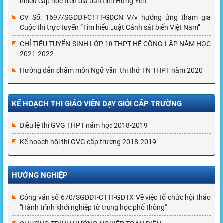
nhiều cấp học trên địa bàn tỉnh Hưng Yên
CV Số: 1697/SGDĐT-CTTT-GDCN V/v hưởng ứng tham gia
Cuộc thi trực tuyến “Tìm hiểu Luật Cảnh sát biển Việt Nam”
CHỈ TIÊU TUYỂN SINH LỚP 10 THPT HỆ CÔNG LẬP NĂM HỌC
2021-2022
Hướng dẫn chấm môn Ngữ văn_thi thử TN THPT năm 2020
KẾ HOẠCH THI GIÁO VIÊN DẠY GIỎI CẤP TRƯỜNG
Điều lệ thi GVG THPT năm học 2018-2019
Kế hoạch hội thi GVG cấp trường 2018-2019
HƯỚNG NGHIỆP
Công văn số 670/SGDĐT-CTTT-GDTX Về việc tổ chức hội thảo
"Hành trình khởi nghiệp từ trung học phổ thông"