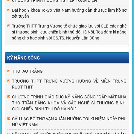
CHƯƠNG TRÌNH HƯỚNG NGHIỆP TOÀN DIỆN
Đại học Y khoa Tokyo Việt Nam hướng dẫn thủ tục làm hồ sơ
xét tuyển
Trường THPT Trưng Vương tổ chức giao lưu với CLB các nghệ
sĩ thương binh, cựu chiến binh thủ đô Hà Nội. Tọa đàm kĩ năng
sống cho học sinh với GS.TS. Nguyễn Lân Dũng
KỸ NĂNG SỐNG
THỜI ÁO TRẮNG
TRƯỜNG THPT TRƯNG VƯƠNG HƯỚNG VỀ MIỀN TRUNG
RUỘT THỊT
CHƯƠNG TRÌNH GIÁO DỤC KỸ NĂNG SỐNG “GẶP MẶT NHÀ
THƠ TRẦN ĐĂNG KHOA VÀ CÁC NGHỆ SĨ THƯƠNG BINH,
CỰU CHIẾN BINH THỦ ĐÔ HÀ NỘI”
CÂU LẠC BỘ THƠ VẠN XUÂN HƯỚNG TỚI KỈ NIỆM NGÀY PHỤ
NỮ VIỆT NAM