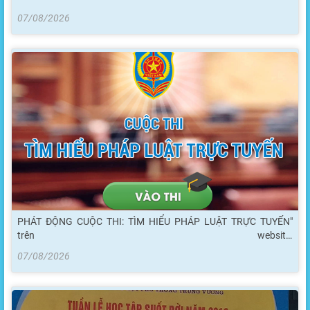
07/08/2026
PHÁT ĐỘNG CUỘC THI: TÌM HIỂU PHÁP LUẬT TRỰC TUYẾN"
trên website:
http://pbgdpl.moj.gov.vn/qt/cuocthi/Pages/home.aspx
07/08/2026