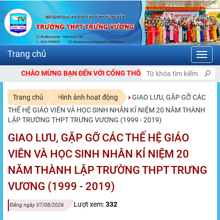
Toggl
navig
BẠN ĐẾN VỚI CỔNG THÔNG TIN ĐIỆN TỬ TRƯỜNG THPT TRƯNG VƯ
Trang chủ
Hình ảnh hoạt động
GIAO LƯU, GẶP GỠ CÁC
THẾ HỆ GIÁO VIÊN VÀ HỌC SINH NHÂN KỈ NIỆM 20 NĂM THÀNH
LẬP TRƯỜNG THPT TRƯNG VƯƠNG (1999 - 2019)
GIAO LƯU, GẶP GỠ CÁC THẾ HỆ GIÁO
VIÊN VÀ HỌC SINH NHÂN KỈ NIỆM 20
NĂM THÀNH LẬP TRƯỜNG THPT TRƯNG
VƯƠNG (1999 - 2019)
Lượt xem:
332
Đăng ngày 07/08/2026