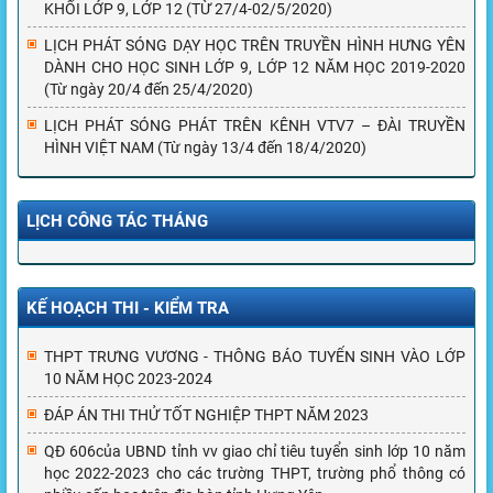
KHỐI LỚP 9, LỚP 12 (TỪ 27/4-02/5/2020)
LỊCH PHÁT SÓNG DẠY HỌC TRÊN TRUYỀN HÌNH HƯNG YÊN
DÀNH CHO HỌC SINH LỚP 9, LỚP 12 NĂM HỌC 2019-2020
(Từ ngày 20/4 đến 25/4/2020)
LỊCH PHÁT SÓNG PHÁT TRÊN KÊNH VTV7 – ĐÀI TRUYỀN
HÌNH VIỆT NAM (Từ ngày 13/4 đến 18/4/2020)
LỊCH CÔNG TÁC THÁNG
KẾ HOẠCH THI - KIỂM TRA
THPT TRƯNG VƯƠNG - THÔNG BÁO TUYỂN SINH VÀO LỚP
10 NĂM HỌC 2023-2024
ĐÁP ÁN THI THỬ TỐT NGHIỆP THPT NĂM 2023
QĐ 606của UBND tỉnh vv giao chỉ tiêu tuyển sinh lớp 10 năm
học 2022-2023 cho các trường THPT, trường phổ thông có