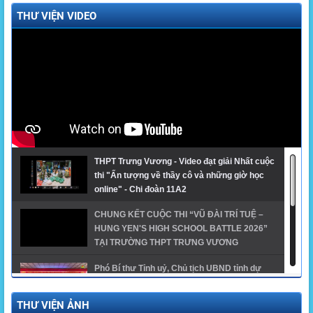
THƯ VIỆN VIDEO
THPT Trưng Vương - Video đạt giải Nhất cuộc
thi "Ấn tượng về thầy cô và những giờ học
online" - Chi đoàn 11A2
CHUNG KẾT CUỘC THI “VŨ ĐÀI TRÍ TUỆ –
HUNG YEN'S HIGH SCHOOL BATTLE 2026”
TẠI TRƯỜNG THPT TRƯNG VƯƠNG
Phó Bí thư Tỉnh uỷ, Chủ tịch UBND tỉnh dự
khai giảng năm học mới tại trường THPT
Trưng Vương
THƯ VIỆN ẢNH