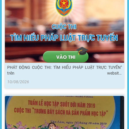
PHÁT ĐỘNG CUỘC THI: TÌM HIỂU PHÁP LUẬT TRỰC TUYẾN"
trên website:
http://pbgdpl.moj.gov.vn/qt/cuocthi/Pages/home.aspx
10/08/2026