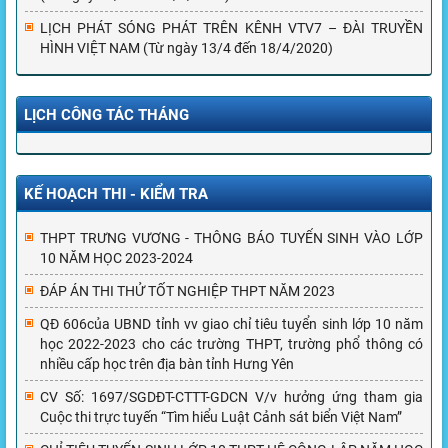
LỊCH PHÁT SÓNG PHÁT TRÊN KÊNH VTV7 – ĐÀI TRUYỀN
HÌNH VIỆT NAM (Từ ngày 13/4 đến 18/4/2020)
LỊCH CÔNG TÁC THÁNG
KẾ HOẠCH THI - KIỂM TRA
THPT TRƯNG VƯƠNG - THÔNG BÁO TUYỂN SINH VÀO LỚP
10 NĂM HỌC 2023-2024
ĐÁP ÁN THI THỬ TỐT NGHIỆP THPT NĂM 2023
QĐ 606của UBND tỉnh vv giao chỉ tiêu tuyển sinh lớp 10 năm
học 2022-2023 cho các trường THPT, trường phổ thông có
nhiều cấp học trên địa bàn tỉnh Hưng Yên
CV Số: 1697/SGDĐT-CTTT-GDCN V/v hưởng ứng tham gia
Cuộc thi trực tuyến “Tìm hiểu Luật Cảnh sát biển Việt Nam”