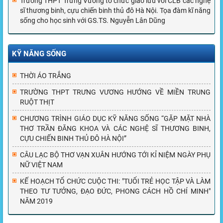
Trường THPT Trưng Vương tổ chức giao lưu với CLB các nghệ
sĩ thương binh, cựu chiến binh thủ đô Hà Nội. Tọa đàm kĩ năng
sống cho học sinh với GS.TS. Nguyễn Lân Dũng
KỸ NĂNG SỐNG
THỜI ÁO TRẮNG
TRƯỜNG THPT TRƯNG VƯƠNG HƯỚNG VỀ MIỀN TRUNG
RUỘT THỊT
CHƯƠNG TRÌNH GIÁO DỤC KỸ NĂNG SỐNG “GẶP MẶT NHÀ
THƠ TRẦN ĐĂNG KHOA VÀ CÁC NGHỆ SĨ THƯƠNG BINH,
CỰU CHIẾN BINH THỦ ĐÔ HÀ NỘI”
CÂU LẠC BỘ THƠ VẠN XUÂN HƯỚNG TỚI KỈ NIỆM NGÀY PHỤ
NỮ VIỆT NAM
KẾ HOẠCH TỔ CHỨC CUỘC THI: "TUỔI TRẺ HỌC TẬP VÀ LÀM
THEO TƯ TƯỞNG, ĐẠO ĐỨC, PHONG CÁCH HỒ CHÍ MINH"
NĂM 2019