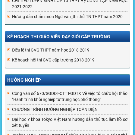
CHỈ TIÊU TUYỂN SINH LỚP 10 THPT HỆ CÔNG LẬP NĂM HỌC
2021-2022
Hướng dẫn chấm môn Ngữ văn_thi thử TN THPT năm 2020
KẾ HOẠCH THI GIÁO VIÊN DẠY GIỎI CẤP TRƯỜNG
Điều lệ thi GVG THPT năm học 2018-2019
Kế hoạch hội thi GVG cấp trường 2018-2019
HƯỚNG NGHIỆP
Công văn số 670/SGDĐT-CTTT-GDTX Về việc tổ chức hội thảo
"Hành trình khởi nghiệp từ trung học phổ thông"
CHƯƠNG TRÌNH HƯỚNG NGHIỆP TOÀN DIỆN
Đại học Y khoa Tokyo Việt Nam hướng dẫn thủ tục làm hồ sơ
xét tuyển