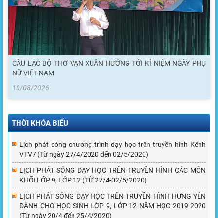
CÂU LẠC BỘ THƠ VẠN XUÂN HƯỚNG TỚI KỈ NIỆM NGÀY PHỤ
NỮ VIỆT NAM
10/08/2026
THỜI KHÓA BIỂU
Lịch phát sóng chương trình dạy học trên truyền hình Kênh
VTV7 (Từ ngày 27/4/2020 đến 02/5/2020)
LỊCH PHÁT SÓNG DẠY HỌC TRÊN TRUYỀN HÌNH CÁC MÔN
KHỐI LỚP 9, LỚP 12 (TỪ 27/4-02/5/2020)
LỊCH PHÁT SÓNG DẠY HỌC TRÊN TRUYỀN HÌNH HƯNG YÊN
DÀNH CHO HỌC SINH LỚP 9, LỚP 12 NĂM HỌC 2019-2020
(Từ ngày 20/4 đến 25/4/2020)