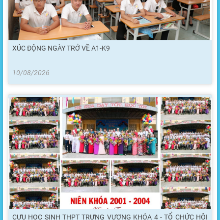
XÚC ĐỘNG NGÀY TRỞ VỀ A1-K9
10/08/2026
CỰU HỌC SINH THPT TRƯNG VƯƠNG KHÓA 4 - TỔ CHỨC HỘI