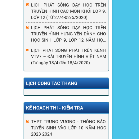
LỊCH PHÁT SÓNG DẠY HỌC TRÊN
TRUYỀN HÌNH CÁC MÔN KHỐI LỚP 9,
LỚP 12 (TỪ 27/4-02/5/2020)
LỊCH PHÁT SÓNG DẠY HỌC TRÊN
TRUYỀN HÌNH HƯNG YÊN DÀNH CHO
HỌC SINH LỚP 9, LỚP 12 NĂM HỌC
2019-2020 (Từ ngày 20/4 đến
LỊCH PHÁT SÓNG PHÁT TRÊN KÊNH
25/4/2020)
VTV7 – ĐÀI TRUYỀN HÌNH VIỆT NAM
(Từ ngày 13/4 đến 18/4/2020)
LỊCH CÔNG TÁC THÁNG
KẾ HOẠCH THI - KIỂM TRA
THPT TRƯNG VƯƠNG - THÔNG BÁO
TUYỂN SINH VÀO LỚP 10 NĂM HỌC
2023-2024