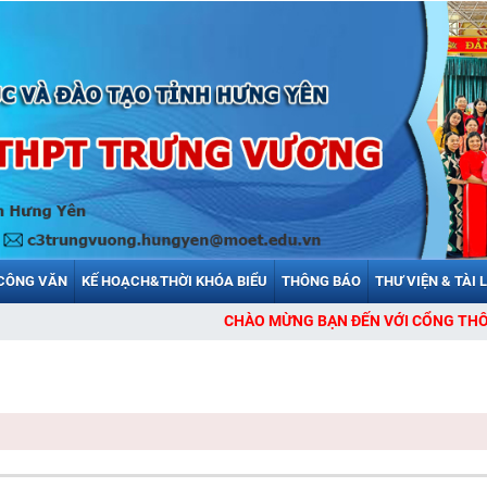
CÔNG VĂN
KẾ HOẠCH&THỜI KHÓA BIỂU
THÔNG BÁO
THƯ VIỆN & TÀI 
CHÀO MỪNG BẠN ĐẾN VỚI CỔNG THÔNG TIN