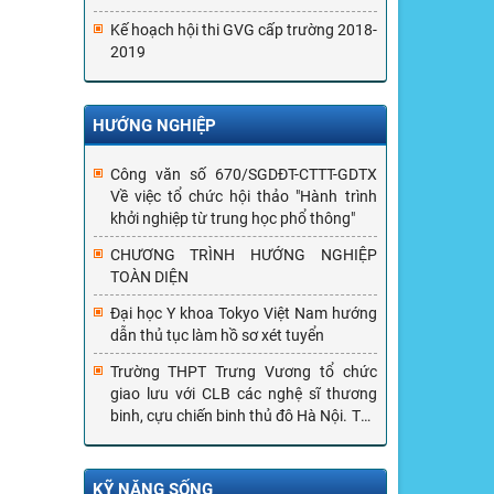
Kế hoạch hội thi GVG cấp trường 2018-
2019
HƯỚNG NGHIỆP
Công văn số 670/SGDĐT-CTTT-GDTX
Về việc tổ chức hội thảo "Hành trình
khởi nghiệp từ trung học phổ thông"
CHƯƠNG TRÌNH HƯỚNG NGHIỆP
TOÀN DIỆN
Đại học Y khoa Tokyo Việt Nam hướng
dẫn thủ tục làm hồ sơ xét tuyển
Trường THPT Trưng Vương tổ chức
giao lưu với CLB các nghệ sĩ thương
binh, cựu chiến binh thủ đô Hà Nội. Tọa
đàm kĩ năng sống cho học sinh với
GS.TS. Nguyễn Lân Dũng
KỸ NĂNG SỐNG