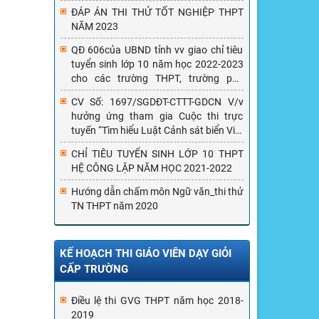
ĐÁP ÁN THI THỬ TỐT NGHIỆP THPT
NĂM 2023
QĐ 606của UBND tỉnh vv giao chỉ tiêu
tuyển sinh lớp 10 năm học 2022-2023
cho các trường THPT, trường phổ
thông có nhiều cấp học trên địa bàn
CV Số: 1697/SGDĐT-CTTT-GDCN V/v
tỉnh Hưng Yên
hưởng ứng tham gia Cuộc thi trực
tuyến “Tìm hiểu Luật Cảnh sát biển Việt
Nam”
CHỈ TIÊU TUYỂN SINH LỚP 10 THPT
HỆ CÔNG LẬP NĂM HỌC 2021-2022
Hướng dẫn chấm môn Ngữ văn_thi thử
TN THPT năm 2020
KẾ HOẠCH THI GIÁO VIÊN DẠY GIỎI
CẤP TRƯỜNG
Điều lệ thi GVG THPT năm học 2018-
2019