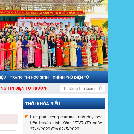
LIỆU
TRANG TIN HỌC SINH
CHÍNH PHỦ ĐIỆN TỬ
 ĐIỆN TỬ TRƯỜNG THPT TRƯNG VƯƠNG
THỜI KHÓA BIỂU
Lịch phát sóng chương trình dạy học
trên truyền hình Kênh VTV7 (Từ ngày
27/4/2020 đến 02/5/2020)