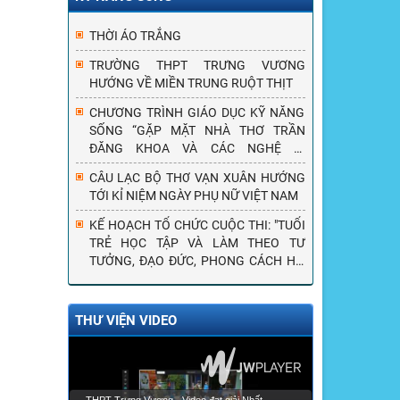
THỜI ÁO TRẮNG
TRƯỜNG THPT TRƯNG VƯƠNG
HƯỚNG VỀ MIỀN TRUNG RUỘT THỊT
CHƯƠNG TRÌNH GIÁO DỤC KỸ NĂNG
SỐNG “GẶP MẶT NHÀ THƠ TRẦN
ĐĂNG KHOA VÀ CÁC NGHỆ SĨ
THƯƠNG BINH, CỰU CHIẾN BINH THỦ
CÂU LẠC BỘ THƠ VẠN XUÂN HƯỚNG
ĐÔ HÀ NỘI”
TỚI KỈ NIỆM NGÀY PHỤ NỮ VIỆT NAM
KẾ HOẠCH TỔ CHỨC CUỘC THI: "TUỔI
TRẺ HỌC TẬP VÀ LÀM THEO TƯ
TƯỞNG, ĐẠO ĐỨC, PHONG CÁCH HỒ
CHÍ MINH" NĂM 2019
THƯ VIỆN VIDEO