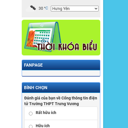
30
°
C
FANPAGE
BÌNH CHỌN
Đánh giá của bạn về Cổng thông tin điện
tử Trường THPT Trưng Vương
Rất hữu ích
Hữu ích