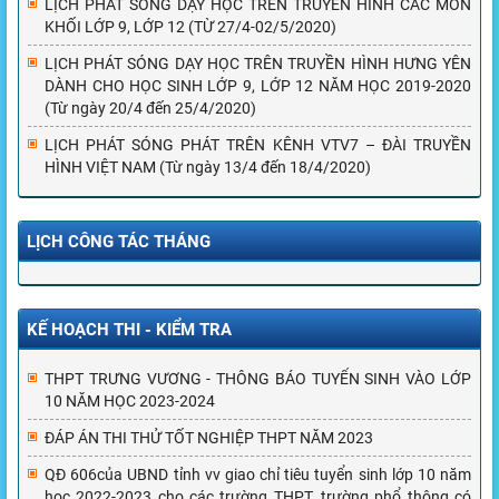
LỊCH PHÁT SÓNG DẠY HỌC TRÊN TRUYỀN HÌNH CÁC MÔN
KHỐI LỚP 9, LỚP 12 (TỪ 27/4-02/5/2020)
LỊCH PHÁT SÓNG DẠY HỌC TRÊN TRUYỀN HÌNH HƯNG YÊN
DÀNH CHO HỌC SINH LỚP 9, LỚP 12 NĂM HỌC 2019-2020
(Từ ngày 20/4 đến 25/4/2020)
LỊCH PHÁT SÓNG PHÁT TRÊN KÊNH VTV7 – ĐÀI TRUYỀN
HÌNH VIỆT NAM (Từ ngày 13/4 đến 18/4/2020)
LỊCH CÔNG TÁC THÁNG
KẾ HOẠCH THI - KIỂM TRA
THPT TRƯNG VƯƠNG - THÔNG BÁO TUYỂN SINH VÀO LỚP
10 NĂM HỌC 2023-2024
ĐÁP ÁN THI THỬ TỐT NGHIỆP THPT NĂM 2023
QĐ 606của UBND tỉnh vv giao chỉ tiêu tuyển sinh lớp 10 năm
học 2022-2023 cho các trường THPT, trường phổ thông có