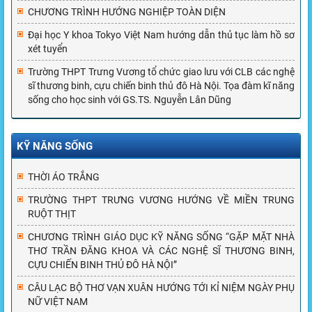
CHƯƠNG TRÌNH HƯỚNG NGHIỆP TOÀN DIỆN
Đại học Y khoa Tokyo Việt Nam hướng dẫn thủ tục làm hồ sơ
xét tuyển
Trường THPT Trưng Vương tổ chức giao lưu với CLB các nghệ
sĩ thương binh, cựu chiến binh thủ đô Hà Nội. Tọa đàm kĩ năng
sống cho học sinh với GS.TS. Nguyễn Lân Dũng
KỸ NĂNG SỐNG
THỜI ÁO TRẮNG
TRƯỜNG THPT TRƯNG VƯƠNG HƯỚNG VỀ MIỀN TRUNG
RUỘT THỊT
CHƯƠNG TRÌNH GIÁO DỤC KỸ NĂNG SỐNG “GẶP MẶT NHÀ
THƠ TRẦN ĐĂNG KHOA VÀ CÁC NGHỆ SĨ THƯƠNG BINH,
CỰU CHIẾN BINH THỦ ĐÔ HÀ NỘI”
CÂU LẠC BỘ THƠ VẠN XUÂN HƯỚNG TỚI KỈ NIỆM NGÀY PHỤ
NỮ VIỆT NAM