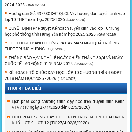
2024-2025
(10/03/2025)
Hướng dẫn Số: 497/SGDĐT-QLCL V/v hướng dẫn tuyển sinh vào
lớp 10 THPT năm học 2025-2026
(08/04/2025)
QUYẾT ĐỊNH Phê duyệt Kế hoạch tuyển sinh vào lớp 10 trung
học phổ thông tỉnh Hưng Yên năm học 2025-2026
(08/04/2025)
HỘI THI GÓI BÁNH CHƯNG VÀ BÀY MÂM NGŨ QUẢ TRƯỜNG
THPT TRƯNG VƯƠNG
(19/01/2025)
THÔNG BÁO V/V NGHỈ LỄ NGÀY CHIẾN THẮNG 30/4 VÀ NGÀY
QUỐC TẾ LAO ĐỘNG 01/5 NĂM 2025
(22/04/2025)
KẾ HOẠCH TỔ CHỨC DẠY HỌC LỚP 10 CHƯƠNG TRÌNH GDPT
2018 NĂM HỌC 2025 - 2026
(19/04/2025)
THỜI KHÓA BIỂU
Lịch phát sóng chương trình dạy học trên truyền hình Kênh
VTV7 (Từ ngày 27/4/2020 đến 02/5/2020)
LỊCH PHÁT SÓNG DẠY HỌC TRÊN TRUYỀN HÌNH CÁC MÔN
KHỐI LỚP 9, LỚP 12 (TỪ 27/4-02/5/2020)