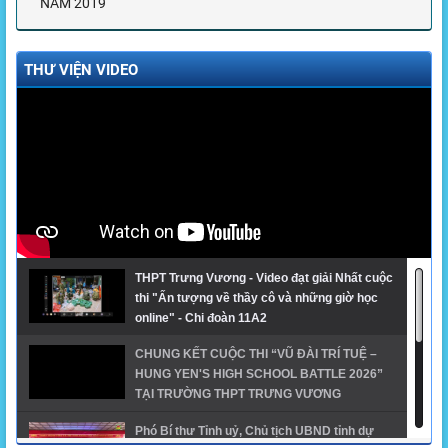
NĂM 2019
THƯ VIỆN VIDEO
THPT Trưng Vương - Video đạt giải Nhất cuộc
thi "Ấn tượng về thầy cô và những giờ học
online" - Chi đoàn 11A2
CHUNG KẾT CUỘC THI “VŨ ĐÀI TRÍ TUỆ –
HUNG YEN'S HIGH SCHOOL BATTLE 2026”
TẠI TRƯỜNG THPT TRƯNG VƯƠNG
Phó Bí thư Tỉnh uỷ, Chủ tịch UBND tỉnh dự