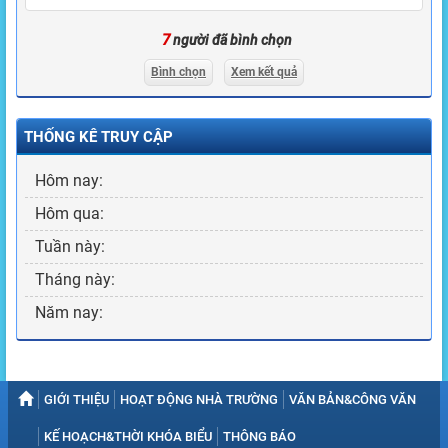
7
người đã bình chọn
Bình chọn
Xem kết quả
THỐNG KÊ TRUY CẬP
Hôm nay:
Hôm qua:
Tuần này:
Tháng này:
Năm nay:
GIỚI THIỆU
HOẠT ĐỘNG NHÀ TRƯỜNG
VĂN BẢN&CÔNG VĂN
KẾ HOẠCH&THỜI KHÓA BIỂU
THÔNG BÁO