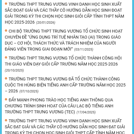
TRƯỜNG THPT TRƯNG VƯƠNG VINH DANH HỌC SINH XUẤT
SẮC ĐOẠT GIẢI VÀ CÁC THẦY CÔ HƯỚNG DẪN HỌC SINH ĐOẠT
GIẢI TRONG KỲ THI CHỌN HỌC SINH GIỎI CẤP TỈNH THPT NĂM
HỌC 2025-2026
(20/01/2026)
CHI BỘ TRƯỜNG THPT TRƯNG VƯƠNG TỔ CHỨC SINH HOẠT
CHUYÊN ĐỀ “ỨNG DỤNG TRÍ TUỆ NHÂN TẠO (AI) TRONG GIÁO
DỤC – CƠ HỘI, THÁCH THỨC VÀ TRÁCH NHIỆM CỦA NGƯỜI
ĐẢNG VIÊN TRONG GIAI ĐOẠN MỚI”
(03/11/2025)
TRƯỜNG THPT TRƯNG VƯƠNG TỔ CHỨC THÀNH CÔNG HỘI
THI GIÁO VIÊN DẠY GIỎI CẤP TRƯỜNG NĂM HỌC 2025-2026
(20/10/2025)
TRƯỜNG THPT TRƯNG VƯƠNG ĐÃ TỔ CHỨC THÀNH CÔNG
CUỘC THI HÙNG BIỆN TIẾNG ANH CẤP TRƯỜNG NĂM HỌC 2025
– 2026
(07/10/2025)
ĐẨY MẠNH PHONG TRÀO HỌC TIẾNG ANH THÔNG QUA
CHƯƠNG TRÌNH SINH HOẠT CỦA CÂU LẠC BỘ TIẾNG ANH
TRƯỜNG THPT TRƯNG VƯƠNG (TEC)
(17/04/2025)
TRƯỜNG THPT TRƯNG VƯƠNG VINH DANH HỌC SINH XUẤT
SẮC ĐẠT GIẢI VÀ CÁC THẦY CÔ HƯỚNG DẪN HỌC SINH ĐẠT GIẢI
TRONG KỲ THI CHỌN HỌC SINH GIỎI THPT CẤP TỈNH NĂM HỌC