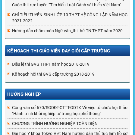
Cuộc thi trực tuyến “Tìm hiểu Luật Cảnh sát biển Việt Nam”
CHỈ TIÊU TUYỂN SINH LỚP 10 THPT HỆ CÔNG LẬP NĂM HỌC
2021-2022
Hướng dẫn chấm môn Ngữ văn_thi thử TN THPT năm 2020
KẾ HOẠCH THI GIÁO VIÊN DẠY GIỎI CẤP TRƯỜNG
Điều lệ thi GVG THPT năm học 2018-2019
Kế hoạch hội thi GVG cấp trường 2018-2019
HƯỚNG NGHIỆP
Công văn số 670/SGDĐT-CTTT-GDTX Về việc tổ chức hội thảo
"Hành trình khởi nghiệp từ trung học phổ thông"
CHƯƠNG TRÌNH HƯỚNG NGHIỆP TOÀN DIỆN
Đại học Y khoa Tokyo Việt Nam hướng dẫn thủ tục làm hồ sơ