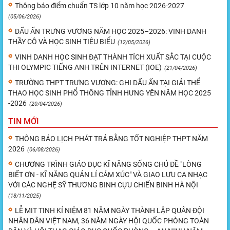
Thông báo điểm chuẩn TS lớp 10 năm học 2026-2027
(05/06/2026)
DẤU ẤN TRƯNG VƯƠNG NĂM HỌC 2025–2026: VINH DANH
THẦY CÔ VÀ HỌC SINH TIÊU BIỂU
(12/05/2026)
VINH DANH HỌC SINH ĐẠT THÀNH TÍCH XUẤT SẮC TẠI CUỘC
THI OLYMPIC TIẾNG ANH TRÊN INTERNET (IOE)
(21/04/2026)
TRƯỜNG THPT TRƯNG VƯƠNG: GHI DẤU ẤN TẠI GIẢI THỂ
THAO HỌC SINH PHỔ THÔNG TỈNH HƯNG YÊN NĂM HỌC 2025
-2026
(20/04/2026)
TIN MỚI
THÔNG BÁO LỊCH PHÁT TRẢ BẰNG TỐT NGHIỆP THPT NĂM
2026
(06/08/2026)
CHƯƠNG TRÌNH GIÁO DỤC KĨ NĂNG SỐNG CHỦ ĐỀ "LÒNG
BIẾT ƠN - KĨ NĂNG QUẢN LÍ CẢM XÚC" VÀ GIAO LƯU CA NHẠC
VỚI CÁC NGHỆ SỸ THƯƠNG BINH CỰU CHIẾN BINH HÀ NỘI
(18/11/2025)
LỄ MIT TINH KỈ NIỆM 81 NĂM NGÀY THÀNH LẬP QUÂN ĐỘI
NHÂN DÂN VIỆT NAM, 36 NĂM NGÀY HỘI QUỐC PHÒNG TOÀN