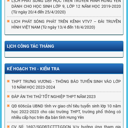
LỊCH PHÁT SÓNG DẠY HỌC TRÊN TRUYỀN HÌNH HƯNG YÊN
DÀNH CHO HỌC SINH LỚP 9, LỚP 12 NĂM HỌC 2019-2020
(Từ ngày 20/4 đến 25/4/2020)
LỊCH PHÁT SÓNG PHÁT TRÊN KÊNH VTV7 – ĐÀI TRUYỀN
HÌNH VIỆT NAM (Từ ngày 13/4 đến 18/4/2020)
LỊCH CÔNG TÁC THÁNG
KẾ HOẠCH THI - KIỂM TRA
THPT TRƯNG VƯƠNG - THÔNG BÁO TUYỂN SINH VÀO LỚP
10 NĂM HỌC 2023-2024
ĐÁP ÁN THI THỬ TỐT NGHIỆP THPT NĂM 2023
QĐ 606của UBND tỉnh vv giao chỉ tiêu tuyển sinh lớp 10 năm
học 2022-2023 cho các trường THPT, trường phổ thông có
nhiều cấp học trên địa bàn tỉnh Hưng Yên
CV Số: 1697/SGDĐT-CTTT-GDCN V/v hưởng ứng tham gia