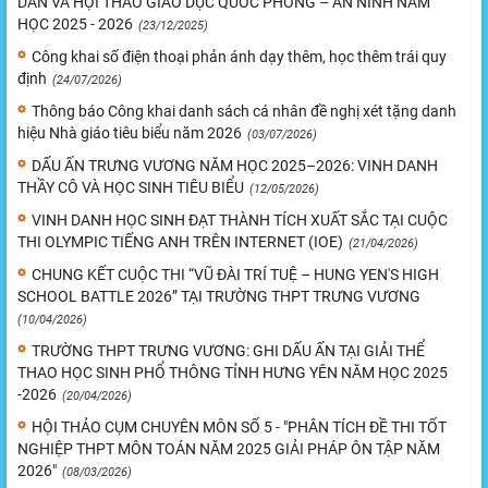
DÂN VÀ HỘI THAO GIÁO DỤC QUỐC PHÒNG – AN NINH NĂM
HỌC 2025 - 2026
(23/12/2025)
Công khai số điện thoại phản ánh dạy thêm, học thêm trái quy
định
(24/07/2026)
Thông báo Công khai danh sách cá nhân đề nghị xét tặng danh
hiệu Nhà giáo tiêu biểu năm 2026
(03/07/2026)
DẤU ẤN TRƯNG VƯƠNG NĂM HỌC 2025–2026: VINH DANH
THẦY CÔ VÀ HỌC SINH TIÊU BIỂU
(12/05/2026)
VINH DANH HỌC SINH ĐẠT THÀNH TÍCH XUẤT SẮC TẠI CUỘC
THI OLYMPIC TIẾNG ANH TRÊN INTERNET (IOE)
(21/04/2026)
CHUNG KẾT CUỘC THI “VŨ ĐÀI TRÍ TUỆ – HUNG YEN'S HIGH
SCHOOL BATTLE 2026” TẠI TRƯỜNG THPT TRƯNG VƯƠNG
(10/04/2026)
TRƯỜNG THPT TRƯNG VƯƠNG: GHI DẤU ẤN TẠI GIẢI THỂ
THAO HỌC SINH PHỔ THÔNG TỈNH HƯNG YÊN NĂM HỌC 2025
-2026
(20/04/2026)
HỘI THẢO CỤM CHUYÊN MÔN SỐ 5 - "PHÂN TÍCH ĐỀ THI TỐT
NGHIỆP THPT MÔN TOÁN NĂM 2025 GIẢI PHÁP ÔN TẬP NĂM
2026"
(08/03/2026)