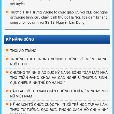
xét tuyển
Trường THPT Trưng Vương tổ chức giao lưu với CLB các nghệ
sĩ thương binh, cựu chiến binh thủ đô Hà Nội. Tọa đàm kĩ năng
sống cho học sinh với GS.TS. Nguyễn Lân Dũng
KỸ NĂNG SỐNG
THỜI ÁO TRẮNG
TRƯỜNG THPT TRƯNG VƯƠNG HƯỚNG VỀ MIỀN TRUNG
RUỘT THỊT
CHƯƠNG TRÌNH GIÁO DỤC KỸ NĂNG SỐNG “GẶP MẶT NHÀ
THƠ TRẦN ĐĂNG KHOA VÀ CÁC NGHỆ SĨ THƯƠNG BINH,
CỰU CHIẾN BINH THỦ ĐÔ HÀ NỘI”
CÂU LẠC BỘ THƠ VẠN XUÂN HƯỚNG TỚI KỈ NIỆM NGÀY PHỤ
NỮ VIỆT NAM
KẾ HOẠCH TỔ CHỨC CUỘC THI: "TUỔI TRẺ HỌC TẬP VÀ LÀM
THEO TƯ TƯỞNG, ĐẠO ĐỨC, PHONG CÁCH HỒ CHÍ MINH"