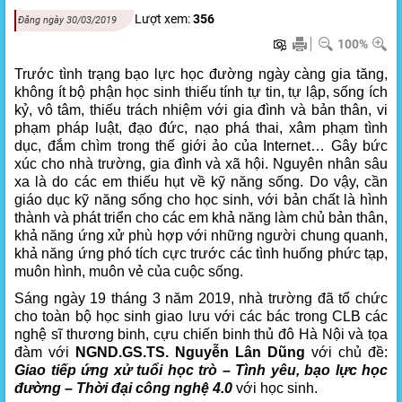
Lượt xem:
356
Đăng ngày 30/03/2019
100%
Trước tình trạng bạo lực học đường ngày càng gia tăng,
không ít bộ phận học sinh thiếu tính tự tin, tự lập, sống ích
kỷ, vô tâm, thiếu trách nhiệm với gia đình và bản thân, vi
phạm pháp luật, đạo đức, nạo phá thai, xâm phạm tình
dục, đắm chìm trong thế giới ảo của Internet… Gây bức
xúc cho nhà trường, gia đình và xã hội. Nguyên nhân sâu
xa là do các em thiếu hụt về kỹ năng sống. Do vậy, cần
giáo dục kỹ năng sống cho học sinh, với bản chất là hình
thành và phát triển cho các em khả năng làm chủ bản thân,
khả năng ứng xử phù hợp với những người chung quanh,
khả năng ứng phó tích cực trước các tình huống phức tạp,
muôn hình, muôn vẻ của cuộc sống.
Sáng ngày 19 tháng 3 năm 2019, nhà trường đã tổ chức
cho toàn bộ học sinh giao lưu với các bác trong CLB các
nghệ sĩ thương binh, cựu chiến binh thủ đô Hà Nội và tọa
đàm với
NGND.GS.TS. Nguyễn Lân Dũng
với chủ đề:
Giao tiếp ứng xử tuổi học trò – Tình yêu, bạo lực học
đường – Thời đại công nghệ 4.0
với học sinh.