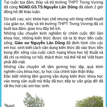
Tại cuộc tọa đàm, thày và trò trường THPT Trưng Vương
đã cùng
NGND.GS.TS.Nguyễn Lân Dũng
đã dành 2 giờ
đồng hồ để thảo luận.
Dù tuổi cao, sức khỏe hạn chế nhưng với lòng nhiệt huyết
của giáo sư, thầy và trò trường THPT Trưng Vương đã có
buổi tọa đàm, giao lưu đầy bổ ích.
Những câu chuyện kinh nghiệm từ chính cuộc đời làm
khoa học, những kiến thức được rút ra từ thực tiễn cuộc
sống,
Giáo sư Nguyễn Lân Dũng
đã định hình cho các
em học sinh biết cách vận dụng kiến thức đó vào thực tiễn
trong đời sống của cuộc cách mạng khoa học kỹ thuật và
đã chỉ ra những cơ hội, thách thức mà thế hệ trẻ Việt Nam
phải đối mặt.
Những câu chuyện về tấm gương học tập, quá trình
nghiên cứu khoa học, tự học của chính bản thân thầy.
Đặc biệt những tấm gương vận dụng kiến thức khoa học
vào trong sản xuất mà thầy đã trực tiếp tư vấn giúp đỡ đã
rất thu hút các em học sinh.