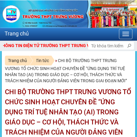
Toggl
navig
 TIN ĐIỆN TỬ TRƯỜNG THPT TRƯNG VƯƠNG
Trang chủ
Tin tức
CHI BỘ TRƯỜNG THPT TRƯNG
VƯƠNG TỔ CHỨC SINH HOẠT CHUYÊN ĐỀ “ỨNG DỤNG TRÍ TUỆ
NHÂN TẠO (AI) TRONG GIÁO DỤC – CƠ HỘI, THÁCH THỨC VÀ
TRÁCH NHIỆM CỦA NGƯỜI ĐẢNG VIÊN TRONG GIAI ĐOẠN MỚI”
CHI BỘ TRƯỜNG THPT TRƯNG VƯƠNG TỔ
CHỨC SINH HOẠT CHUYÊN ĐỀ “ỨNG
DỤNG TRÍ TUỆ NHÂN TẠO (AI) TRONG
GIÁO DỤC – CƠ HỘI, THÁCH THỨC VÀ
TRÁCH NHIỆM CỦA NGƯỜI ĐẢNG VIÊN