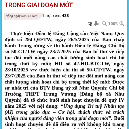
TRONG GIAI ĐOẠN MỚI”
Lượt xem:
438
Đăng ngày 03/11/2025
100%
Thực hiện Điều lệ Đảng Cộng sản Việt Nam; Quy
định số 294-QĐ/TW, ngày 26/5/2025 của Ban chấp
hành Trung ương về thi hành Điều lệ Đảng; Chỉ thị
số 50-CT/TW ngày 23/7/2025 của Ban bí thư về tiếp
tục đổi mới nâng cao chất lượng sinh hoạt chi bộ
trong thời kỳ mới; HD số 42-HD-BTCTW, ngày
28/10/2025 v/v thực hiện chỉ thị số 50-CT/TW, ngày
23/7/2025 của Ban bí thư về tiếp tục đổi mới nâng cao
chất lượng sinh hoạt chi bộ trong thời kỳ mới; Được
sự nhất trí của BTV Đảng uỷ xã Như Quỳnh; Chi bộ
Trường THPT Trưng Vương (Đảng bộ xã Như
Quỳnh) đã tổ chức buổi sinh hoạt chuyên đề quý IV
năm 2025 với nội dung:
“Ứng dụng Trí tuệ Nhân tạo
(AI) trong giáo dục – Cơ hội, thách thức và trách
nhiệm của người đảng viên trong giai đoạn mới”.
Buổi
sinh hoạt chuyên đề đã diễn ra với không khí trang