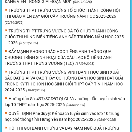
ĐẢNG VIÊN TRONG GIAI ĐOẠN MỚI”
(03/11/2025)
TRƯỜNG THPT TRƯNG VƯƠNG TỔ CHỨC THÀNH CÔNG HỘI
THI GIÁO VIÊN DẠY GIỎI CẤP TRƯỜNG NĂM HỌC 2025-2026
(20/10/2025)
TRƯỜNG THPT TRƯNG VƯƠNG ĐÃ TỔ CHỨC THÀNH CÔNG
CUỘC THI HÙNG BIỆN TIẾNG ANH CẤP TRƯỜNG NĂM HỌC 2025
– 2026
(07/10/2025)
ĐẨY MẠNH PHONG TRÀO HỌC TIẾNG ANH THÔNG QUA
CHƯƠNG TRÌNH SINH HOẠT CỦA CÂU LẠC BỘ TIẾNG ANH
TRƯỜNG THPT TRƯNG VƯƠNG (TEC)
(17/04/2025)
TRƯỜNG THPT TRƯNG VƯƠNG VINH DANH HỌC SINH XUẤT
SẮC ĐẠT GIẢI VÀ CÁC THẦY CÔ HƯỚNG DẪN HỌC SINH ĐẠT GIẢI
TRONG KỲ THI CHỌN HỌC SINH GIỎI THPT CẤP TỈNH NĂM HỌC
2024-2025
(10/03/2025)
Hướng dẫn Số: 497/SGDĐT-QLCL V/v hướng dẫn tuyển sinh vào
lớp 10 THPT năm học 2025-2026
(08/04/2025)
QUYẾT ĐỊNH Phê duyệt Kế hoạch tuyển sinh vào lớp 10 trung
học phổ thông tỉnh Hưng Yên năm học 2025-2026
(08/04/2025)
HỘI THI GÓI BÁNH CHƯNG VÀ BÀY MÂM NGŨ QUẢ TRƯỜNG