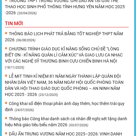
TRƯỜNG THPT TRƯNG VƯƠNG: GHI DẤU ẤN TẠI GIẢI THỂ
THAO HỌC SINH PHỔ THÔNG TỈNH HƯNG YÊN NĂM HỌC 2025
-2026
(20/04/2026)
TIN MỚI
THÔNG BÁO LỊCH PHÁT TRẢ BẰNG TỐT NGHIỆP THPT NĂM
2026
(06/08/2026)
CHƯƠNG TRÌNH GIÁO DỤC KĨ NĂNG SỐNG CHỦ ĐỀ "LÒNG
BIẾT ƠN - KĨ NĂNG QUẢN LÍ CẢM XÚC" VÀ GIAO LƯU CA NHẠC
VỚI CÁC NGHỆ SỸ THƯƠNG BINH CỰU CHIẾN BINH HÀ NỘI
(18/11/2025)
LỄ MIT TINH KỈ NIỆM 81 NĂM NGÀY THÀNH LẬP QUÂN ĐỘI
NHÂN DÂN VIỆT NAM, 36 NĂM NGÀY HỘI QUỐC PHÒNG TOÀN
DÂN VÀ HỘI THAO GIÁO DỤC QUỐC PHÒNG – AN NINH NĂM
HỌC 2025 - 2026
(23/12/2025)
Công khai số điện thoại phản ánh dạy thêm, học thêm trái quy
định
(24/07/2026)
Thông báo Công khai danh sách cá nhân đề nghị xét tặng danh
hiệu Nhà giáo tiêu biểu năm 2026
(03/07/2026)
DẤU ẤN TRƯNG VƯƠNG NĂM HỌC 2025–2026: VINH DANH