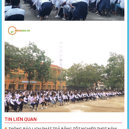
TIN LIÊN QUAN
THÔNG BÁO LỊCH PHÁT TRẢ BẰNG TỐT NGHIỆP THPT NĂM