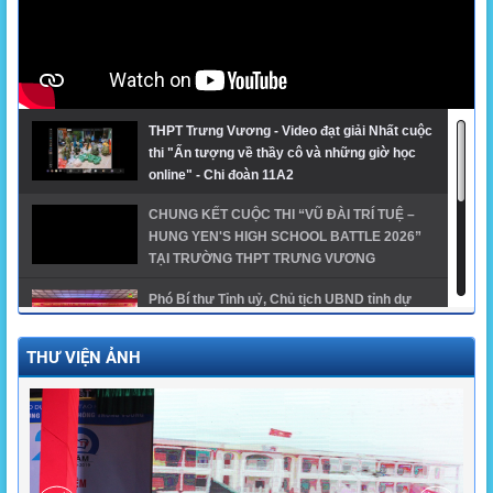
THPT Trưng Vương - Video đạt giải Nhất cuộc
thi "Ấn tượng về thầy cô và những giờ học
online" - Chi đoàn 11A2
CHUNG KẾT CUỘC THI “VŨ ĐÀI TRÍ TUỆ –
HUNG YEN'S HIGH SCHOOL BATTLE 2026”
TẠI TRƯỜNG THPT TRƯNG VƯƠNG
Phó Bí thư Tỉnh uỷ, Chủ tịch UBND tỉnh dự
khai giảng năm học mới tại trường THPT
Trưng Vương
THƯ VIỆN ẢNH
GĐTH ngành Giáo dục tỉnh Hưng Yên năm
2024 - THPT Trưng Vương
Trường THPT Trưng Vương có 1 thủ khoa, 1 á
khoa khối A00 toàn quốc và 1 thủ khoa khối