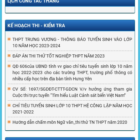
LỊCH CÔNG TÁC THÁNG
KẾ HOẠCH THI - KIỂM TRA
THPT TRƯNG VƯƠNG - THÔNG BÁO TUYỂN SINH VÀO LỚP
10 NĂM HỌC 2023-2024
ĐÁP ÁN THI THỬ TỐT NGHIỆP THPT NĂM 2023
QĐ 606của UBND tỉnh vv giao chỉ tiêu tuyển sinh lớp 10 năm
học 2022-2023 cho các trường THPT, trường phổ thông có
nhiều cấp học trên địa bàn tỉnh Hưng Yên
CV Số: 1697/SGDĐT-CTTT-GDCN V/v hưởng ứng tham gia
Cuộc thi trực tuyến “Tìm hiểu Luật Cảnh sát biển Việt Nam”
CHỈ TIÊU TUYỂN SINH LỚP 10 THPT HỆ CÔNG LẬP NĂM HỌC
2021-2022
Hướng dẫn chấm môn Ngữ văn_thi thử TN THPT năm 2020