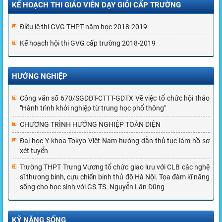
KẾ HOẠCH THI GIÁO VIÊN DẠY GIỎI CẤP TRƯỜNG
Điều lệ thi GVG THPT năm học 2018-2019
Kế hoạch hội thi GVG cấp trường 2018-2019
HƯỚNG NGHIỆP
Công văn số 670/SGDĐT-CTTT-GDTX Về việc tổ chức hội thảo
"Hành trình khởi nghiệp từ trung học phổ thông"
CHƯƠNG TRÌNH HƯỚNG NGHIỆP TOÀN DIỆN
Đại học Y khoa Tokyo Việt Nam hướng dẫn thủ tục làm hồ sơ
xét tuyển
Trường THPT Trưng Vương tổ chức giao lưu với CLB các nghệ
sĩ thương binh, cựu chiến binh thủ đô Hà Nội. Tọa đàm kĩ năng
sống cho học sinh với GS.TS. Nguyễn Lân Dũng
KỸ NĂNG SỐNG