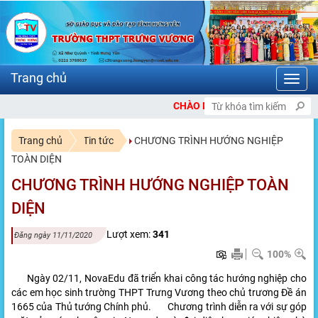
Toggl
navig
CHÀO MỪNG BẠN ĐẾN VỚI CỔNG THÔNG
Trang chủ
Tin tức
CHƯƠNG TRÌNH HƯỚNG NGHIỆP
TOÀN DIỆN
CHƯƠNG TRÌNH HƯỚNG NGHIỆP TOÀN
DIỆN
Lượt xem:
341
Đăng ngày 11/11/2020
100%
Ngày 02/11, NovaEdu đã triển khai công tác hướng nghiệp cho
các em học sinh trường THPT Trưng Vương theo chủ trương Đề án
1665 của Thủ tướng Chính phủ. Chương trình diễn ra với sự góp