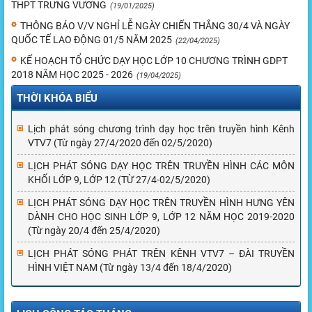
THPT TRƯNG VƯƠNG
(19/01/2025)
THÔNG BÁO V/V NGHỈ LỄ NGÀY CHIẾN THẮNG 30/4 VÀ NGÀY
QUỐC TẾ LAO ĐỘNG 01/5 NĂM 2025
(22/04/2025)
KẾ HOẠCH TỔ CHỨC DẠY HỌC LỚP 10 CHƯƠNG TRÌNH GDPT
2018 NĂM HỌC 2025 - 2026
(19/04/2025)
THỜI KHÓA BIỂU
Lịch phát sóng chương trình dạy học trên truyền hình Kênh
VTV7 (Từ ngày 27/4/2020 đến 02/5/2020)
LỊCH PHÁT SÓNG DẠY HỌC TRÊN TRUYỀN HÌNH CÁC MÔN
KHỐI LỚP 9, LỚP 12 (TỪ 27/4-02/5/2020)
LỊCH PHÁT SÓNG DẠY HỌC TRÊN TRUYỀN HÌNH HƯNG YÊN
DÀNH CHO HỌC SINH LỚP 9, LỚP 12 NĂM HỌC 2019-2020
(Từ ngày 20/4 đến 25/4/2020)
LỊCH PHÁT SÓNG PHÁT TRÊN KÊNH VTV7 – ĐÀI TRUYỀN
HÌNH VIỆT NAM (Từ ngày 13/4 đến 18/4/2020)