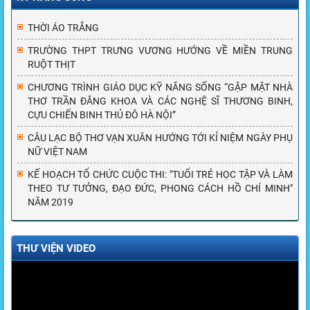
THỜI ÁO TRẮNG
TRƯỜNG THPT TRƯNG VƯƠNG HƯỚNG VỀ MIỀN TRUNG
RUỘT THỊT
CHƯƠNG TRÌNH GIÁO DỤC KỸ NĂNG SỐNG “GẶP MẶT NHÀ
THƠ TRẦN ĐĂNG KHOA VÀ CÁC NGHỆ SĨ THƯƠNG BINH,
CỰU CHIẾN BINH THỦ ĐÔ HÀ NỘI”
CÂU LẠC BỘ THƠ VẠN XUÂN HƯỚNG TỚI KỈ NIỆM NGÀY PHỤ
NỮ VIỆT NAM
KẾ HOẠCH TỔ CHỨC CUỘC THI: "TUỔI TRẺ HỌC TẬP VÀ LÀM
THEO TƯ TƯỞNG, ĐẠO ĐỨC, PHONG CÁCH HỒ CHÍ MINH"
NĂM 2019
THƯ VIỆN VIDEO