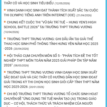
THẦY CÔ VÀ HỌC SINH TIÊU BIỂU
(12/05/2026)
VINH DANH HỌC SINH ĐẠT THÀNH TÍCH XUẤT SẮC TẠI CUỘC
THI OLYMPIC TIẾNG ANH TRÊN INTERNET (IOE)
(21/04/2026)
CHUNG KẾT CUỘC THI “VŨ ĐÀI TRÍ TUỆ – HUNG YEN'S HIGH
SCHOOL BATTLE 2026” TẠI TRƯỜNG THPT TRƯNG VƯƠNG
(10/04/2026)
TRƯỜNG THPT TRƯNG VƯƠNG: GHI DẤU ẤN TẠI GIẢI THỂ
THAO HỌC SINH PHỔ THÔNG TỈNH HƯNG YÊN NĂM HỌC 2025
-2026
(20/04/2026)
HỘI THẢO CỤM CHUYÊN MÔN SỐ 5 - "PHÂN TÍCH ĐỀ THI TỐT
NGHIỆP THPT MÔN TOÁN NĂM 2025 GIẢI PHÁP ÔN TẬP NĂM
2026"
(08/03/2026)
TRƯỜNG THPT TRƯNG VƯƠNG VINH DANH HỌC SINH XUẤT
SẮC ĐOẠT GIẢI VÀ CÁC THẦY CÔ HƯỚNG DẪN HỌC SINH ĐOẠT
GIẢI TRONG KỲ THI CHỌN HỌC SINH GIỎI CẤP TỈNH THPT NĂM
HỌC 2025-2026
(20/01/2026)
CHI BỘ TRƯỜNG THPT TRƯNG VƯƠNG TỔ CHỨC SINH HOẠT
CHUYÊN ĐỀ “ỨNG DỤNG TRÍ TUỆ NHÂN TẠO (AI) TRONG GIÁO
DỤC – CƠ HỘI, THÁCH THỨC VÀ TRÁCH NHIỆM CỦA NGƯỜI