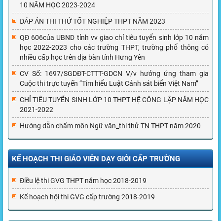
10 NĂM HỌC 2023-2024
ĐÁP ÁN THI THỬ TỐT NGHIỆP THPT NĂM 2023
QĐ 606của UBND tỉnh vv giao chỉ tiêu tuyển sinh lớp 10 năm
học 2022-2023 cho các trường THPT, trường phổ thông có
nhiều cấp học trên địa bàn tỉnh Hưng Yên
CV Số: 1697/SGDĐT-CTTT-GDCN V/v hưởng ứng tham gia
Cuộc thi trực tuyến “Tìm hiểu Luật Cảnh sát biển Việt Nam”
CHỈ TIÊU TUYỂN SINH LỚP 10 THPT HỆ CÔNG LẬP NĂM HỌC
2021-2022
Hướng dẫn chấm môn Ngữ văn_thi thử TN THPT năm 2020
KẾ HOẠCH THI GIÁO VIÊN DẠY GIỎI CẤP TRƯỜNG
Điều lệ thi GVG THPT năm học 2018-2019
Kế hoạch hội thi GVG cấp trường 2018-2019