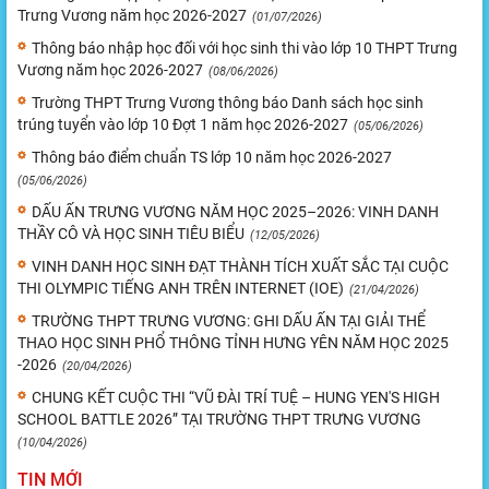
Trưng Vương năm học 2026-2027
(01/07/2026)
Thông báo nhập học đối với học sinh thi vào lớp 10 THPT Trưng
Vương năm học 2026-2027
(08/06/2026)
Trường THPT Trưng Vương thông báo Danh sách học sinh
trúng tuyển vào lớp 10 Đợt 1 năm học 2026-2027
(05/06/2026)
Thông báo điểm chuẩn TS lớp 10 năm học 2026-2027
(05/06/2026)
DẤU ẤN TRƯNG VƯƠNG NĂM HỌC 2025–2026: VINH DANH
THẦY CÔ VÀ HỌC SINH TIÊU BIỂU
(12/05/2026)
VINH DANH HỌC SINH ĐẠT THÀNH TÍCH XUẤT SẮC TẠI CUỘC
THI OLYMPIC TIẾNG ANH TRÊN INTERNET (IOE)
(21/04/2026)
TRƯỜNG THPT TRƯNG VƯƠNG: GHI DẤU ẤN TẠI GIẢI THỂ
THAO HỌC SINH PHỔ THÔNG TỈNH HƯNG YÊN NĂM HỌC 2025
-2026
(20/04/2026)
CHUNG KẾT CUỘC THI “VŨ ĐÀI TRÍ TUỆ – HUNG YEN'S HIGH
SCHOOL BATTLE 2026” TẠI TRƯỜNG THPT TRƯNG VƯƠNG
(10/04/2026)
TIN MỚI