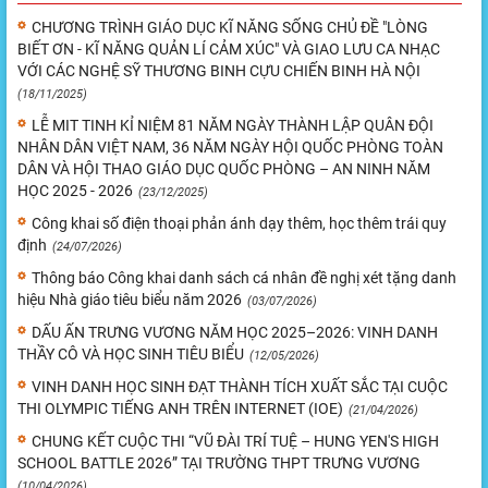
CHƯƠNG TRÌNH GIÁO DỤC KĨ NĂNG SỐNG CHỦ ĐỀ "LÒNG
BIẾT ƠN - KĨ NĂNG QUẢN LÍ CẢM XÚC" VÀ GIAO LƯU CA NHẠC
VỚI CÁC NGHỆ SỸ THƯƠNG BINH CỰU CHIẾN BINH HÀ NỘI
(18/11/2025)
LỄ MIT TINH KỈ NIỆM 81 NĂM NGÀY THÀNH LẬP QUÂN ĐỘI
NHÂN DÂN VIỆT NAM, 36 NĂM NGÀY HỘI QUỐC PHÒNG TOÀN
DÂN VÀ HỘI THAO GIÁO DỤC QUỐC PHÒNG – AN NINH NĂM
HỌC 2025 - 2026
(23/12/2025)
Công khai số điện thoại phản ánh dạy thêm, học thêm trái quy
định
(24/07/2026)
Thông báo Công khai danh sách cá nhân đề nghị xét tặng danh
hiệu Nhà giáo tiêu biểu năm 2026
(03/07/2026)
DẤU ẤN TRƯNG VƯƠNG NĂM HỌC 2025–2026: VINH DANH
THẦY CÔ VÀ HỌC SINH TIÊU BIỂU
(12/05/2026)
VINH DANH HỌC SINH ĐẠT THÀNH TÍCH XUẤT SẮC TẠI CUỘC
THI OLYMPIC TIẾNG ANH TRÊN INTERNET (IOE)
(21/04/2026)
CHUNG KẾT CUỘC THI “VŨ ĐÀI TRÍ TUỆ – HUNG YEN'S HIGH
SCHOOL BATTLE 2026” TẠI TRƯỜNG THPT TRƯNG VƯƠNG
(10/04/2026)