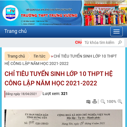
Toggl
navig
CHÀO MỪNG BẠN ĐẾN VỚI CỔNG THÔNG
Trang chủ
Tin tức
CHỈ TIÊU TUYỂN SINH LỚP 10 THPT
HỆ CÔNG LẬP NĂM HỌC 2021-2022
CHỈ TIÊU TUYỂN SINH LỚP 10 THPT HỆ
CÔNG LẬP NĂM HỌC 2021-2022
Lượt xem:
321
Đăng ngày 18/04/2021
100%