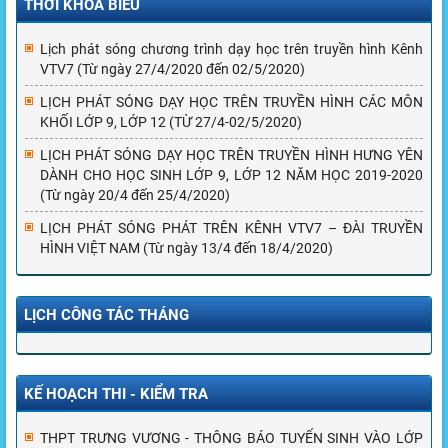
THỜI KHÓA BIỂU
Lịch phát sóng chương trình dạy học trên truyền hình Kênh
VTV7 (Từ ngày 27/4/2020 đến 02/5/2020)
LỊCH PHÁT SÓNG DẠY HỌC TRÊN TRUYỀN HÌNH CÁC MÔN
KHỐI LỚP 9, LỚP 12 (TỪ 27/4-02/5/2020)
LỊCH PHÁT SÓNG DẠY HỌC TRÊN TRUYỀN HÌNH HƯNG YÊN
DÀNH CHO HỌC SINH LỚP 9, LỚP 12 NĂM HỌC 2019-2020
(Từ ngày 20/4 đến 25/4/2020)
LỊCH PHÁT SÓNG PHÁT TRÊN KÊNH VTV7 – ĐÀI TRUYỀN
HÌNH VIỆT NAM (Từ ngày 13/4 đến 18/4/2020)
LỊCH CÔNG TÁC THÁNG
KẾ HOẠCH THI - KIỂM TRA
THPT TRƯNG VƯƠNG - THÔNG BÁO TUYỂN SINH VÀO LỚP