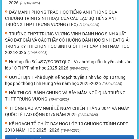
– 2026
(07/10/2025)
ĐẨY MẠNH PHONG TRÀO HỌC TIẾNG ANH THÔNG QUA
CHƯƠNG TRÌNH SINH HOẠT CỦA CÂU LẠC BỘ TIẾNG ANH
TRƯỜNG THPT TRƯNG VƯƠNG (TEC)
(17/04/2025)
TRƯỜNG THPT TRƯNG VƯƠNG VINH DANH HỌC SINH XUẤT
SẮC ĐẠT GIẢI VÀ CÁC THẦY CÔ HƯỚNG DẪN HỌC SINH ĐẠT GIẢI
TRONG KỲ THI CHỌN HỌC SINH GIỎI THPT CẤP TỈNH NĂM HỌC
2024-2025
(10/03/2025)
Hướng dẫn Số: 497/SGDĐT-QLCL V/v hướng dẫn tuyển sinh vào
lớp 10 THPT năm học 2025-2026
(08/04/2025)
QUYẾT ĐỊNH Phê duyệt Kế hoạch tuyển sinh vào lớp 10 trung
học phổ thông tỉnh Hưng Yên năm học 2025-2026
(08/04/2025)
HỘI THI GÓI BÁNH CHƯNG VÀ BÀY MÂM NGŨ QUẢ TRƯỜNG
THPT TRƯNG VƯƠNG
(19/01/2025)
THÔNG BÁO V/V NGHỈ LỄ NGÀY CHIẾN THẮNG 30/4 VÀ NGÀY
QUỐC TẾ LAO ĐỘNG 01/5 NĂM 2025
(22/04/2025)
KẾ HOẠCH TỔ CHỨC DẠY HỌC LỚP 10 CHƯƠNG TRÌNH GDPT
2018 NĂM HỌC 2025 - 2026
(19/04/2025)