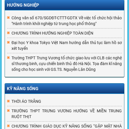
HƯỚNG NGHIỆP
Công văn số 670/SGDĐT-CTTT-GDTX Về việc tổ chức hội thảo
"Hành trình khởi nghiệp từ trung học phổ thông"
CHƯƠNG TRÌNH HƯỚNG NGHIỆP TOÀN DIỆN
Đại học Y khoa Tokyo Việt Nam hướng dẫn thủ tục làm hồ sơ
xét tuyển
Trường THPT Trưng Vương tổ chức giao lưu với CLB các nghệ
sĩ thương binh, cựu chiến binh thủ đô Hà Nội. Tọa đàm kĩ năng
sống cho học sinh với GS.TS. Nguyễn Lân Dũng
KỸ NĂNG SỐNG
THỜI ÁO TRẮNG
TRƯỜNG THPT TRƯNG VƯƠNG HƯỚNG VỀ MIỀN TRUNG
RUỘT THỊT
CHƯƠNG TRÌNH GIÁO DỤC KỸ NĂNG SỐNG “GẶP MẶT NHÀ