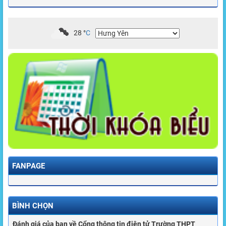
28
°
C
FANPAGE
BÌNH CHỌN
Đánh giá của bạn về Cổng thông tin điện tử Trường THPT