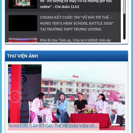
thi "Ấn tượng về thầy cô và những giờ học
online" - Chi đoàn 11A2
CHUNG KẾT CUỘC THI “VŨ ĐÀI TRÍ TUỆ –
HUNG YEN'S HIGH SCHOOL BATTLE 2026”
TẠI TRƯỜNG THPT TRƯNG VƯƠNG
Phó Bí thư Tỉnh uỷ, Chủ tịch UBND tỉnh dự
khai giảng năm học mới tại trường THPT
Trưng Vương
THƯ VIỆN ẢNH
GĐTH ngành Giáo dục tỉnh Hưng Yên năm
2024 - THPT Trưng Vương
Trường THPT Trưng Vương có 1 thủ khoa, 1 á
khoa khối A00 toàn quốc và 1 thủ khoa khối
A01 của tỉnh
GIAO LƯU, GẶP GỠ CÁC THẾ HỆ GIÁO VIÊN VÀ...
Chù