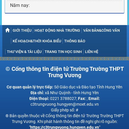
Năm nay:
GIỚI THIỆU
HOẠT ĐỘNG NHÀ TRƯỜNG
VĂN BẢN&CÔNG VĂN
KẾ HOẠCH&THỜI KHÓA BIỂU
THÔNG BÁO
THƯ VIỆN & TÀI LIỆU
TRANG TIN HỌC SINH
LIÊN HỆ
© Cổng thông tin điện tử Trường Trường THPT
Trưng Vương
Cơ quan quản lý trực tiếp:
Sở Giáo dục và Đào tạo Tỉnh Hung Yên
Địa chỉ:
xã Như Quỳnh - tỉnh Hưng Yên
Điện thoại:
0221 3788027;
Fax:
;
Email:
c3trungvuong.hungyen@moet.edu.vn
Giấy phép số: #
® Bản quyền thuộc về Cổng thông tin điện tử Trường Trường THPT
Trưng Vương. Khi phát hành thông tin đề nghị ghi rõ nguồn:
"
https://c3trungvuong.hungyen.edu.vn
"