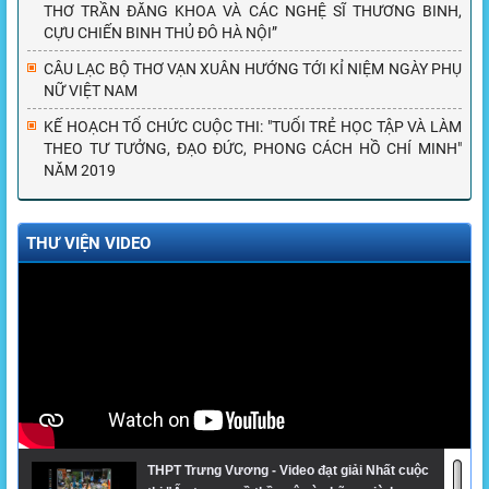
THƠ TRẦN ĐĂNG KHOA VÀ CÁC NGHỆ SĨ THƯƠNG BINH,
CỰU CHIẾN BINH THỦ ĐÔ HÀ NỘI”
CÂU LẠC BỘ THƠ VẠN XUÂN HƯỚNG TỚI KỈ NIỆM NGÀY PHỤ
NỮ VIỆT NAM
KẾ HOẠCH TỔ CHỨC CUỘC THI: "TUỔI TRẺ HỌC TẬP VÀ LÀM
THEO TƯ TƯỞNG, ĐẠO ĐỨC, PHONG CÁCH HỒ CHÍ MINH"
NĂM 2019
THƯ VIỆN VIDEO
THPT Trưng Vương - Video đạt giải Nhất cuộc