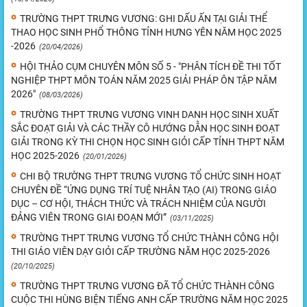
TRƯỜNG THPT TRƯNG VƯƠNG: GHI DẤU ẤN TẠI GIẢI THỂ
THAO HỌC SINH PHỔ THÔNG TỈNH HƯNG YÊN NĂM HỌC 2025
-2026
(20/04/2026)
HỘI THẢO CỤM CHUYÊN MÔN SỐ 5 - "PHÂN TÍCH ĐỀ THI TỐT
NGHIỆP THPT MÔN TOÁN NĂM 2025 GIẢI PHÁP ÔN TẬP NĂM
2026"
(08/03/2026)
TRƯỜNG THPT TRƯNG VƯƠNG VINH DANH HỌC SINH XUẤT
SẮC ĐOẠT GIẢI VÀ CÁC THẦY CÔ HƯỚNG DẪN HỌC SINH ĐOẠT
GIẢI TRONG KỲ THI CHỌN HỌC SINH GIỎI CẤP TỈNH THPT NĂM
HỌC 2025-2026
(20/01/2026)
CHI BỘ TRƯỜNG THPT TRƯNG VƯƠNG TỔ CHỨC SINH HOẠT
CHUYÊN ĐỀ “ỨNG DỤNG TRÍ TUỆ NHÂN TẠO (AI) TRONG GIÁO
DỤC – CƠ HỘI, THÁCH THỨC VÀ TRÁCH NHIỆM CỦA NGƯỜI
ĐẢNG VIÊN TRONG GIAI ĐOẠN MỚI”
(03/11/2025)
TRƯỜNG THPT TRƯNG VƯƠNG TỔ CHỨC THÀNH CÔNG HỘI
THI GIÁO VIÊN DẠY GIỎI CẤP TRƯỜNG NĂM HỌC 2025-2026
(20/10/2025)
TRƯỜNG THPT TRƯNG VƯƠNG ĐÃ TỔ CHỨC THÀNH CÔNG
CUỘC THI HÙNG BIỆN TIẾNG ANH CẤP TRƯỜNG NĂM HỌC 2025