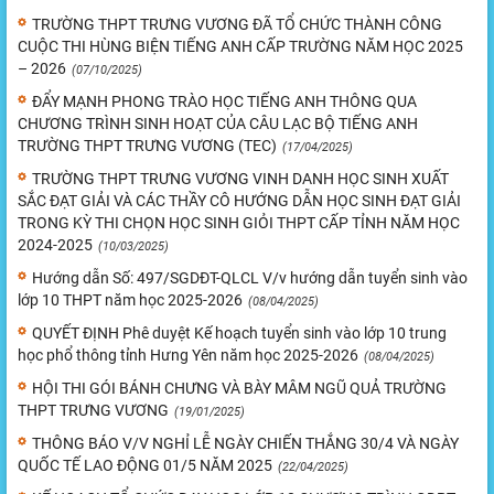
TRƯỜNG THPT TRƯNG VƯƠNG ĐÃ TỔ CHỨC THÀNH CÔNG
CUỘC THI HÙNG BIỆN TIẾNG ANH CẤP TRƯỜNG NĂM HỌC 2025
– 2026
(07/10/2025)
ĐẨY MẠNH PHONG TRÀO HỌC TIẾNG ANH THÔNG QUA
CHƯƠNG TRÌNH SINH HOẠT CỦA CÂU LẠC BỘ TIẾNG ANH
TRƯỜNG THPT TRƯNG VƯƠNG (TEC)
(17/04/2025)
TRƯỜNG THPT TRƯNG VƯƠNG VINH DANH HỌC SINH XUẤT
SẮC ĐẠT GIẢI VÀ CÁC THẦY CÔ HƯỚNG DẪN HỌC SINH ĐẠT GIẢI
TRONG KỲ THI CHỌN HỌC SINH GIỎI THPT CẤP TỈNH NĂM HỌC
2024-2025
(10/03/2025)
Hướng dẫn Số: 497/SGDĐT-QLCL V/v hướng dẫn tuyển sinh vào
lớp 10 THPT năm học 2025-2026
(08/04/2025)
QUYẾT ĐỊNH Phê duyệt Kế hoạch tuyển sinh vào lớp 10 trung
học phổ thông tỉnh Hưng Yên năm học 2025-2026
(08/04/2025)
HỘI THI GÓI BÁNH CHƯNG VÀ BÀY MÂM NGŨ QUẢ TRƯỜNG
THPT TRƯNG VƯƠNG
(19/01/2025)
THÔNG BÁO V/V NGHỈ LỄ NGÀY CHIẾN THẮNG 30/4 VÀ NGÀY
QUỐC TẾ LAO ĐỘNG 01/5 NĂM 2025
(22/04/2025)