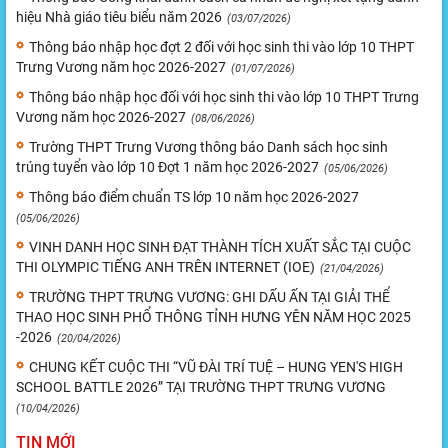
hiệu Nhà giáo tiêu biểu năm 2026
(03/07/2026)
Thông báo nhập học đợt 2 đối với học sinh thi vào lớp 10 THPT
Trưng Vương năm học 2026-2027
(01/07/2026)
Thông báo nhập học đối với học sinh thi vào lớp 10 THPT Trưng
Vương năm học 2026-2027
(08/06/2026)
Trường THPT Trưng Vương thông báo Danh sách học sinh
trúng tuyển vào lớp 10 Đợt 1 năm học 2026-2027
(05/06/2026)
Thông báo điểm chuẩn TS lớp 10 năm học 2026-2027
(05/06/2026)
VINH DANH HỌC SINH ĐẠT THÀNH TÍCH XUẤT SẮC TẠI CUỘC
THI OLYMPIC TIẾNG ANH TRÊN INTERNET (IOE)
(21/04/2026)
TRƯỜNG THPT TRƯNG VƯƠNG: GHI DẤU ẤN TẠI GIẢI THỂ
THAO HỌC SINH PHỔ THÔNG TỈNH HƯNG YÊN NĂM HỌC 2025
-2026
(20/04/2026)
CHUNG KẾT CUỘC THI “VŨ ĐÀI TRÍ TUỆ – HUNG YEN'S HIGH
SCHOOL BATTLE 2026” TẠI TRƯỜNG THPT TRƯNG VƯƠNG
(10/04/2026)
TIN MỚI