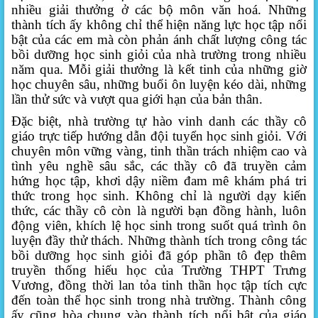
nhiều giải thưởng ở các bộ môn văn hoá. Những
thành tích ấy không chỉ thể hiện năng lực học tập nổi
bật của các em mà còn phản ánh chất lượng công tác
bồi dưỡng học sinh giỏi của nhà trường trong nhiều
năm qua. Mỗi giải thưởng là kết tinh của những giờ
học chuyên sâu, những buổi ôn luyện kéo dài, những
lần thử sức và vượt qua giới hạn của bản thân.
Đặc biệt, nhà trường tự hào vinh danh các thầy cô
giáo trực tiếp hướng dẫn đội tuyển học sinh giỏi. Với
chuyên môn vững vàng, tinh thần trách nhiệm cao và
tình yêu nghề sâu sắc, các thầy cô đã truyền cảm
hứng học tập, khơi dậy niềm đam mê khám phá tri
thức trong học sinh. Không chỉ là người dạy kiến
thức, các thầy cô còn là người bạn đồng hành, luôn
động viên, khích lệ học sinh trong suốt quá trình ôn
luyện đầy thử thách. Những thành tích trong công tác
bồi dưỡng học sinh giỏi đã góp phần tô đẹp thêm
truyền thống hiếu học của Trường THPT Trưng
Vương, đồng thời lan tỏa tinh thần học tập tích cực
đến toàn thể học sinh trong nhà trường. Thành công
ấy cũng hòa chung vào thành tích nổi bật của giáo