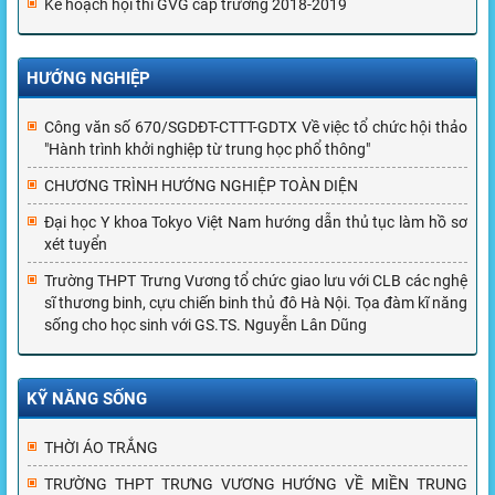
Kế hoạch hội thi GVG cấp trường 2018-2019
HƯỚNG NGHIỆP
Công văn số 670/SGDĐT-CTTT-GDTX Về việc tổ chức hội thảo
"Hành trình khởi nghiệp từ trung học phổ thông"
CHƯƠNG TRÌNH HƯỚNG NGHIỆP TOÀN DIỆN
Đại học Y khoa Tokyo Việt Nam hướng dẫn thủ tục làm hồ sơ
xét tuyển
Trường THPT Trưng Vương tổ chức giao lưu với CLB các nghệ
sĩ thương binh, cựu chiến binh thủ đô Hà Nội. Tọa đàm kĩ năng
sống cho học sinh với GS.TS. Nguyễn Lân Dũng
KỸ NĂNG SỐNG
THỜI ÁO TRẮNG
TRƯỜNG THPT TRƯNG VƯƠNG HƯỚNG VỀ MIỀN TRUNG