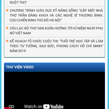
RUỘT THỊT
CHƯƠNG TRÌNH GIÁO DỤC KỸ NĂNG SỐNG “GẶP MẶT NHÀ
THƠ TRẦN ĐĂNG KHOA VÀ CÁC NGHỆ SĨ THƯƠNG BINH,
CỰU CHIẾN BINH THỦ ĐÔ HÀ NỘI”
CÂU LẠC BỘ THƠ VẠN XUÂN HƯỚNG TỚI KỈ NIỆM NGÀY PHỤ
NỮ VIỆT NAM
KẾ HOẠCH TỔ CHỨC CUỘC THI: "TUỔI TRẺ HỌC TẬP VÀ LÀM
THEO TƯ TƯỞNG, ĐẠO ĐỨC, PHONG CÁCH HỒ CHÍ MINH"
NĂM 2019
THƯ VIỆN VIDEO