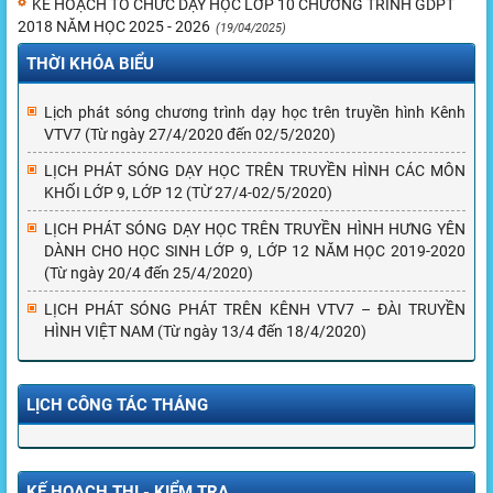
KẾ HOẠCH TỔ CHỨC DẠY HỌC LỚP 10 CHƯƠNG TRÌNH GDPT
2018 NĂM HỌC 2025 - 2026
(19/04/2025)
THỜI KHÓA BIỂU
Lịch phát sóng chương trình dạy học trên truyền hình Kênh
VTV7 (Từ ngày 27/4/2020 đến 02/5/2020)
LỊCH PHÁT SÓNG DẠY HỌC TRÊN TRUYỀN HÌNH CÁC MÔN
KHỐI LỚP 9, LỚP 12 (TỪ 27/4-02/5/2020)
LỊCH PHÁT SÓNG DẠY HỌC TRÊN TRUYỀN HÌNH HƯNG YÊN
DÀNH CHO HỌC SINH LỚP 9, LỚP 12 NĂM HỌC 2019-2020
(Từ ngày 20/4 đến 25/4/2020)
LỊCH PHÁT SÓNG PHÁT TRÊN KÊNH VTV7 – ĐÀI TRUYỀN
HÌNH VIỆT NAM (Từ ngày 13/4 đến 18/4/2020)
LỊCH CÔNG TÁC THÁNG
KẾ HOẠCH THI - KIỂM TRA