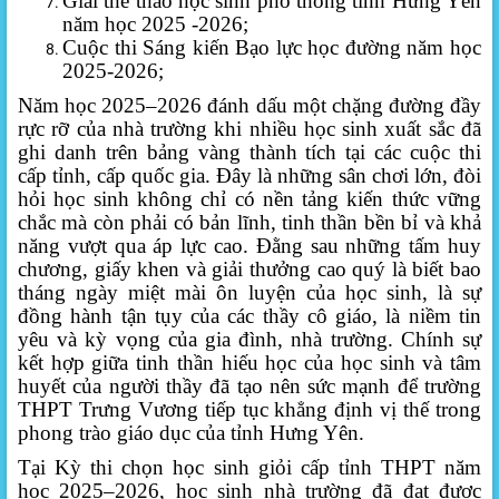
Giải thể thao học sinh phổ thông tỉnh Hưng Yên
năm học 2025 -2026;
Cuộc thi Sáng kiến Bạo lực học đường năm học
2025-2026;
Năm học 2025–2026 đánh dấu một chặng đường đầy
rực rỡ của nhà trường khi nhiều học sinh xuất sắc đã
ghi danh trên bảng vàng thành tích tại các cuộc thi
cấp tỉnh, cấp quốc gia. Đây là những sân chơi lớn, đòi
hỏi học sinh không chỉ có nền tảng kiến thức vững
chắc mà còn phải có bản lĩnh, tinh thần bền bỉ và khả
năng vượt qua áp lực cao. Đằng sau những tấm huy
chương, giấy khen và giải thưởng cao quý là biết bao
tháng ngày miệt mài ôn luyện của học sinh, là sự
đồng hành tận tụy của các thầy cô giáo, là niềm tin
yêu và kỳ vọng của gia đình, nhà trường. Chính sự
kết hợp giữa tinh thần hiếu học của học sinh và tâm
huyết của người thầy đã tạo nên sức mạnh để trường
THPT Trưng Vương tiếp tục khẳng định vị thế trong
phong trào giáo dục của tỉnh Hưng Yên.
Tại Kỳ thi chọn học sinh giỏi cấp tỉnh THPT năm
học 2025–2026, học sinh nhà trường đã đạt được