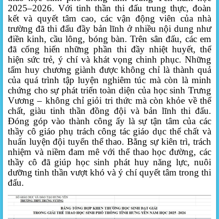
2025–2026. Với tinh thần thi đấu trung thực, đoàn
kết và quyết tâm cao, các vận động viên của nhà
trường đã thi đấu đầy bản lĩnh ở nhiều nội dung như
điền kinh, cầu lông, bóng bàn. Trên sân đấu, các em
đã cống hiến những phần thi đầy nhiệt huyết, thể
hiện sức trẻ, ý chí và khát vọng chinh phục. Những
tấm huy chương giành được không chỉ là thành quả
của quá trình tập luyện nghiêm túc mà còn là minh
chứng cho sự phát triển toàn diện của học sinh Trưng
Vương – không chỉ giỏi tri thức mà còn khỏe về thể
chất, giàu tinh thần đồng đội và bản lĩnh thi đấu.
Đóng góp vào thành công ấy là sự tận tâm của các
thầy cô giáo phụ trách công tác giáo dục thể chất và
huấn luyện đội tuyển thể thao. Bằng sự kiên trì, trách
nhiệm và niềm đam mê với thể thao học đường, các
thầy cô đã giúp học sinh phát huy năng lực, nuôi
dưỡng tinh thần vượt khó và ý chí quyết tâm trong thi
đấu.