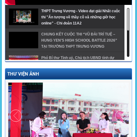
THPT Trưng Vương - Video đạt giải Nhất cuộc
thi "Ấn tượng về thầy cô và những giờ học
online" - Chi đoàn 11A2
CHUNG KẾT CUỘC THI “VŨ ĐÀI TRÍ TUỆ –
HUNG YEN'S HIGH SCHOOL BATTLE 2026”
TẠI TRƯỜNG THPT TRƯNG VƯƠNG
Phó Bí thư Tỉnh uỷ, Chủ tịch UBND tỉnh dự
khai giảng năm học mới tại trường THPT
Trưng Vương
THƯ VIỆN ẢNH
GĐTH ngành Giáo dục tỉnh Hưng Yên năm
2024 - THPT Trưng Vương
Trường THPT Trưng Vương có 1 thủ khoa, 1 á
khoa khối A00 toàn quốc và 1 thủ khoa khối
A01 của tỉnh