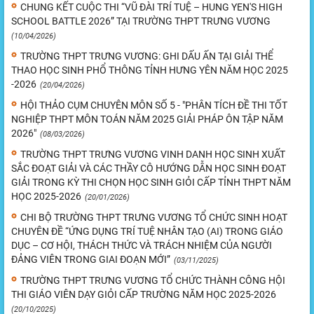
CHUNG KẾT CUỘC THI “VŨ ĐÀI TRÍ TUỆ – HUNG YEN'S HIGH
SCHOOL BATTLE 2026” TẠI TRƯỜNG THPT TRƯNG VƯƠNG
(10/04/2026)
TRƯỜNG THPT TRƯNG VƯƠNG: GHI DẤU ẤN TẠI GIẢI THỂ
THAO HỌC SINH PHỔ THÔNG TỈNH HƯNG YÊN NĂM HỌC 2025
-2026
(20/04/2026)
HỘI THẢO CỤM CHUYÊN MÔN SỐ 5 - "PHÂN TÍCH ĐỀ THI TỐT
NGHIỆP THPT MÔN TOÁN NĂM 2025 GIẢI PHÁP ÔN TẬP NĂM
2026"
(08/03/2026)
TRƯỜNG THPT TRƯNG VƯƠNG VINH DANH HỌC SINH XUẤT
SẮC ĐOẠT GIẢI VÀ CÁC THẦY CÔ HƯỚNG DẪN HỌC SINH ĐOẠT
GIẢI TRONG KỲ THI CHỌN HỌC SINH GIỎI CẤP TỈNH THPT NĂM
HỌC 2025-2026
(20/01/2026)
CHI BỘ TRƯỜNG THPT TRƯNG VƯƠNG TỔ CHỨC SINH HOẠT
CHUYÊN ĐỀ “ỨNG DỤNG TRÍ TUỆ NHÂN TẠO (AI) TRONG GIÁO
DỤC – CƠ HỘI, THÁCH THỨC VÀ TRÁCH NHIỆM CỦA NGƯỜI
ĐẢNG VIÊN TRONG GIAI ĐOẠN MỚI”
(03/11/2025)
TRƯỜNG THPT TRƯNG VƯƠNG TỔ CHỨC THÀNH CÔNG HỘI
THI GIÁO VIÊN DẠY GIỎI CẤP TRƯỜNG NĂM HỌC 2025-2026
(20/10/2025)