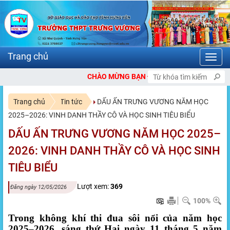
Toggl
navig
CHÀO MỪNG BẠN ĐẾN VỚI CỔNG THÔNG TIN ĐIỆN TỬ TRƯỜNG 
Trang chủ
Tin tức
DẤU ẤN TRƯNG VƯƠNG NĂM HỌC
2025–2026: VINH DANH THẦY CÔ VÀ HỌC SINH TIÊU BIỂU
DẤU ẤN TRƯNG VƯƠNG NĂM HỌC 2025–
2026: VINH DANH THẦY CÔ VÀ HỌC SINH
TIÊU BIỂU
Lượt xem:
369
Đăng ngày 12/05/2026
100%
Trong không khí thi đua sôi nổi của năm học
2025–2026, sáng thứ Hai ngày 11 tháng 5 năm