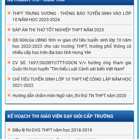
THPT TRƯNG VƯƠNG - THÔNG BÁO TUYỂN SINH VÀO LỚP
10 NĂM HỌC 2023-2024
ĐÁP ÁN THI THỬ TỐT NGHIỆP THPT NĂM 2023
QĐ 606của UBND tỉnh vv giao chỉ tiêu tuyển sinh lớp 10 năm
học 2022-2023 cho các trường THPT, trường phổ thông có
nhiều cấp học trên địa bàn tỉnh Hưng Yên
CV Số: 1697/SGDĐT-CTTT-GDCN V/v hưởng ứng tham gia
Cuộc thi trực tuyến “Tìm hiểu Luật Cảnh sát biển Việt Nam”
CHỈ TIÊU TUYỂN SINH LỚP 10 THPT HỆ CÔNG LẬP NĂM HỌC
2021-2022
Hướng dẫn chấm môn Ngữ văn_thi thử TN THPT năm 2020
KẾ HOẠCH THI GIÁO VIÊN DẠY GIỎI CẤP TRƯỜNG
Điều lệ thi GVG THPT năm học 2018-2019