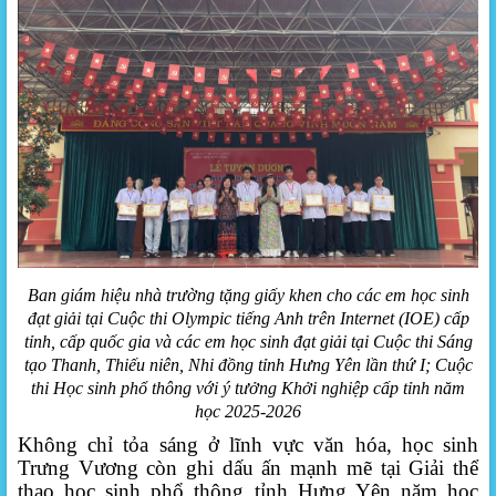
Ban giám hiệu nhà trường tặng giấy khen cho các em học sinh
đạt giải tại Cuộc thi Olympic tiếng Anh trên Internet (IOE) cấp
tỉnh, cấp quốc gia và các em học sinh đạt giải tại Cuộc thi Sáng
tạo Thanh, Thiếu niên, Nhi đồng tỉnh Hưng Yên lần thứ I; Cuộc
thi Học sinh phổ thông với ý tưởng Khởi nghiệp cấp tỉnh năm
học 2025-2026
Không chỉ tỏa sáng ở lĩnh vực văn hóa, học sinh
Trưng Vương còn ghi dấu ấn mạnh mẽ tại Giải thể
thao học sinh phổ thông tỉnh Hưng Yên năm học