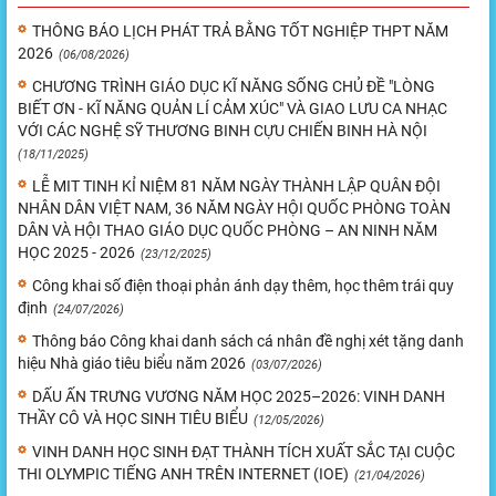
THÔNG BÁO LỊCH PHÁT TRẢ BẰNG TỐT NGHIỆP THPT NĂM
2026
(06/08/2026)
CHƯƠNG TRÌNH GIÁO DỤC KĨ NĂNG SỐNG CHỦ ĐỀ "LÒNG
BIẾT ƠN - KĨ NĂNG QUẢN LÍ CẢM XÚC" VÀ GIAO LƯU CA NHẠC
VỚI CÁC NGHỆ SỸ THƯƠNG BINH CỰU CHIẾN BINH HÀ NỘI
(18/11/2025)
LỄ MIT TINH KỈ NIỆM 81 NĂM NGÀY THÀNH LẬP QUÂN ĐỘI
NHÂN DÂN VIỆT NAM, 36 NĂM NGÀY HỘI QUỐC PHÒNG TOÀN
DÂN VÀ HỘI THAO GIÁO DỤC QUỐC PHÒNG – AN NINH NĂM
HỌC 2025 - 2026
(23/12/2025)
Công khai số điện thoại phản ánh dạy thêm, học thêm trái quy
định
(24/07/2026)
Thông báo Công khai danh sách cá nhân đề nghị xét tặng danh
hiệu Nhà giáo tiêu biểu năm 2026
(03/07/2026)
DẤU ẤN TRƯNG VƯƠNG NĂM HỌC 2025–2026: VINH DANH
THẦY CÔ VÀ HỌC SINH TIÊU BIỂU
(12/05/2026)
VINH DANH HỌC SINH ĐẠT THÀNH TÍCH XUẤT SẮC TẠI CUỘC
THI OLYMPIC TIẾNG ANH TRÊN INTERNET (IOE)
(21/04/2026)