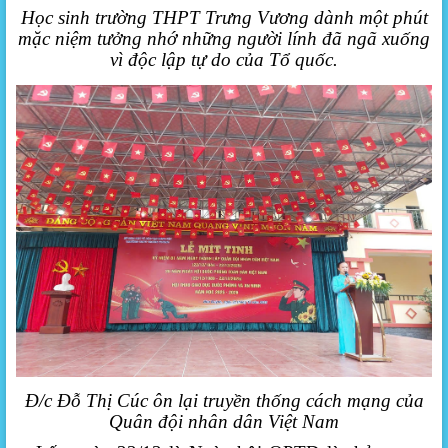
Học sinh trường THPT Trưng Vương dành một phút
mặc niệm tưởng nhớ những người lính đã ngã xuống
vì độc lập tự do của Tổ quốc.
Đ/c
Đỗ Thị Cúc ôn lại
truyền thống cách mạng của
Quân đội nhân dân Việt Nam