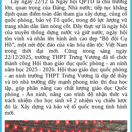
Lấy ngày 22/12 là Ngày hội QPTD là chủ trương
lớn, quan trọng của Đảng, Nhà nước; tiếp tục khẳng
định quan điểm toàn dân tham gia xây dựng, củng cố
quốc phòng, bảo vệ Tổ quốc, trong đó lực lượng vũ
trang nhân dân làm nòng cốt. Đây thực sự là ngày hội
của truyền thống dựng nước và giữ nước, ngày hội
tôn vinh và nhân lên hình ảnh cao đẹp “Bộ đội Cụ
Hồ”, một nét độc đáo của văn hóa dân tộc Việt Nam
trong thời đại mới.
Cũng trong sáng ngày
22/12/2025,
trường THPT Trưng Vương đã tổ chức
thành công Hội thao giáo dục quốc phòng - an ninh
năm học 2025 - 2026.
Hội thao
giáo dục quốc phòng
- an ninh
trường THPT Trưng Vương là dịp để thầy
và trò nhà trường đẩy mạnh phong trào thi đua học
tập, góp phần nâng cao chất lượng giáo dục Quốc
phòng - An ninh, nâng cao trình độ nhận thức và
trách nhiệm cho học sinh về 2 nhiệm vụ chiến lược
đó là: Xây dựng và bảo vệ tổ quốc trong tình hình
mới
.