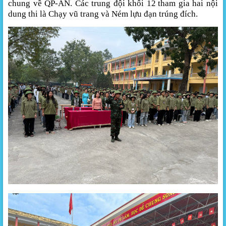
chung về QP-AN
.
Các trung đội khối
1
2
tham gia hai nội
dung thi là C
hạy vũ trang và
N
ém lựu đạn
trúng đích.