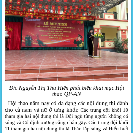
Đ/c Nguyễn Thị Thu Hiền phát biểu khai mạc Hội
thao QP-AN
Hội thao năm nay có đa dạng các nội dung thi dành
cho cả nam và nữ ở từng khối:
Các trung đội khối
10
tham gia hai nội dung thi là Đội ngũ từng người không có
súng và Cố định xương cẳng chân gãy.
Các trung đội khối
1
1
tham gia hai nội dung thi là T
háo lắp súng
và H
iểu biết