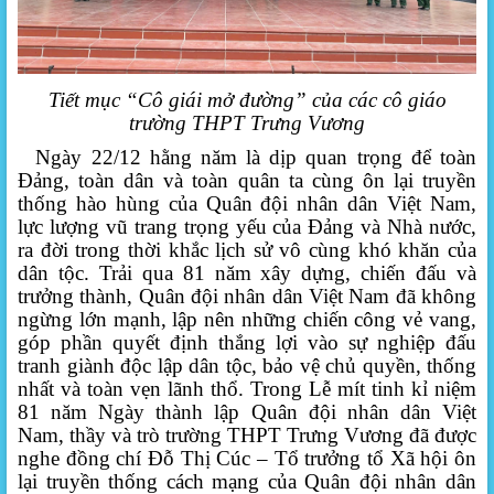
Tiết mục “Cô giái mở đường” của các cô giáo
trường THPT Trưng Vương
Ngày 22/12 hằng năm là dịp quan trọng để toàn
Đảng, toàn dân và toàn quân ta cùng ôn lại truyền
thống hào hùng của Quân đội nhân dân Việt Nam,
lực lượng vũ trang trọng yếu của Đảng và Nhà nước,
ra đời trong thời khắc lịch sử vô cùng khó khăn của
dân tộc. Trải qua 81 năm xây dựng, chiến đấu và
trưởng thành, Quân đội nhân dân Việt Nam đã không
ngừng lớn mạnh, lập nên những chiến công vẻ vang,
góp phần quyết định thắng lợi vào sự nghiệp đấu
tranh giành độc lập dân tộc, bảo vệ chủ quyền, thống
nhất và toàn vẹn lãnh thổ.
Trong
Lễ mít tinh kỉ niệm
81 năm Ngày thành lập Quân đội nhân dân Việt
Nam
, thầy và trò trường THPT Trưng Vương đã được
nghe đồng chí
Đỗ Thị Cúc – Tổ trưởng tổ Xã hội ôn
lại
truyền thống cách mạng của Quân đội nhân dân