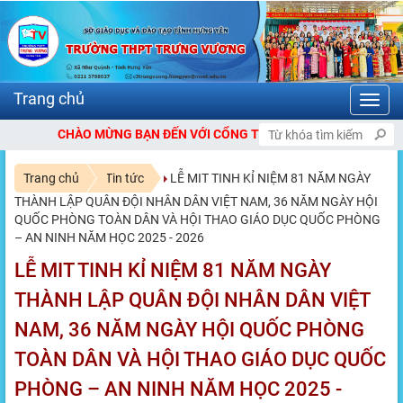
Toggl
navig
NG THÔNG TIN ĐIỆN TỬ TRƯỜNG THPT TRƯNG VƯƠNG
Trang chủ
Tin tức
LỄ MIT TINH KỈ NIỆM 81 NĂM NGÀY
THÀNH LẬP QUÂN ĐỘI NHÂN DÂN VIỆT NAM, 36 NĂM NGÀY HỘI
QUỐC PHÒNG TOÀN DÂN VÀ HỘI THAO GIÁO DỤC QUỐC PHÒNG
– AN NINH NĂM HỌC 2025 - 2026
LỄ MIT TINH KỈ NIỆM 81 NĂM NGÀY
THÀNH LẬP QUÂN ĐỘI NHÂN DÂN VIỆT
NAM, 36 NĂM NGÀY HỘI QUỐC PHÒNG
TOÀN DÂN VÀ HỘI THAO GIÁO DỤC QUỐC
PHÒNG – AN NINH NĂM HỌC 2025 -