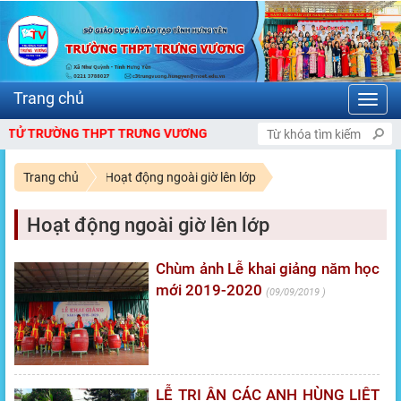
Toggl
navig
Ử TRƯỜNG THPT TRƯNG VƯƠNG
Trang chủ
Hoạt động ngoài giờ lên lớp
Hoạt động ngoài giờ lên lớp
Chùm ảnh Lễ khai giảng năm học
mới 2019-2020
09/09/2019
LỄ TRI ÂN CÁC ANH HÙNG LIỆT