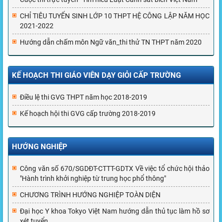
CHỈ TIÊU TUYỂN SINH LỚP 10 THPT HỆ CÔNG LẬP NĂM HỌC
2021-2022
Hướng dẫn chấm môn Ngữ văn_thi thử TN THPT năm 2020
KẾ HOẠCH THI GIÁO VIÊN DẠY GIỎI CẤP TRƯỜNG
Điều lệ thi GVG THPT năm học 2018-2019
Kế hoạch hội thi GVG cấp trường 2018-2019
HƯỚNG NGHIỆP
Công văn số 670/SGDĐT-CTTT-GDTX Về việc tổ chức hội thảo
"Hành trình khởi nghiệp từ trung học phổ thông"
CHƯƠNG TRÌNH HƯỚNG NGHIỆP TOÀN DIỆN
Đại học Y khoa Tokyo Việt Nam hướng dẫn thủ tục làm hồ sơ
xét tuyển