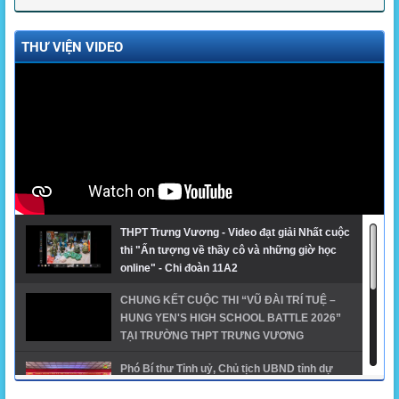
THƯ VIỆN VIDEO
THPT Trưng Vương - Video đạt giải Nhất cuộc
thi "Ấn tượng về thầy cô và những giờ học
online" - Chi đoàn 11A2
CHUNG KẾT CUỘC THI “VŨ ĐÀI TRÍ TUỆ –
HUNG YEN'S HIGH SCHOOL BATTLE 2026”
TẠI TRƯỜNG THPT TRƯNG VƯƠNG
Phó Bí thư Tỉnh uỷ, Chủ tịch UBND tỉnh dự
khai giảng năm học mới tại trường THPT