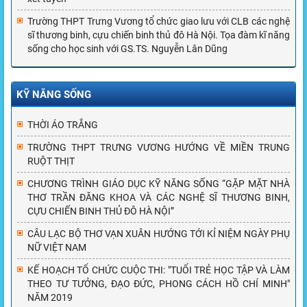
Trường THPT Trưng Vương tổ chức giao lưu với CLB các nghệ
sĩ thương binh, cựu chiến binh thủ đô Hà Nội. Tọa đàm kĩ năng
sống cho học sinh với GS.TS. Nguyễn Lân Dũng
KỸ NĂNG SỐNG
THỜI ÁO TRẮNG
TRƯỜNG THPT TRƯNG VƯƠNG HƯỚNG VỀ MIỀN TRUNG
RUỘT THỊT
CHƯƠNG TRÌNH GIÁO DỤC KỸ NĂNG SỐNG “GẶP MẶT NHÀ
THƠ TRẦN ĐĂNG KHOA VÀ CÁC NGHỆ SĨ THƯƠNG BINH,
CỰU CHIẾN BINH THỦ ĐÔ HÀ NỘI”
CÂU LẠC BỘ THƠ VẠN XUÂN HƯỚNG TỚI KỈ NIỆM NGÀY PHỤ
NỮ VIỆT NAM
KẾ HOẠCH TỔ CHỨC CUỘC THI: "TUỔI TRẺ HỌC TẬP VÀ LÀM
THEO TƯ TƯỞNG, ĐẠO ĐỨC, PHONG CÁCH HỒ CHÍ MINH"
NĂM 2019