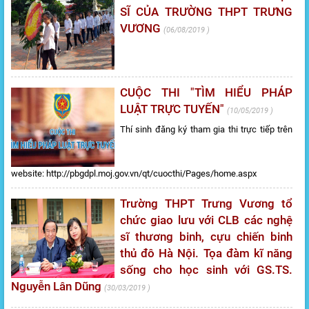
SĨ CỦA TRƯỜNG THPT TRƯNG
VƯƠNG
06/08/2019
CUỘC THI "TÌM HIỂU PHÁP
LUẬT TRỰC TUYẾN"
10/05/2019
Thí sinh đăng ký tham gia thi trực tiếp trên
website: http://pbgdpl.moj.gov.vn/qt/cuocthi/Pages/home.aspx
Trường THPT Trưng Vương tổ
chức giao lưu với CLB các nghệ
sĩ thương binh, cựu chiến binh
thủ đô Hà Nội. Tọa đàm kĩ năng
sống cho học sinh với GS.TS.
Nguyễn Lân Dũng
30/03/2019