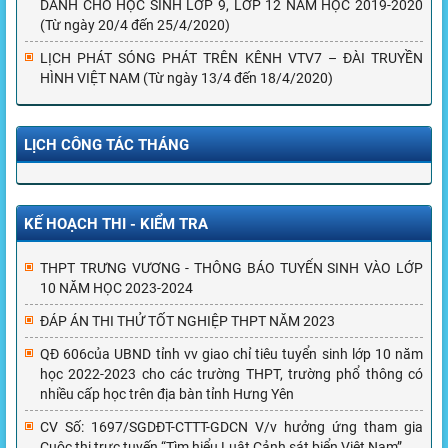
DÀNH CHO HỌC SINH LỚP 9, LỚP 12 NĂM HỌC 2019-2020
(Từ ngày 20/4 đến 25/4/2020)
LỊCH PHÁT SÓNG PHÁT TRÊN KÊNH VTV7 – ĐÀI TRUYỀN
HÌNH VIỆT NAM (Từ ngày 13/4 đến 18/4/2020)
LỊCH CÔNG TÁC THÁNG
KẾ HOẠCH THI - KIỂM TRA
THPT TRƯNG VƯƠNG - THÔNG BÁO TUYỂN SINH VÀO LỚP
10 NĂM HỌC 2023-2024
ĐÁP ÁN THI THỬ TỐT NGHIỆP THPT NĂM 2023
QĐ 606của UBND tỉnh vv giao chỉ tiêu tuyển sinh lớp 10 năm
học 2022-2023 cho các trường THPT, trường phổ thông có
nhiều cấp học trên địa bàn tỉnh Hưng Yên
CV Số: 1697/SGDĐT-CTTT-GDCN V/v hưởng ứng tham gia
Cuộc thi trực tuyến “Tìm hiểu Luật Cảnh sát biển Việt Nam”