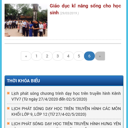
Giáo dục kĩ năng sống cho học
sinh
29/03/2019
«
1
2
3
4
5
6
»
THỜI KHÓA BIỂU
Lịch phát sóng chương trình dạy học trên truyền hình Kênh
VTV7 (Từ ngày 27/4/2020 đến 02/5/2020)
LỊCH PHÁT SÓNG DẠY HỌC TRÊN TRUYỀN HÌNH CÁC MÔN
KHỐI LỚP 9, LỚP 12 (TỪ 27/4-02/5/2020)
LỊCH PHÁT SÓNG DẠY HỌC TRÊN TRUYỀN HÌNH HƯNG YÊN