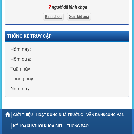
7
người đã bình chọn
Bình chọn
Xem kết quả
THỐNG KÊ TRUY CẬP
Hôm nay:
Hôm qua:
Tuần này:
Tháng này:
Năm nay:
GIỚI THIỆU
HOẠT ĐỘNG NHÀ TRƯỜNG
VĂN BẢN&CÔNG VĂN
KẾ HOẠCH&THỜI KHÓA BIỂU
THÔNG BÁO