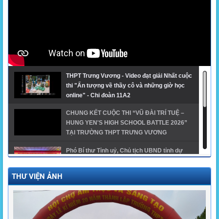
THPT Trưng Vương - Video đạt giải Nhất cuộc
thi "Ấn tượng về thầy cô và những giờ học
online" - Chi đoàn 11A2
CHUNG KẾT CUỘC THI “VŨ ĐÀI TRÍ TUỆ –
HUNG YEN'S HIGH SCHOOL BATTLE 2026”
TẠI TRƯỜNG THPT TRƯNG VƯƠNG
Phó Bí thư Tỉnh uỷ, Chủ tịch UBND tỉnh dự
khai giảng năm học mới tại trường THPT
Trưng Vương
THƯ VIỆN ẢNH
GĐTH ngành Giáo dục tỉnh Hưng Yên năm
2024 - THPT Trưng Vương