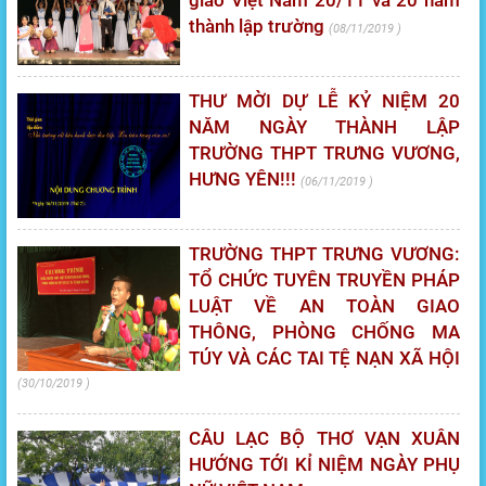
giáo Việt Nam 20/11 và 20 năm
thành lập trường
08/11/2019
THƯ MỜI DỰ LỄ KỶ NIỆM 20
NĂM NGÀY THÀNH LẬP
TRƯỜNG THPT TRƯNG VƯƠNG,
HƯNG YÊN!!!
06/11/2019
TRƯỜNG THPT TRƯNG VƯƠNG:
TỔ CHỨC TUYÊN TRUYỀN PHÁP
LUẬT VỀ AN TOÀN GIAO
THÔNG, PHÒNG CHỐNG MA
TÚY VÀ CÁC TAI TỆ NẠN XÃ HỘI
30/10/2019
CÂU LẠC BỘ THƠ VẠN XUÂN
HƯỚNG TỚI KỈ NIỆM NGÀY PHỤ