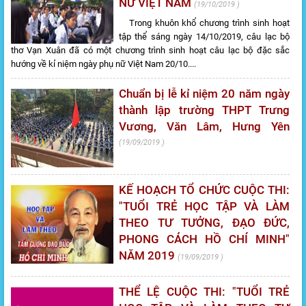
NỮ VIỆT NAM
19/10/2019
Trong khuôn khổ chương trình sinh hoạt
tập thể sáng ngày 14/10/2019, câu lạc bộ
thơ Vạn Xuân đã có một chương trình sinh hoạt câu lạc bộ đặc sắc
hướng về kỉ niệm ngày phụ nữ Việt Nam 20/10....
Chuẩn bị lễ kỉ niệm 20 năm ngày
thành lập trường THPT Trưng
Vương, Văn Lâm, Hưng Yên
19/09/2019
KẾ HOẠCH TỔ CHỨC CUỘC THI:
"TUỔI TRẺ HỌC TẬP VÀ LÀM
THEO TƯ TƯỞNG, ĐẠO ĐỨC,
PHONG CÁCH HỒ CHÍ MINH"
NĂM 2019
19/09/2019
THỂ LỆ CUỘC THI: "TUỔI TRẺ