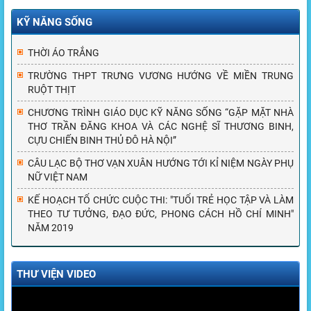
KỸ NĂNG SỐNG
THỜI ÁO TRẮNG
TRƯỜNG THPT TRƯNG VƯƠNG HƯỚNG VỀ MIỀN TRUNG
RUỘT THỊT
CHƯƠNG TRÌNH GIÁO DỤC KỸ NĂNG SỐNG “GẶP MẶT NHÀ
THƠ TRẦN ĐĂNG KHOA VÀ CÁC NGHỆ SĨ THƯƠNG BINH,
CỰU CHIẾN BINH THỦ ĐÔ HÀ NỘI”
CÂU LẠC BỘ THƠ VẠN XUÂN HƯỚNG TỚI KỈ NIỆM NGÀY PHỤ
NỮ VIỆT NAM
KẾ HOẠCH TỔ CHỨC CUỘC THI: "TUỔI TRẺ HỌC TẬP VÀ LÀM
THEO TƯ TƯỞNG, ĐẠO ĐỨC, PHONG CÁCH HỒ CHÍ MINH"
NĂM 2019
THƯ VIỆN VIDEO