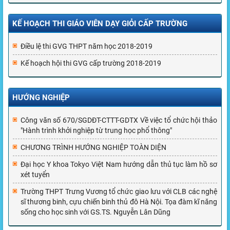
KẾ HOẠCH THI GIÁO VIÊN DẠY GIỎI CẤP TRƯỜNG
Điều lệ thi GVG THPT năm học 2018-2019
Kế hoạch hội thi GVG cấp trường 2018-2019
HƯỚNG NGHIỆP
Công văn số 670/SGDĐT-CTTT-GDTX Về việc tổ chức hội thảo
"Hành trình khởi nghiệp từ trung học phổ thông"
CHƯƠNG TRÌNH HƯỚNG NGHIỆP TOÀN DIỆN
Đại học Y khoa Tokyo Việt Nam hướng dẫn thủ tục làm hồ sơ
xét tuyển
Trường THPT Trưng Vương tổ chức giao lưu với CLB các nghệ
sĩ thương binh, cựu chiến binh thủ đô Hà Nội. Tọa đàm kĩ năng
sống cho học sinh với GS.TS. Nguyễn Lân Dũng