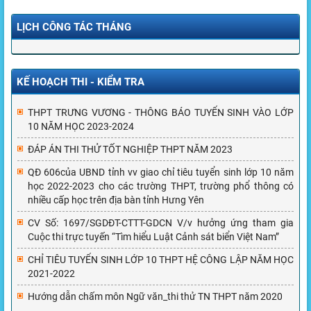
LỊCH CÔNG TÁC THÁNG
KẾ HOẠCH THI - KIỂM TRA
THPT TRƯNG VƯƠNG - THÔNG BÁO TUYỂN SINH VÀO LỚP
10 NĂM HỌC 2023-2024
ĐÁP ÁN THI THỬ TỐT NGHIỆP THPT NĂM 2023
QĐ 606của UBND tỉnh vv giao chỉ tiêu tuyển sinh lớp 10 năm
học 2022-2023 cho các trường THPT, trường phổ thông có
nhiều cấp học trên địa bàn tỉnh Hưng Yên
CV Số: 1697/SGDĐT-CTTT-GDCN V/v hưởng ứng tham gia
Cuộc thi trực tuyến “Tìm hiểu Luật Cảnh sát biển Việt Nam”
CHỈ TIÊU TUYỂN SINH LỚP 10 THPT HỆ CÔNG LẬP NĂM HỌC
2021-2022
Hướng dẫn chấm môn Ngữ văn_thi thử TN THPT năm 2020