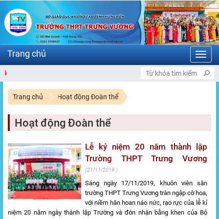
Toggl
navig
CHÀO MỪNG BẠN ĐẾN VỚI CỔ
Trang chủ
Hoạt động Đoàn thể
Hoạt động Đoàn thể
Lễ kỷ niệm 20 năm thành lập
Trường THPT Trưng Vương
21/11/2019
Sáng ngày 17/11/2019, khuôn viên sân
trường THPT Trưng Vương tràn ngập cờ hoa,
với niềm hân hoan náo nức, rạo rực của lễ kỉ
niệm 20 năm ngày thành lập Trường và đón nhận bằng khen của Bộ