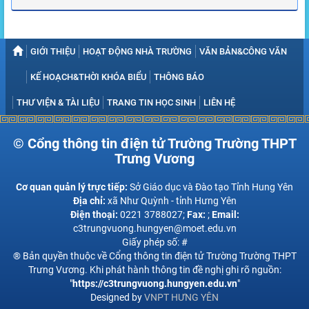
GIỚI THIỆU
HOẠT ĐỘNG NHÀ TRƯỜNG
VĂN BẢN&CÔNG VĂN
KẾ HOẠCH&THỜI KHÓA BIỂU
THÔNG BÁO
THƯ VIỆN & TÀI LIỆU
TRANG TIN HỌC SINH
LIÊN HỆ
© Cổng thông tin điện tử Trường Trường THPT
Trưng Vương
Cơ quan quản lý trực tiếp:
Sở Giáo dục và Đào tạo Tỉnh Hung Yên
Địa chỉ:
xã Như Quỳnh - tỉnh Hưng Yên
Điện thoại:
0221 3788027;
Fax:
;
Email:
c3trungvuong.hungyen@moet.edu.vn
Giấy phép số: #
® Bản quyền thuộc về Cổng thông tin điện tử Trường Trường THPT
Trưng Vương. Khi phát hành thông tin đề nghị ghi rõ nguồn:
"
https://c3trungvuong.hungyen.edu.vn
"
Designed by
VNPT HƯNG YÊN