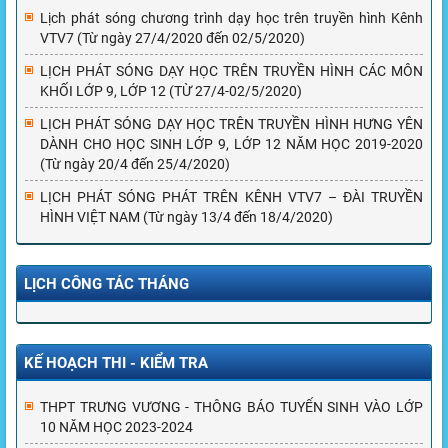
Lịch phát sóng chương trình dạy học trên truyền hình Kênh
VTV7 (Từ ngày 27/4/2020 đến 02/5/2020)
LỊCH PHÁT SÓNG DẠY HỌC TRÊN TRUYỀN HÌNH CÁC MÔN
KHỐI LỚP 9, LỚP 12 (TỪ 27/4-02/5/2020)
LỊCH PHÁT SÓNG DẠY HỌC TRÊN TRUYỀN HÌNH HƯNG YÊN
DÀNH CHO HỌC SINH LỚP 9, LỚP 12 NĂM HỌC 2019-2020
(Từ ngày 20/4 đến 25/4/2020)
LỊCH PHÁT SÓNG PHÁT TRÊN KÊNH VTV7 – ĐÀI TRUYỀN
HÌNH VIỆT NAM (Từ ngày 13/4 đến 18/4/2020)
LỊCH CÔNG TÁC THÁNG
KẾ HOẠCH THI - KIỂM TRA
THPT TRƯNG VƯƠNG - THÔNG BÁO TUYỂN SINH VÀO LỚP
10 NĂM HỌC 2023-2024