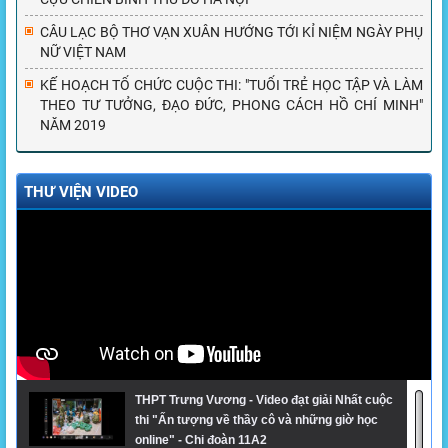
CÂU LẠC BỘ THƠ VẠN XUÂN HƯỚNG TỚI KỈ NIỆM NGÀY PHỤ
NỮ VIỆT NAM
KẾ HOẠCH TỔ CHỨC CUỘC THI: "TUỔI TRẺ HỌC TẬP VÀ LÀM
THEO TƯ TƯỞNG, ĐẠO ĐỨC, PHONG CÁCH HỒ CHÍ MINH"
NĂM 2019
THƯ VIỆN VIDEO
THPT Trưng Vương - Video đạt giải Nhất cuộc
thi "Ấn tượng về thầy cô và những giờ học
online" - Chi đoàn 11A2