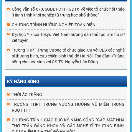
Công văn số 670/SGDĐT-CTTT-GDTX Về việc tổ chức hội thảo
"Hành trình khởi nghiệp từ trung học phổ thông"
CHƯƠNG TRÌNH HƯỚNG NGHIỆP TOÀN DIỆN
Đại học Y khoa Tokyo Việt Nam hướng dẫn thủ tục làm hồ sơ
xét tuyển
Trường THPT Trưng Vương tổ chức giao lưu với CLB các nghệ
sĩ thương binh, cựu chiến binh thủ đô Hà Nội. Tọa đàm kĩ năng
sống cho học sinh với GS.TS. Nguyễn Lân Dũng
KỸ NĂNG SỐNG
THỜI ÁO TRẮNG
TRƯỜNG THPT TRƯNG VƯƠNG HƯỚNG VỀ MIỀN TRUNG
RUỘT THỊT
CHƯƠNG TRÌNH GIÁO DỤC KỸ NĂNG SỐNG “GẶP MẶT NHÀ
THƠ TRẦN ĐĂNG KHOA VÀ CÁC NGHỆ SĨ THƯƠNG BINH,
CỰU CHIẾN BINH THỦ ĐÔ HÀ NỘI”