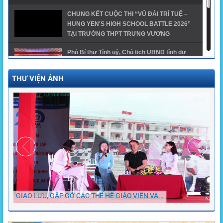
CHUNG KẾT CUỘC THI “VŨ ĐÀI TRÍ TUỆ –
HUNG YEN'S HIGH SCHOOL BATTLE 2026”
TẠI TRƯỜNG THPT TRƯNG VƯƠNG
Phó Bí thư Tỉnh uỷ, Chủ tịch UBND tỉnh dự
khai giảng năm học mới tại trường THPT
Trưng Vương
THƯ VIỆN ẢNH
GĐTH ngành Giáo dục tỉnh Hưng Yên năm
2024 - THPT Trưng Vương
Trường THPT Trưng Vương có 1 thủ khoa, 1 á
khoa khối A00 toàn quốc và 1 thủ khoa khối
A01 của tỉnh
GIAO LƯU, GẶP GỠ CÁC THẾ HỆ GIÁO VIÊN VÀ...
Chù