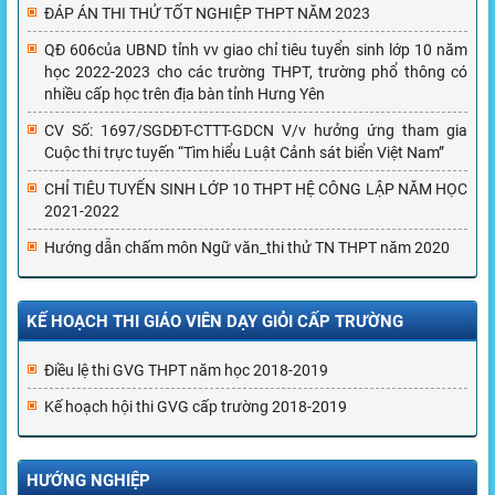
ĐÁP ÁN THI THỬ TỐT NGHIỆP THPT NĂM 2023
QĐ 606của UBND tỉnh vv giao chỉ tiêu tuyển sinh lớp 10 năm
học 2022-2023 cho các trường THPT, trường phổ thông có
nhiều cấp học trên địa bàn tỉnh Hưng Yên
CV Số: 1697/SGDĐT-CTTT-GDCN V/v hưởng ứng tham gia
Cuộc thi trực tuyến “Tìm hiểu Luật Cảnh sát biển Việt Nam”
CHỈ TIÊU TUYỂN SINH LỚP 10 THPT HỆ CÔNG LẬP NĂM HỌC
2021-2022
Hướng dẫn chấm môn Ngữ văn_thi thử TN THPT năm 2020
KẾ HOẠCH THI GIÁO VIÊN DẠY GIỎI CẤP TRƯỜNG
Điều lệ thi GVG THPT năm học 2018-2019
Kế hoạch hội thi GVG cấp trường 2018-2019
HƯỚNG NGHIỆP