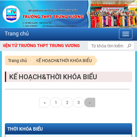
Toggl
navig
ỆN TỬ TRƯỜNG THPT TRƯNG VƯƠNG
Trang chủ
KẾ HOẠCH&THỜI KHÓA BIỂU
KẾ HOẠCH&THỜI KHÓA BIỂU
«
1
2
3
»
THỜI KHÓA BIỂU