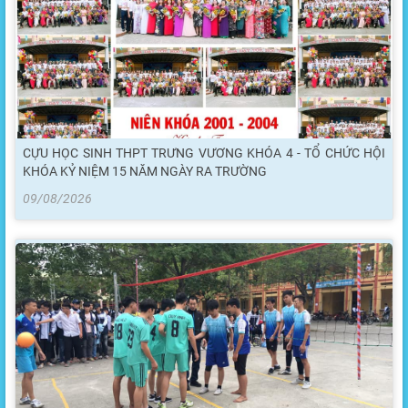
CỰU HỌC SINH THPT TRƯNG VƯƠNG KHÓA 4 - TỔ CHỨC HỘI
KHÓA KỶ NIỆM 15 NĂM NGÀY RA TRƯỜNG
09/08/2026