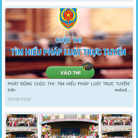
PHÁT ĐỘNG CUỘC THI: TÌM HIỂU PHÁP LUẬT TRỰC TUYẾN"
trên website:
http://pbgdpl.moj.gov.vn/qt/cuocthi/Pages/home.aspx
09/08/2026