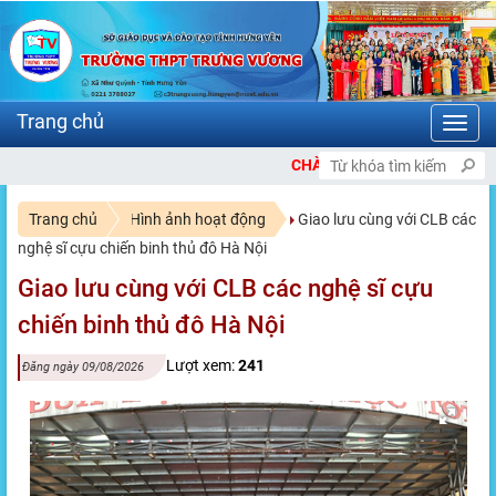
Toggl
navig
CHÀO MỪNG BẠN ĐẾN VỚI CỔNG THÔNG T
Trang chủ
Hình ảnh hoạt động
Giao lưu cùng với CLB các
nghệ sĩ cựu chiến binh thủ đô Hà Nội
Giao lưu cùng với CLB các nghệ sĩ cựu
chiến binh thủ đô Hà Nội
Lượt xem:
241
Đăng ngày 09/08/2026