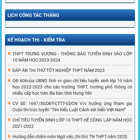
LỊCH CÔNG TÁC THÁNG
KẾ HOẠCH THI - KIỂM TRA
THPT TRƯNG VƯƠNG - THÔNG BÁO TUYỂN SINH VÀO LỚP
10 NĂM HỌC 2023-2024
ĐÁP ÁN THI THỬ TỐT NGHIỆP THPT NĂM 2023
QĐ 606của UBND tỉnh vv giao chỉ tiêu tuyển sinh lớp 10 năm
học 2022-2023 cho các trường THPT, trường phổ thông có
nhiều cấp học trên địa bàn tỉnh Hưng Yên
CV Số: 1697/SGDĐT-CTTT-GDCN V/v hưởng ứng tham gia
Cuộc thi trực tuyến “Tìm hiểu Luật Cảnh sát biển Việt Nam”
CHỈ TIÊU TUYỂN SINH LỚP 10 THPT HỆ CÔNG LẬP NĂM HỌC
2021-2022
Hướng dẫn chấm môn Ngữ văn_thi thử TN THPT năm 2020