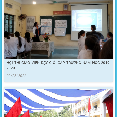
HỘI THI GIÁO VIÊN DẠY GIỎI CẤP TRƯỜNG NĂM HỌC 2019-
2020
09/08/2026