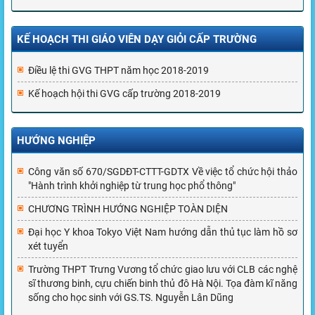
KẾ HOẠCH THI GIÁO VIÊN DẠY GIỎI CẤP TRƯỜNG
Điều lệ thi GVG THPT năm học 2018-2019
Kế hoạch hội thi GVG cấp trường 2018-2019
HƯỚNG NGHIỆP
Công văn số 670/SGDĐT-CTTT-GDTX Về việc tổ chức hội thảo
"Hành trình khởi nghiệp từ trung học phổ thông"
CHƯƠNG TRÌNH HƯỚNG NGHIỆP TOÀN DIỆN
Đại học Y khoa Tokyo Việt Nam hướng dẫn thủ tục làm hồ sơ
xét tuyển
Trường THPT Trưng Vương tổ chức giao lưu với CLB các nghệ
sĩ thương binh, cựu chiến binh thủ đô Hà Nội. Tọa đàm kĩ năng
sống cho học sinh với GS.TS. Nguyễn Lân Dũng