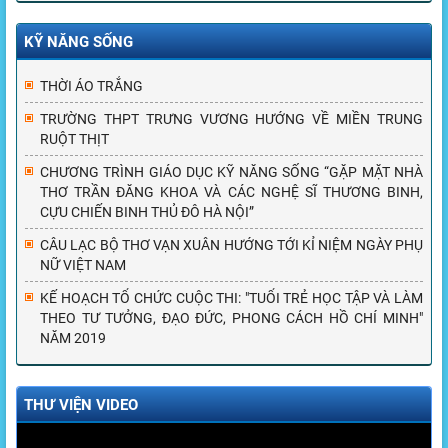
KỸ NĂNG SỐNG
THỜI ÁO TRẮNG
TRƯỜNG THPT TRƯNG VƯƠNG HƯỚNG VỀ MIỀN TRUNG
RUỘT THỊT
CHƯƠNG TRÌNH GIÁO DỤC KỸ NĂNG SỐNG “GẶP MẶT NHÀ
THƠ TRẦN ĐĂNG KHOA VÀ CÁC NGHỆ SĨ THƯƠNG BINH,
CỰU CHIẾN BINH THỦ ĐÔ HÀ NỘI”
CÂU LẠC BỘ THƠ VẠN XUÂN HƯỚNG TỚI KỈ NIỆM NGÀY PHỤ
NỮ VIỆT NAM
KẾ HOẠCH TỔ CHỨC CUỘC THI: "TUỔI TRẺ HỌC TẬP VÀ LÀM
THEO TƯ TƯỞNG, ĐẠO ĐỨC, PHONG CÁCH HỒ CHÍ MINH"
NĂM 2019
THƯ VIỆN VIDEO