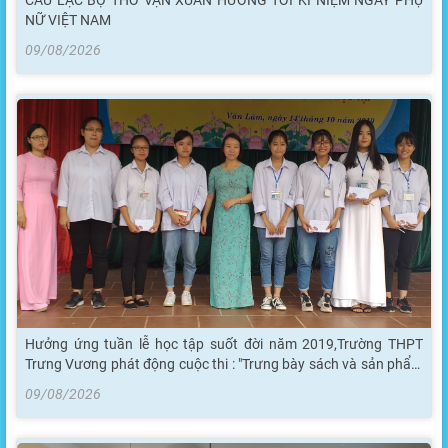
CÂU LẠC BỘ THƠ VẠN XUÂN HƯỚNG TỚI KỈ NIỆM NGÀY PHỤ
NỮ VIỆT NAM
09/08/2026
Hưởng ứng tuần lễ học tập suốt đời năm 2019,Trường THPT
Trưng Vương phát động cuộc thi : "Trưng bày sách và sản phẩm
học tập"
09/08/2026