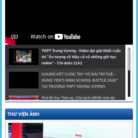
THPT Trưng Vương - Video đạt giải Nhất cuộc
thi "Ấn tượng về thầy cô và những giờ học
online" - Chi đoàn 11A2
CHUNG KẾT CUỘC THI “VŨ ĐÀI TRÍ TUỆ –
HUNG YEN'S HIGH SCHOOL BATTLE 2026”
TẠI TRƯỜNG THPT TRƯNG VƯƠNG
Phó Bí thư Tỉnh uỷ, Chủ tịch UBND tỉnh dự
khai giảng năm học mới tại trường THPT
Trưng Vương
THƯ VIỆN ẢNH
GĐTH ngành Giáo dục tỉnh Hưng Yên năm
2024 - THPT Trưng Vương