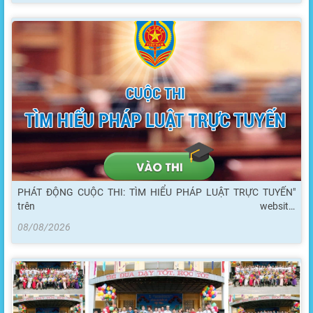
PHÁT ĐỘNG CUỘC THI: TÌM HIỂU PHÁP LUẬT TRỰC TUYẾN"
trên website:
http://pbgdpl.moj.gov.vn/qt/cuocthi/Pages/home.aspx
08/08/2026