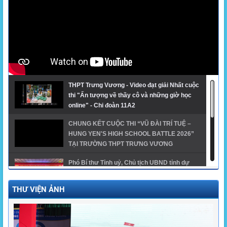
THPT Trưng Vương - Video đạt giải Nhất cuộc
thi "Ấn tượng về thầy cô và những giờ học
online" - Chi đoàn 11A2
CHUNG KẾT CUỘC THI “VŨ ĐÀI TRÍ TUỆ –
HUNG YEN'S HIGH SCHOOL BATTLE 2026”
TẠI TRƯỜNG THPT TRƯNG VƯƠNG
Phó Bí thư Tỉnh uỷ, Chủ tịch UBND tỉnh dự
khai giảng năm học mới tại trường THPT
Trưng Vương
THƯ VIỆN ẢNH
GĐTH ngành Giáo dục tỉnh Hưng Yên năm
2024 - THPT Trưng Vương