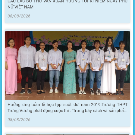
CÂU LẠC BỘ THƠ VẠN XUÂN HƯỚNG TỚI KỈ NIỆM NGÀY PHỤ
NỮ VIỆT NAM
08/08/2026
Hưởng ứng tuần lễ học tập suốt đời năm 2019,Trường THPT
Trưng Vương phát động cuộc thi : "Trưng bày sách và sản phẩm
học tập"
08/08/2026