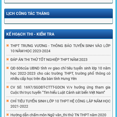
LỊCH CÔNG TÁC THÁNG
KẾ HOẠCH THI - KIỂM TRA
THPT TRƯNG VƯƠNG - THÔNG BÁO TUYỂN SINH VÀO LỚP
10 NĂM HỌC 2023-2024
ĐÁP ÁN THI THỬ TỐT NGHIỆP THPT NĂM 2023
QĐ 606của UBND tỉnh vv giao chỉ tiêu tuyển sinh lớp 10 năm
học 2022-2023 cho các trường THPT, trường phổ thông có
nhiều cấp học trên địa bàn tỉnh Hưng Yên
CV Số: 1697/SGDĐT-CTTT-GDCN V/v hưởng ứng tham gia
Cuộc thi trực tuyến “Tìm hiểu Luật Cảnh sát biển Việt Nam”
CHỈ TIÊU TUYỂN SINH LỚP 10 THPT HỆ CÔNG LẬP NĂM HỌC
2021-2022
Hướng dẫn chấm môn Ngữ văn_thi thử TN THPT năm 2020