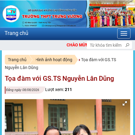
Toggl
navig
CHÀO MỪNG BẠN ĐẾN VỚI CỔNG THÔNG TIN Đ
Trang chủ
Hình ảnh hoạt động
Tọa đàm với GS.TS
Nguyễn Lân Dũng
Tọa đàm với GS.TS Nguyễn Lân Dũng
Lượt xem:
211
Đăng ngày 08/08/2026