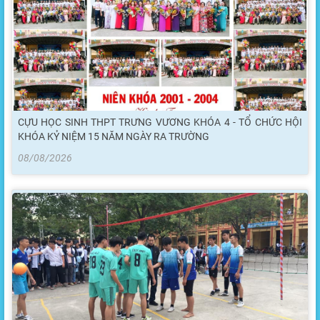
CỰU HỌC SINH THPT TRƯNG VƯƠNG KHÓA 4 - TỔ CHỨC HỘI
KHÓA KỶ NIỆM 15 NĂM NGÀY RA TRƯỜNG
08/08/2026