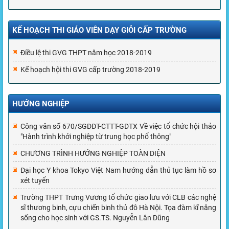
KẾ HOẠCH THI GIÁO VIÊN DẠY GIỎI CẤP TRƯỜNG
Điều lệ thi GVG THPT năm học 2018-2019
Kế hoạch hội thi GVG cấp trường 2018-2019
HƯỚNG NGHIỆP
Công văn số 670/SGDĐT-CTTT-GDTX Về việc tổ chức hội thảo
"Hành trình khởi nghiệp từ trung học phổ thông"
CHƯƠNG TRÌNH HƯỚNG NGHIỆP TOÀN DIỆN
Đại học Y khoa Tokyo Việt Nam hướng dẫn thủ tục làm hồ sơ
xét tuyển
Trường THPT Trưng Vương tổ chức giao lưu với CLB các nghệ
sĩ thương binh, cựu chiến binh thủ đô Hà Nội. Tọa đàm kĩ năng
sống cho học sinh với GS.TS. Nguyễn Lân Dũng