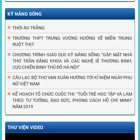
KỸ NĂNG SỐNG
THỜI ÁO TRẮNG
TRƯỜNG THPT TRƯNG VƯƠNG HƯỚNG VỀ MIỀN TRUNG
RUỘT THỊT
CHƯƠNG TRÌNH GIÁO DỤC KỸ NĂNG SỐNG “GẶP MẶT NHÀ
THƠ TRẦN ĐĂNG KHOA VÀ CÁC NGHỆ SĨ THƯƠNG BINH,
CỰU CHIẾN BINH THỦ ĐÔ HÀ NỘI”
CÂU LẠC BỘ THƠ VẠN XUÂN HƯỚNG TỚI KỈ NIỆM NGÀY PHỤ
NỮ VIỆT NAM
KẾ HOẠCH TỔ CHỨC CUỘC THI: "TUỔI TRẺ HỌC TẬP VÀ LÀM
THEO TƯ TƯỞNG, ĐẠO ĐỨC, PHONG CÁCH HỒ CHÍ MINH"
NĂM 2019
THƯ VIỆN VIDEO