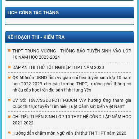
LỊCH CÔNG TÁC THÁNG
KẾ HOẠCH THI - KIỂM TRA
THPT TRƯNG VƯƠNG - THÔNG BÁO TUYỂN SINH VÀO LỚP
10 NĂM HỌC 2023-2024
ĐÁP ÁN THI THỬ TỐT NGHIỆP THPT NĂM 2023
QĐ 606của UBND tỉnh vv giao chỉ tiêu tuyển sinh lớp 10 năm
học 2022-2023 cho các trường THPT, trường phổ thông có
nhiều cấp học trên địa bàn tỉnh Hưng Yên
CV Số: 1697/SGDĐT-CTTT-GDCN V/v hưởng ứng tham gia
Cuộc thi trực tuyến “Tìm hiểu Luật Cảnh sát biển Việt Nam”
CHỈ TIÊU TUYỂN SINH LỚP 10 THPT HỆ CÔNG LẬP NĂM HỌC
2021-2022
Hướng dẫn chấm môn Ngữ văn_thi thử TN THPT năm 2020