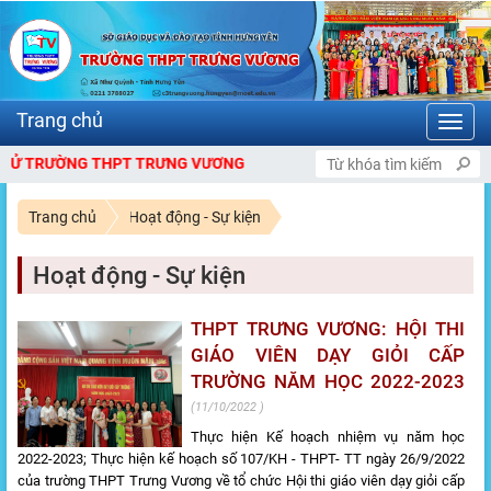
Toggl
navig
RƯỜNG THPT TRƯNG VƯƠNG
Trang chủ
Hoạt động - Sự kiện
Hoạt động - Sự kiện
THPT TRƯNG VƯƠNG: HỘI THI
GIÁO VIÊN DẠY GIỎI CẤP
TRƯỜNG NĂM HỌC 2022-2023
11/10/2022
Thực hiện Kế hoạch nhiệm vụ năm học
2022-2023; Thực hiện kế hoạch số 107/KH - THPT- TT ngày 26/9/2022
của trường THPT Trưng Vương về tổ chức Hội thi giáo viên dạy giỏi cấp