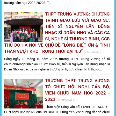
trường năm học 2022-20203. T...
THPT TRƯNG VƯƠNG: CHƯƠNG
TRÌNH GIAO LƯU VỚI GIÁO SƯ,
TIẾN SĨ NGUYỄN LÂN DŨNG
NHẠC SĨ DOÃN NHO VÀ CÁC CA
SĨ, NGHỆ SĨ THƯƠNG BINH, CCB
THỦ ĐÔ HÀ NỘI VỀ CHỦ ĐỀ “LÒNG BIẾT ƠN & TINH
THẦN VƯỢT KHÓ TRONG THỜI ĐẠI 4.0”
11/10/2022
Sáng ngày 10 tháng 10 năm 2022, trường THPT Trưng Vương đã tổ
chức chương trình giao lưu với Giáo sư, tiến sĩ Nguyễn Lân Dũng, nhạc sĩ
Doãn Nho và các ca sĩ, nghệ sĩ thương binh, cựu chiến binh thủ đô...
TRƯỜNG THPT TRƯNG VƯƠNG
TỔ CHỨC HỘI NGHỊ CÁN BỘ,
VIÊN CHỨC NĂM HỌC 2022 -
2023
04/10/2022
Thực hiện Công văn số 1128/HDLT-SGDĐT-
CĐN ngày 06/9/2022 của Sở GD&ĐT Hưng Yên V/v hướng dẫn tổ chức