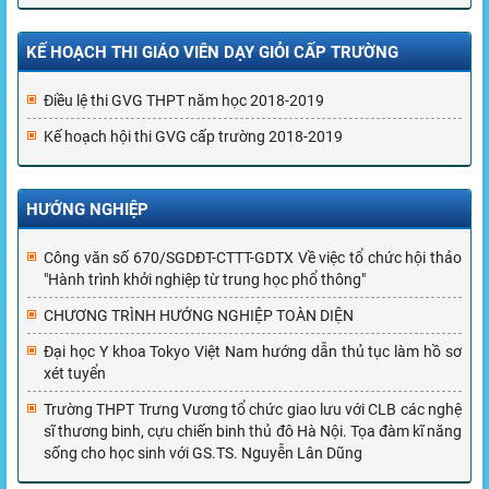
KẾ HOẠCH THI GIÁO VIÊN DẠY GIỎI CẤP TRƯỜNG
Điều lệ thi GVG THPT năm học 2018-2019
Kế hoạch hội thi GVG cấp trường 2018-2019
HƯỚNG NGHIỆP
Công văn số 670/SGDĐT-CTTT-GDTX Về việc tổ chức hội thảo
"Hành trình khởi nghiệp từ trung học phổ thông"
CHƯƠNG TRÌNH HƯỚNG NGHIỆP TOÀN DIỆN
Đại học Y khoa Tokyo Việt Nam hướng dẫn thủ tục làm hồ sơ
xét tuyển
Trường THPT Trưng Vương tổ chức giao lưu với CLB các nghệ
sĩ thương binh, cựu chiến binh thủ đô Hà Nội. Tọa đàm kĩ năng
sống cho học sinh với GS.TS. Nguyễn Lân Dũng