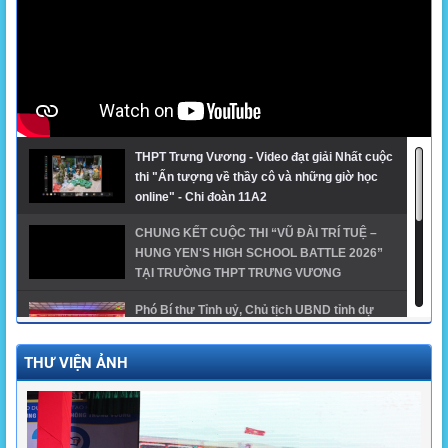
THPT Trưng Vương - Video đạt giải Nhất cuộc
thi "Ấn tượng về thầy cô và những giờ học
online" - Chi đoàn 11A2
CHUNG KẾT CUỘC THI “VŨ ĐÀI TRÍ TUỆ –
HUNG YEN'S HIGH SCHOOL BATTLE 2026”
TẠI TRƯỜNG THPT TRƯNG VƯƠNG
Phó Bí thư Tỉnh uỷ, Chủ tịch UBND tỉnh dự
khai giảng năm học mới tại trường THPT
Trưng Vương
THƯ VIỆN ẢNH
GĐTH ngành Giáo dục tỉnh Hưng Yên năm
2024 - THPT Trưng Vương