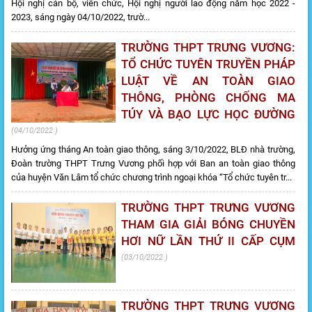
Hội nghị cán bộ, viên chức, Hội nghị người lao động năm học 2022 -
2023, sáng ngày 04/10/2022, trườ...
TRƯỜNG THPT TRƯNG VƯƠNG:
TỔ CHỨC TUYÊN TRUYỀN PHÁP
LUẬT VỀ AN TOÀN GIAO
THÔNG, PHÒNG CHỐNG MA
TÚY VÀ BẠO LỰC HỌC ĐƯỜNG
04/10/2022
Hưởng ứng tháng An toàn giao thông, sáng 3/10/2022, BLĐ nhà trường,
Đoàn trường THPT Trưng Vương phối hợp với Ban an toàn giao thông
của huyện Văn Lâm tổ chức chương trình ngoại khóa “Tổ chức tuyên tr...
TRƯỜNG THPT TRƯNG VƯƠNG
THAM GIA GIẢI BÓNG CHUYỀN
HƠI NỮ LẦN THỨ II CẤP CỤM
03/10/2022
TRƯỜNG THPT TRƯNG VƯƠNG