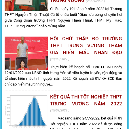
TRƯNG VƯƠNG
23/09/2022
Chiều ngày 19 tháng 9 năm 2022 tại Trường
THPT Nguyễn Thiện Thuật đã tổ chức buổi “Giao lưu bóng chuyền hơi
giữa Công đoàn trường THPT Nguyễn Thiện Thuật, THPT Mỹ Hào,
THPT Trưng Vương” chào mừng năm...
HỘI CHỮ THẬP ĐỎ TRƯỜNG
THPT TRƯNG VƯƠNG THAM
GIA HIẾN MÁU NHÂN ĐẠO
23/09/2022
Thực hiện kế hoạch số 08/KH-UBND ngày
12/01/2022 của UBND tỉnh Hưng Yên về việc tuyên truyền, vận động và
tổ chức hiến máu tình nguyện năm 2022; Kế hoạch số 01/ KH-BCĐ Ban
chỉ đạo hiến máu tình nguyệ...
KẾT QUẢ THI TỐT NGHIỆP THPT
TRƯNG VƯƠNG NĂM 2022
15/09/2022
Vào rạng sáng 24/7/2022, kết quả kì thi
Tốt nghiệp THPT năm 2022 đã được công