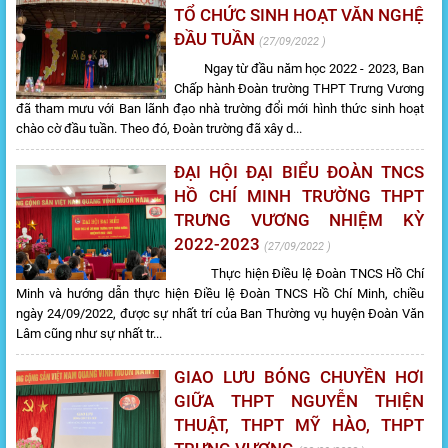
TỔ CHỨC SINH HOẠT VĂN NGHỆ
ĐẦU TUẦN
27/09/2022
Ngay từ đầu năm học 2022 - 2023, Ban
Chấp hành Đoàn trường THPT Trưng Vương
đã tham mưu với Ban lãnh đạo nhà trường đổi mới hình thức sinh hoạt
chào cờ đầu tuần. Theo đó, Đoàn trường đã xây d...
ĐẠI HỘI ĐẠI BIỂU ĐOÀN TNCS
HỒ CHÍ MINH TRƯỜNG THPT
TRƯNG VƯƠNG NHIỆM KỲ
2022-2023
27/09/2022
Thực hiện Điều lệ Đoàn TNCS Hồ Chí
Minh và hướng dẫn thực hiện Điều lệ Đoàn TNCS Hồ Chí Minh, chiều
ngày 24/09/2022, được sự nhất trí của Ban Thường vụ huyện Đoàn Văn
Lâm cũng như sự nhất tr...
GIAO LƯU BÓNG CHUYỀN HƠI
GIỮA THPT NGUYỄN THIỆN
THUẬT, THPT MỸ HÀO, THPT