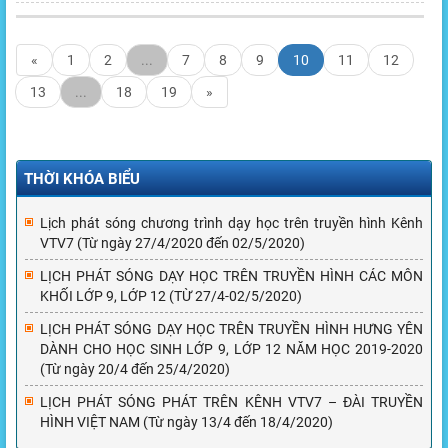
«
1
2
...
7
8
9
10
11
12
13
...
18
19
»
THỜI KHÓA BIỂU
Lịch phát sóng chương trình dạy học trên truyền hình Kênh
VTV7 (Từ ngày 27/4/2020 đến 02/5/2020)
LỊCH PHÁT SÓNG DẠY HỌC TRÊN TRUYỀN HÌNH CÁC MÔN
KHỐI LỚP 9, LỚP 12 (TỪ 27/4-02/5/2020)
LỊCH PHÁT SÓNG DẠY HỌC TRÊN TRUYỀN HÌNH HƯNG YÊN
DÀNH CHO HỌC SINH LỚP 9, LỚP 12 NĂM HỌC 2019-2020
(Từ ngày 20/4 đến 25/4/2020)
LỊCH PHÁT SÓNG PHÁT TRÊN KÊNH VTV7 – ĐÀI TRUYỀN
HÌNH VIỆT NAM (Từ ngày 13/4 đến 18/4/2020)