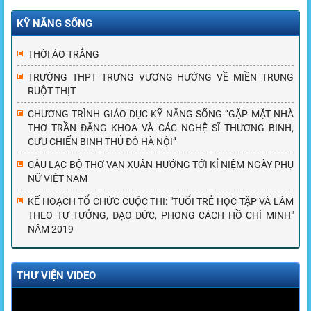
KỸ NĂNG SỐNG
THỜI ÁO TRẮNG
TRƯỜNG THPT TRƯNG VƯƠNG HƯỚNG VỀ MIỀN TRUNG
RUỘT THỊT
CHƯƠNG TRÌNH GIÁO DỤC KỸ NĂNG SỐNG “GẶP MẶT NHÀ
THƠ TRẦN ĐĂNG KHOA VÀ CÁC NGHỆ SĨ THƯƠNG BINH,
CỰU CHIẾN BINH THỦ ĐÔ HÀ NỘI”
CÂU LẠC BỘ THƠ VẠN XUÂN HƯỚNG TỚI KỈ NIỆM NGÀY PHỤ
NỮ VIỆT NAM
KẾ HOẠCH TỔ CHỨC CUỘC THI: "TUỔI TRẺ HỌC TẬP VÀ LÀM
THEO TƯ TƯỞNG, ĐẠO ĐỨC, PHONG CÁCH HỒ CHÍ MINH"
NĂM 2019
THƯ VIỆN VIDEO