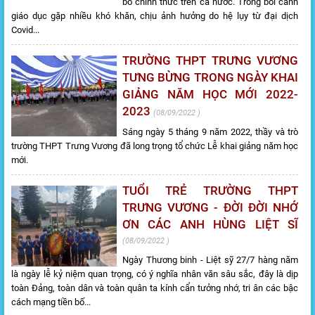
bố chính thức trên cả nước. Trong bối cảnh
giáo dục gặp nhiều khó khăn, chịu ảnh hưởng do hệ lụy từ đại dịch
Covid...
TRƯỜNG THPT TRƯNG VƯƠNG
TƯNG BỪNG TRONG NGÀY KHAI
GIẢNG NĂM HỌC MỚI 2022-
2023
08/09/2022
Sáng ngày 5 tháng 9 năm 2022, thầy và trò
trường THPT Trưng Vương đã long trọng tổ chức Lễ khai giảng năm học
mới.
TUỔI TRẺ TRƯỜNG THPT
TRƯNG VƯƠNG - ĐỜI ĐỜI NHỚ
ƠN CÁC ANH HÙNG LIỆT SĨ
08/09/2022
Ngày Thương binh - Liệt sỹ 27/7 hàng năm
là ngày lễ kỷ niệm quan trọng, có ý nghĩa nhân văn sâu sắc, đây là dịp
toàn Đảng, toàn dân và toàn quân ta kính cẩn tưởng nhớ, tri ân các bậc
cách mạng tiền bố...