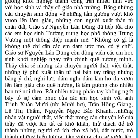
gương khởi nghiệp thành công trên nhiều lĩnh vực
với học sinh và thầy cô giáo nhà trường.
Bằng những
câu chuyện sinh động về những tấm gương vượt khó
vươn lên làm giàu, những con người xuất thân từ
chân đất, Giáo sư Nguyễn Lân Dũng đã tiếp lửa cho
các em học sinh Trường trung học phổ thông Trưng
Vương một thông điệp mạnh mẽ: “Không có gì là
không thể chỉ cần các em dám ước mơ, có ý chí”.
Giáo sư Nguyễn Lân Dũng còn động viên các em học
sinh khởi nghiệp ngay trên chính quê hương mình.
Thầy chia sẻ những câu chuyện người thật, việc thật,
những tỷ phú xuất thân từ hai bàn tay trắng nhưng
bằng ý chí, nghị lực, dám nghĩ dám làm họ đã vươn
lên làm giàu cho quê hương, là tấm gương cho nhiều
bạn trẻ noi theo. Rất nhiều tràng pháo tay không ngớt
bày tỏ sự cảm phục của các em học sinh với anh
Trịnh Xuân Mười (tức Mười bơ), Trần Hồng Giang,
Lê Thị Thắm, Nguyễn Ngọc Bảo Khanh…những
nhân vật người thật, việc thật trong câu chuyện kể của
thầy đã vượt lên tất cả khó khăn, thử thách để trở
thành những người có ích cho xã hội, đất nước, trở
thành những biểu tượng, tấm gương cho sự vươn lên,