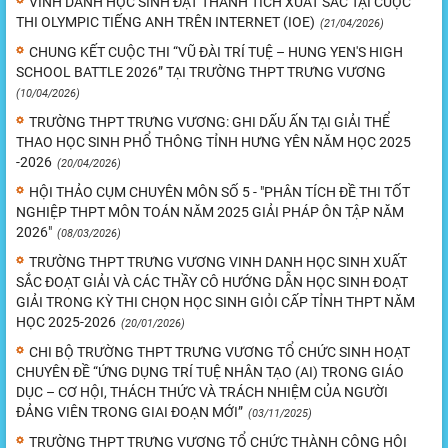
VINH DANH HỌC SINH ĐẠT THÀNH TÍCH XUẤT SẮC TẠI CUỘC
THI OLYMPIC TIẾNG ANH TRÊN INTERNET (IOE)
(21/04/2026)
CHUNG KẾT CUỘC THI “VŨ ĐÀI TRÍ TUỆ – HUNG YEN'S HIGH
SCHOOL BATTLE 2026” TẠI TRƯỜNG THPT TRƯNG VƯƠNG
(10/04/2026)
TRƯỜNG THPT TRƯNG VƯƠNG: GHI DẤU ẤN TẠI GIẢI THỂ
THAO HỌC SINH PHỔ THÔNG TỈNH HƯNG YÊN NĂM HỌC 2025
-2026
(20/04/2026)
HỘI THẢO CỤM CHUYÊN MÔN SỐ 5 - "PHÂN TÍCH ĐỀ THI TỐT
NGHIỆP THPT MÔN TOÁN NĂM 2025 GIẢI PHÁP ÔN TẬP NĂM
2026"
(08/03/2026)
TRƯỜNG THPT TRƯNG VƯƠNG VINH DANH HỌC SINH XUẤT
SẮC ĐOẠT GIẢI VÀ CÁC THẦY CÔ HƯỚNG DẪN HỌC SINH ĐOẠT
GIẢI TRONG KỲ THI CHỌN HỌC SINH GIỎI CẤP TỈNH THPT NĂM
HỌC 2025-2026
(20/01/2026)
CHI BỘ TRƯỜNG THPT TRƯNG VƯƠNG TỔ CHỨC SINH HOẠT
CHUYÊN ĐỀ “ỨNG DỤNG TRÍ TUỆ NHÂN TẠO (AI) TRONG GIÁO
DỤC – CƠ HỘI, THÁCH THỨC VÀ TRÁCH NHIỆM CỦA NGƯỜI
ĐẢNG VIÊN TRONG GIAI ĐOẠN MỚI”
(03/11/2025)
TRƯỜNG THPT TRƯNG VƯƠNG TỔ CHỨC THÀNH CÔNG HỘI