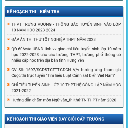
KẾ HOẠCH THI - KIỂM TRA
THPT TRƯNG VƯƠNG - THÔNG BÁO TUYỂN SINH VÀO LỚP
10 NĂM HỌC 2023-2024
ĐÁP ÁN THI THỬ TỐT NGHIỆP THPT NĂM 2023
QĐ 606của UBND tỉnh vv giao chỉ tiêu tuyển sinh lớp 10 năm
học 2022-2023 cho các trường THPT, trường phổ thông có
nhiều cấp học trên địa bàn tỉnh Hưng Yên
CV Số: 1697/SGDĐT-CTTT-GDCN V/v hưởng ứng tham gia
Cuộc thi trực tuyến “Tìm hiểu Luật Cảnh sát biển Việt Nam”
CHỈ TIÊU TUYỂN SINH LỚP 10 THPT HỆ CÔNG LẬP NĂM HỌC
2021-2022
Hướng dẫn chấm môn Ngữ văn_thi thử TN THPT năm 2020
KẾ HOẠCH THI GIÁO VIÊN DẠY GIỎI CẤP TRƯỜNG