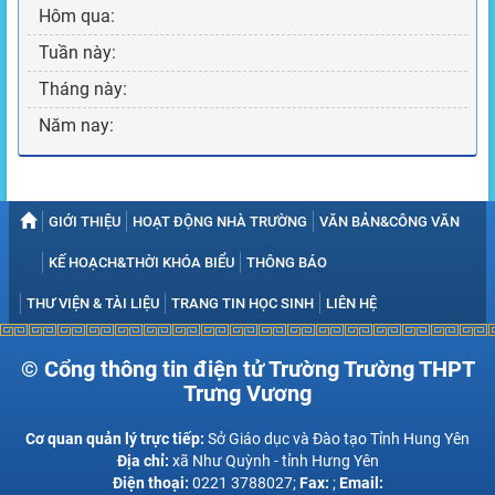
Hôm qua:
Tuần này:
Tháng này:
Năm nay:
GIỚI THIỆU
HOẠT ĐỘNG NHÀ TRƯỜNG
VĂN BẢN&CÔNG VĂN
KẾ HOẠCH&THỜI KHÓA BIỂU
THÔNG BÁO
THƯ VIỆN & TÀI LIỆU
TRANG TIN HỌC SINH
LIÊN HỆ
© Cổng thông tin điện tử Trường Trường THPT
Trưng Vương
Cơ quan quản lý trực tiếp:
Sở Giáo dục và Đào tạo Tỉnh Hung Yên
Địa chỉ:
xã Như Quỳnh - tỉnh Hưng Yên
Điện thoại:
0221 3788027;
Fax:
;
Email: