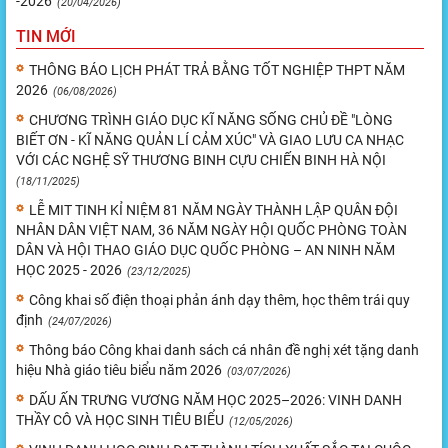
-2026
(20/04/2026)
TIN MỚI
THÔNG BÁO LỊCH PHÁT TRẢ BẰNG TỐT NGHIỆP THPT NĂM
2026
(06/08/2026)
CHƯƠNG TRÌNH GIÁO DỤC KĨ NĂNG SỐNG CHỦ ĐỀ "LÒNG
BIẾT ƠN - KĨ NĂNG QUẢN LÍ CẢM XÚC" VÀ GIAO LƯU CA NHẠC
VỚI CÁC NGHỆ SỸ THƯƠNG BINH CỰU CHIẾN BINH HÀ NỘI
(18/11/2025)
LỄ MIT TINH KỈ NIỆM 81 NĂM NGÀY THÀNH LẬP QUÂN ĐỘI
NHÂN DÂN VIỆT NAM, 36 NĂM NGÀY HỘI QUỐC PHÒNG TOÀN
DÂN VÀ HỘI THAO GIÁO DỤC QUỐC PHÒNG – AN NINH NĂM
HỌC 2025 - 2026
(23/12/2025)
Công khai số điện thoại phản ánh dạy thêm, học thêm trái quy
định
(24/07/2026)
Thông báo Công khai danh sách cá nhân đề nghị xét tặng danh
hiệu Nhà giáo tiêu biểu năm 2026
(03/07/2026)
DẤU ẤN TRƯNG VƯƠNG NĂM HỌC 2025–2026: VINH DANH
THẦY CÔ VÀ HỌC SINH TIÊU BIỂU
(12/05/2026)