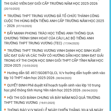
THI GIÁO VIÊN DẠY GIỎI CẤP TRƯỜNG NĂM HỌC 2025-2026
(20/10/2025)
TRƯỜNG THPT TRƯNG VƯƠNG ĐÃ TỔ CHỨC THÀNH CÔNG
CUỘC THI HÙNG BIỆN TIẾNG ANH CẤP TRƯỜNG NĂM HỌC 2025
– 2026
(07/10/2025)
ĐẨY MẠNH PHONG TRÀO HỌC TIẾNG ANH THÔNG QUA
CHƯƠNG TRÌNH SINH HOẠT CỦA CÂU LẠC BỘ TIẾNG ANH
TRƯỜNG THPT TRƯNG VƯƠNG (TEC)
(17/04/2025)
TRƯỜNG THPT TRƯNG VƯƠNG VINH DANH HỌC SINH XUẤT
SẮC ĐẠT GIẢI VÀ CÁC THẦY CÔ HƯỚNG DẪN HỌC SINH ĐẠT GIẢI
TRONG KỲ THI CHỌN HỌC SINH GIỎI THPT CẤP TỈNH NĂM HỌC
2024-2025
(10/03/2025)
Hướng dẫn Số: 497/SGDĐT-QLCL V/v hướng dẫn tuyển sinh vào
lớp 10 THPT năm học 2025-2026
(08/04/2025)
QUYẾT ĐỊNH Phê duyệt Kế hoạch tuyển sinh vào lớp 10 trung
học phổ thông tỉnh Hưng Yên năm học 2025-2026
(08/04/2025)
HỘI THI GÓI BÁNH CHƯNG VÀ BÀY MÂM NGŨ QUẢ TRƯỜNG
THPT TRƯNG VƯƠNG
(19/01/2025)
THÔNG BÁO V/V NGHỈ LỄ NGÀY CHIẾN THẮNG 30/4 VÀ NGÀY