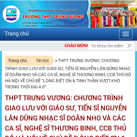
Toggl
navig
CHÀO MỪNG BẠN ĐẾN VỚI CỔNG THÔNG TIN ĐIỆN TỬ TR
Trang chủ
Tin tức
THPT TRƯNG VƯƠNG: CHƯƠNG
TRÌNH GIAO LƯU VỚI GIÁO SƯ, TIẾN SĨ NGUYỄN LÂN DŨNG NHẠC
SĨ DOÃN NHO VÀ CÁC CA SĨ, NGHỆ SĨ THƯƠNG BINH, CCB THỦ ĐÔ
HÀ NỘI VỀ CHỦ ĐỀ “LÒNG BIẾT ƠN & TINH THẦN VƯỢT KHÓ
TRONG THỜI ĐẠI 4.0”
THPT TRƯNG VƯƠNG: CHƯƠNG TRÌNH
GIAO LƯU VỚI GIÁO SƯ, TIẾN SĨ NGUYỄN
LÂN DŨNG NHẠC SĨ DOÃN NHO VÀ CÁC
CA SĨ, NGHỆ SĨ THƯƠNG BINH, CCB THỦ