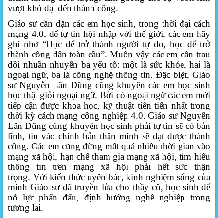
vượt khó đạt đến thành công.
Giáo sư căn dặn các em học sinh, trong thời đại cách
mạng 4.0, để tự tin hội nhập với thế giới, các em hãy
ghi nhớ “Học để trở thành người tự do, học để trở
thành công dân toàn cầu”. Muốn vậy các em cần trau
dồi nhuần nhuyễn ba yếu tố: một là sức khỏe, hai là
ngoại ngữ, ba là công nghệ thông tin. Đặc biệt, Giáo
sư Nguyễn Lân Dũng cũng khuyên các em học sinh
học thật giỏi ngoại ngữ. Bởi có ngoại ngữ các em mới
tiếp cận được khoa học, kỹ thuật tiên tiến nhất trong
thời kỳ cách mạng công nghiệp 4.0. Giáo sư Nguyễn
Lân Dũng cũng khuyên học sinh phải tự tin sẽ có bản
lĩnh, tin vào chính bản thân mình sẽ đạt được thành
công. Các em cũng đừng mất quá nhiều thời gian vào
mạng xã hội, hạn chế tham gia mạng xã hội, tìm hiểu
thông tin trên mạng xã hội phải hết sức thận
trọng. Với kiến thức uyên bác, kinh nghiệm sống của
mình Giáo sư đã truyền lửa cho thầy cô, học sinh để
nỗ lực phấn đấu, định hướng nghề nghiệp trong
tương lai.