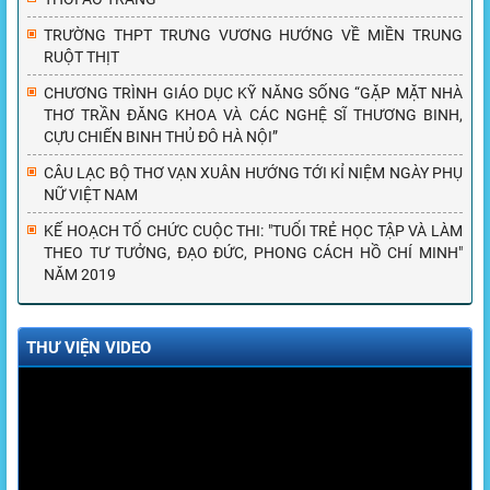
TRƯỜNG THPT TRƯNG VƯƠNG HƯỚNG VỀ MIỀN TRUNG
RUỘT THỊT
CHƯƠNG TRÌNH GIÁO DỤC KỸ NĂNG SỐNG “GẶP MẶT NHÀ
THƠ TRẦN ĐĂNG KHOA VÀ CÁC NGHỆ SĨ THƯƠNG BINH,
CỰU CHIẾN BINH THỦ ĐÔ HÀ NỘI”
CÂU LẠC BỘ THƠ VẠN XUÂN HƯỚNG TỚI KỈ NIỆM NGÀY PHỤ
NỮ VIỆT NAM
KẾ HOẠCH TỔ CHỨC CUỘC THI: "TUỔI TRẺ HỌC TẬP VÀ LÀM
THEO TƯ TƯỞNG, ĐẠO ĐỨC, PHONG CÁCH HỒ CHÍ MINH"
NĂM 2019
THƯ VIỆN VIDEO