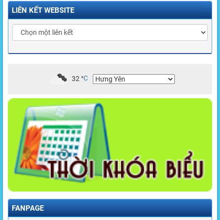
LIÊN KẾT WEBSITE
32
°
C
FANPAGE