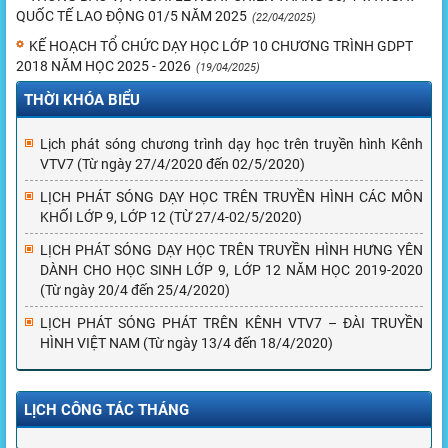
QUỐC TẾ LAO ĐỘNG 01/5 NĂM 2025
(22/04/2025)
KẾ HOẠCH TỔ CHỨC DẠY HỌC LỚP 10 CHƯƠNG TRÌNH GDPT
2018 NĂM HỌC 2025 - 2026
(19/04/2025)
THỜI KHÓA BIỂU
Lịch phát sóng chương trình dạy học trên truyền hình Kênh
VTV7 (Từ ngày 27/4/2020 đến 02/5/2020)
LỊCH PHÁT SÓNG DẠY HỌC TRÊN TRUYỀN HÌNH CÁC MÔN
KHỐI LỚP 9, LỚP 12 (TỪ 27/4-02/5/2020)
LỊCH PHÁT SÓNG DẠY HỌC TRÊN TRUYỀN HÌNH HƯNG YÊN
DÀNH CHO HỌC SINH LỚP 9, LỚP 12 NĂM HỌC 2019-2020
(Từ ngày 20/4 đến 25/4/2020)
LỊCH PHÁT SÓNG PHÁT TRÊN KÊNH VTV7 – ĐÀI TRUYỀN
HÌNH VIỆT NAM (Từ ngày 13/4 đến 18/4/2020)
LỊCH CÔNG TÁC THÁNG