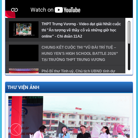
THPT Trưng Vương - Video đạt giải Nhất cuộc
thi "Ấn tượng về thầy cô và những giờ học
online" - Chi đoàn 11A2
CHUNG KẾT CUỘC THI “VŨ ĐÀI TRÍ TUỆ –
HUNG YEN'S HIGH SCHOOL BATTLE 2026”
TẠI TRƯỜNG THPT TRƯNG VƯƠNG
Phó Bí thư Tỉnh uỷ, Chủ tịch UBND tỉnh dự
khai giảng năm học mới tại trường THPT
Trưng Vương
THƯ VIỆN ẢNH
GĐTH ngành Giáo dục tỉnh Hưng Yên năm
2024 - THPT Trưng Vương
Trường THPT Trưng Vương có 1 thủ khoa, 1 á
khoa khối A00 toàn quốc và 1 thủ khoa khối
A01 của tỉnh