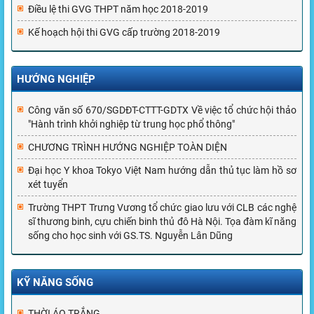
Điều lệ thi GVG THPT năm học 2018-2019
Kế hoạch hội thi GVG cấp trường 2018-2019
HƯỚNG NGHIỆP
Công văn số 670/SGDĐT-CTTT-GDTX Về việc tổ chức hội thảo
"Hành trình khởi nghiệp từ trung học phổ thông"
CHƯƠNG TRÌNH HƯỚNG NGHIỆP TOÀN DIỆN
Đại học Y khoa Tokyo Việt Nam hướng dẫn thủ tục làm hồ sơ
xét tuyển
Trường THPT Trưng Vương tổ chức giao lưu với CLB các nghệ
sĩ thương binh, cựu chiến binh thủ đô Hà Nội. Tọa đàm kĩ năng
sống cho học sinh với GS.TS. Nguyễn Lân Dũng
KỸ NĂNG SỐNG
THỜI ÁO TRẮNG