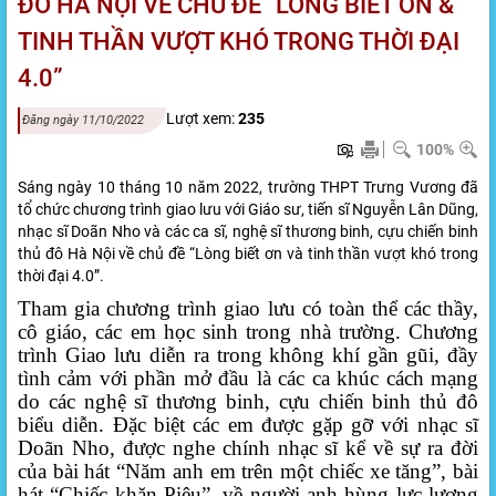
ĐÔ HÀ NỘI VỀ CHỦ ĐỀ “LÒNG BIẾT ƠN &
TINH THẦN VƯỢT KHÓ TRONG THỜI ĐẠI
4.0”
Lượt xem:
235
Đăng ngày 11/10/2022
100%
Sáng ngày 10 tháng 10 năm 2022, trường THPT Trưng Vương đã
tổ chức chương trình giao lưu với Giáo sư, tiến sĩ Nguyễn Lân Dũng,
nhạc sĩ Doãn Nho và các ca sĩ, nghệ sĩ thương binh, cựu chiến binh
thủ đô Hà Nội về chủ đề “Lòng biết ơn và tinh thần vượt khó trong
thời đại 4.0”.
Tham gia chương trình giao lưu có toàn thể các thầy,
cô giáo, các em học sinh trong nhà trường. Chương
trình Giao lưu diễn ra trong không khí gần gũi, đầy
tình cảm với phần mở đầu là các ca khúc cách mạng
do các nghệ sĩ thương binh, cựu chiến binh thủ đô
biểu diễn. Đặc biệt các em được gặp gỡ với nhạc sĩ
Doãn Nho, được nghe chính nhạc sĩ kể về sự ra đời
của bài hát “Năm anh em trên một chiếc xe tăng”, bài
hát “Chiếc khăn Piêu”, về người anh hùng lực lượng