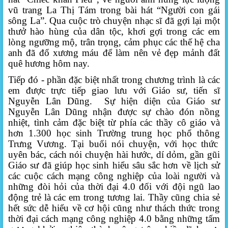
vũ trang La Thị Tám trong bài hát “Người con gái
sông La”. Qua cuộc trò chuyện nhạc sĩ đã gợi lại một
thưở hào hùng của dân tộc, khơi gợi trong các em
lòng ngưỡng mộ, trân trọng, cảm phục các thế hệ cha
anh đã đổ xương máu để làm nên vẻ đẹp mảnh đất
quê hương hôm nay.
Tiếp đó - phần đặc biệt nhất trong chương trình là các
em được trực tiếp giao lưu với Giáo sư, tiến sĩ
Nguyễn Lân Dũng.
Sự hiện diện của Giáo sư
Nguyễn Lân Dũng nhận được sự chào đón nồng
nhiệt, tình cảm đặc biệt từ phía các thầy cô giáo và
hơn 1.
3
00 học sinh Trường trung học phổ thông
Trưng Vương
. Tại buổi nói chuyện, với học thức
uyên bác, cách nói chuyện hài hước, dí dỏm, gần gũi
Giáo sư đã giúp học sinh hiểu sâu sắc hơn về lịch sử
các cuộc cách mạng công nghiệp của loài người và
những đòi hỏi của thời đại 4.0 đối với đội ngũ lao
động trẻ là các em trong tương lai. Thầy cũng chia sẻ
hết sức dễ hiểu về cơ hội cũng như thách thức trong
thời đại cách mạng công nghiệp 4.0 bằng những tấm