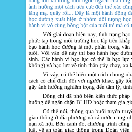
đang tồn tại trong mọi ngóc ngách của từng
ảnh hưởng một cách tiêu cực đến thể xác cũng
lăng mạ, quấy rối... Đây là một hành động đá
học đường xuất hiện ở nhóm đối tượng học 
hành vi vô cùng bồng bột của tuổi trẻ mà có 
Với giai đoạn hiện nay, tình trạng bạ
phức tạp trong môi trường học tập trên khắ
bạo hành học đường là một phần trong vấn đ
tuổi. Với vấn đề này thì bạo hành học đườ
sinh. Các hành vi bạo lực có thể là bạo lực
khống) và bạo lực về tinh thần (tẩy chay, xa
Vì vậy, có thể hiểu một cách chung nh
cách có chủ đích đối với người khác, gây tổn
gây ảnh hưởng nghiêm trọng đến tâm lý, tính
Đồng chí đã phổ biến kiến thức pháp 
huống để ngăn chặn BLHĐ hoặc tham gia giả
Có thể nói, thông qua buổi tuyên truy
giao thông ở địa phương và cả nước cũng nh
nạn xã hội. Bên cạnh đó, chương trình cũng
luật về an toàn giao thông trong Đoàn viên