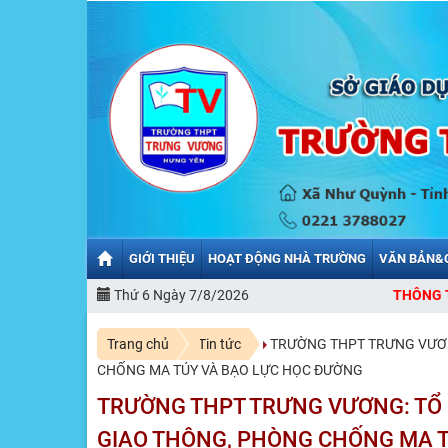
GIỚI THIỆU
HOẠT ĐỘNG NHÀ TRƯỜNG
VĂN BẢN&
CHÀO MỪNG BẠN ĐẾN VỚI CỔNG THÔNG TIN ĐIỆN TỬ TRƯỜNG T
Thứ 6 Ngày 7/8/2026
Trang chủ
Tin tức
TRƯỜNG THPT TRƯNG VƯƠN
CHỐNG MA TÚY VÀ BẠO LỰC HỌC ĐƯỜNG
TRƯỜNG THPT TRƯNG VƯƠNG: TỔ 
GIAO THÔNG, PHÒNG CHỐNG MA 