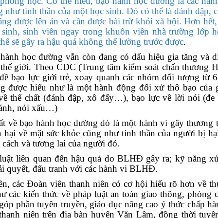
 phòng học. Có thể hiểu, bạo hành học đường là các hàn
 như tinh thần của một học sinh. Đó có thể là đánh đập, c
ng được lên án và cần được bài trừ khỏi xã hội. Hơn hết,
sinh, sinh viên ngay trong khuôn viên nhà trường lớp 
thể sẽ gây ra hậu quả không thể lường trước được
.
o hành học đường vẫn còn đang có dấu hiệu gia tăng và d
p thế giới. Theo CDC (Trung tâm kiểm soát chấn thương 
ề bạo lực giới trẻ, xoay quanh các nhóm đối tượng từ 
ng được hiểu như là một hành động đối xử thô bạo của 
 về thể chất (đánh đập, xô đẩy…), bạo lực về lời nói (đe
 lánh, nói xấu…)
ất về bạo hành học đường đó là một hành vi gây thương 
 hại về mặt sức khỏe cũng như tinh thần của người bị hại
 cách và tương lai của người đó.
luật liên quan đến hậu quả do BLHĐ gây ra; kỹ năng xử
i quyết, đấu tranh với các hành vi BLHĐ.
ền, các Đoàn viên thanh niên có cơ hội hiểu rõ hơn về th
ư các kiến thức về pháp luật an toàn giao thông, phòng 
 góp phần tuyên truyền, giáo dục nâng cao ý thức chấp h
 thanh niên trên địa bàn huyện Văn Lâm, đồng thời tuyê