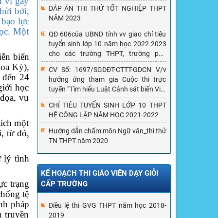
h vi gây
ĐÁP ÁN THI THỬ TỐT NGHIỆP THPT
hửi bới,
NĂM 2023
 bạo lực
học. Một
QĐ 606của UBND tỉnh vv giao chỉ tiêu
tuyển sinh lớp 10 năm học 2022-2023
cho các trường THPT, trường phổ
iễn biến
thông có nhiều cấp học trên địa bàn
Hoa Kỳ),
CV Số: 1697/SGDĐT-CTTT-GDCN V/v
tỉnh Hưng Yên
6 đến 24
hưởng ứng tham gia Cuộc thi trực
giới học
tuyến “Tìm hiểu Luật Cảnh sát biển Việt
 dọa, vu
Nam”
CHỈ TIÊU TUYỂN SINH LỚP 10 THPT
HỆ CÔNG LẬP NĂM HỌC 2021-2022
tích một
Hướng dẫn chấm môn Ngữ văn_thi thử
, từ đó,
TN THPT năm 2020
 lý tình
KẾ HOẠCH THI GIÁO VIÊN DẠY GIỎI
ực trạng
CẤP TRƯỜNG
chống tệ
ành pháp
Điều lệ thi GVG THPT năm học 2018-
n truyền
2019