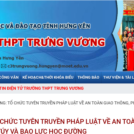
CÔNG VĂN
KẾ HOẠCH&THỜI KHÓA BIỂU
THÔNG BÁO
THƯ VIỆN & TÀI 
HPT TRƯNG VƯƠNG
G: TỔ CHỨC TUYÊN TRUYỀN PHÁP LUẬT VỀ AN TOÀN GIAO THÔNG, 
CHỨC TUYÊN TRUYỀN PHÁP LUẬT VỀ AN TO
TÚY VÀ BẠO LỰC HỌC ĐƯỜNG