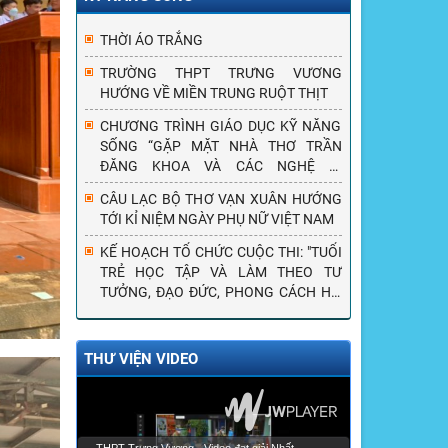
THỜI ÁO TRẮNG
TRƯỜNG THPT TRƯNG VƯƠNG
HƯỚNG VỀ MIỀN TRUNG RUỘT THỊT
CHƯƠNG TRÌNH GIÁO DỤC KỸ NĂNG
SỐNG “GẶP MẶT NHÀ THƠ TRẦN
ĐĂNG KHOA VÀ CÁC NGHỆ SĨ
THƯƠNG BINH, CỰU CHIẾN BINH THỦ
CÂU LẠC BỘ THƠ VẠN XUÂN HƯỚNG
ĐÔ HÀ NỘI”
TỚI KỈ NIỆM NGÀY PHỤ NỮ VIỆT NAM
KẾ HOẠCH TỔ CHỨC CUỘC THI: "TUỔI
TRẺ HỌC TẬP VÀ LÀM THEO TƯ
TƯỞNG, ĐẠO ĐỨC, PHONG CÁCH HỒ
CHÍ MINH" NĂM 2019
THƯ VIỆN VIDEO