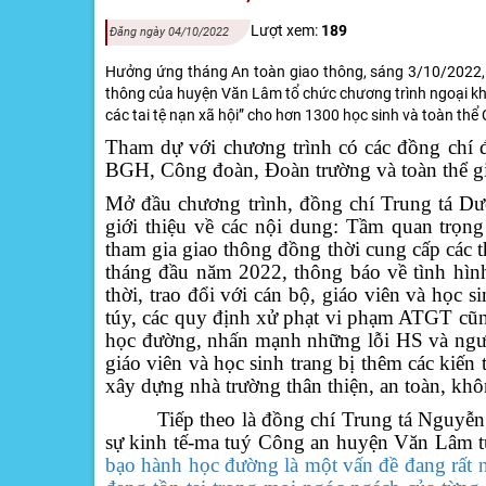
Lượt xem:
189
Đăng ngày 04/10/2022
Hưởng ứng tháng An toàn giao thông, sáng 3/10/2022,
thông của huyện Văn Lâm tổ chức chương trình ngoại kh
các tai tệ nạn xã hội” cho hơn 1300 học sinh và toàn th
Tham dự với chương trình có các đồng chí 
BGH, Công đoàn, Đoàn trường và toàn thể giá
Mở đầu chương trình, đồng chí Trung tá 
giới thiệu về các nội dung: Tầm quan trọn
tham gia giao thông đồng thời cung cấp các 
tháng đầu năm 2022,
thông báo về tình hìn
thời, trao đổi với cán bộ, giáo viên và học
túy, các quy định xử phạt vi phạm ATGT cũn
học đường,
nhấn mạnh những lỗi HS và ngườ
giáo viên và học sinh trang bị thêm các kiến
xây dựng nhà trường thân thiện, an toàn, khô
Tiếp theo là đồng chí Trung tá Nguyễn
sự kinh tế-ma tuý
Công an huyện Văn Lâm t
bạo hành học đường là một vấn đề đang rất n