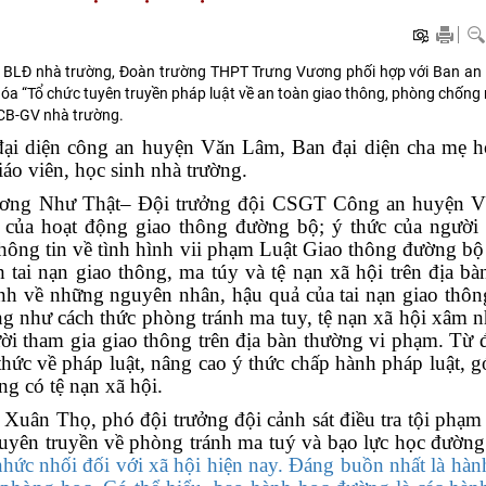
 BLĐ nhà trường, Đoàn trường THPT Trưng Vương phối hợp với Ban an 
óa “Tổ chức tuyên truyền pháp luật về an toàn giao thông, phòng chống
ể CB-GV nhà trường.
đại diện công an huyện Văn Lâm, Ban đại diện cha mẹ h
o viên, học sinh nhà trường.
Dương Như Thật– Đội trưởng đội CSGT Công an huyện 
g của hoạt động giao thông đường bộ; ý thức của người
thông tin về tình hình vii phạm Luật Giao thông đường bộ
h tai nạn giao thông, ma túy và tệ nạn xã hội trên địa b
 sinh về những nguyên nhân, hậu quả của tai nạn giao thô
g như cách thức phòng tránh ma tuy, tệ nạn xã hội xâm 
i tham gia giao thông trên địa bàn thường vi phạm
. Từ 
 thức về pháp luật, nâng cao ý thức chấp hành pháp luật, 
ng có tệ nạn xã hội.
 Xuân Thọ, phó đội trưởng đội cảnh sát điều tra tội phạm
uyên truy
ền về phòng tránh ma tuý và bạo lực học đường
hức nhối đối với xã hội hiện nay. Đáng buồn nhất là hàn