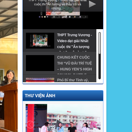
THPT Trưng Vương - Video đạt giải Nhất
cuộc thi "Ấn tượng về thầy cô và
những...
THPT Trưng Vương -
Video đạt giải Nhất
cuộc thi "Ấn tượng
về thầy cô và những
CHUNG KẾT CUỘC
giờ học online" - Chi
THI “VŨ ĐÀI TRÍ TUỆ
đoàn 11A2
– HUNG YEN'S HIGH
SCHOOL BATTLE
Phó Bí thư Tỉnh uỷ,
2026” TẠI TRƯỜNG
Chủ tịch UBND tỉnh
THPT TRƯNG
dự khai giảng năm
VƯƠNG
THƯ VIỆN ẢNH
học mới tại trường
GĐTH ngành Giáo
THPT Trưng Vương
dục tỉnh Hưng Yên
năm 2024 - THPT
Trưng Vương
Trường THPT Trưng
Vương có 1 thủ khoa,