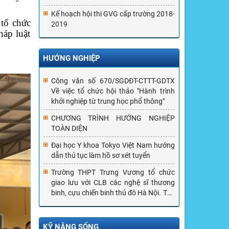
Kế hoạch hội thi GVG cấp trường 2018-
 tổ chức
2019
áp luật
HƯỚNG NGHIỆP
Công văn số 670/SGDĐT-CTTT-GDTX
Về việc tổ chức hội thảo "Hành trình
khởi nghiệp từ trung học phổ thông"
CHƯƠNG TRÌNH HƯỚNG NGHIỆP
TOÀN DIỆN
Đại học Y khoa Tokyo Việt Nam hướng
dẫn thủ tục làm hồ sơ xét tuyển
Trường THPT Trưng Vương tổ chức
giao lưu với CLB các nghệ sĩ thương
binh, cựu chiến binh thủ đô Hà Nội. Tọa
đàm kĩ năng sống cho học sinh với
GS.TS. Nguyễn Lân Dũng
KỸ NĂNG SỐNG