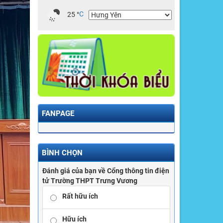
25
°
C
FANPAGE
BÌNH CHỌN
Đánh giá của bạn về Cổng thông tin điện
tử Trường THPT Trưng Vương
Rất hữu ích
Hữu ích