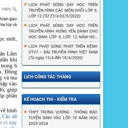
LỊCH PHÁT SÓNG DẠY HỌC TRÊN
100%
TRUYỀN HÌNH CÁC MÔN KHỐI LỚP 9,
LỚP 12 (TỪ 27/4-02/5/2020)
toàn giao
 ma túy và
LỊCH PHÁT SÓNG DẠY HỌC TRÊN
TRUYỀN HÌNH HƯNG YÊN DÀNH CHO
HỌC SINH LỚP 9, LỚP 12 NĂM HỌC
ọc sinh,
2019-2020 (Từ ngày 20/4 đến
LỊCH PHÁT SÓNG PHÁT TRÊN KÊNH
25/4/2020)
VTV7 – ĐÀI TRUYỀN HÌNH VIỆT NAM
Văn Lâm
(Từ ngày 13/4 đến 18/4/2020)
 dân khi
 trong 6
àn. Đồng
LỊCH CÔNG TÁC THÁNG
ng và ma
nhập vào
đó, giúp
góp phần
KẾ HOẠCH THI - KIỂM TRA
 về hình
THPT TRƯNG VƯƠNG - THÔNG BÁO
.
Vấn đề
TUYỂN SINH VÀO LỚP 10 NĂM HỌC
h vi này
2023-2024