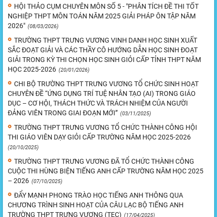
HỘI THẢO CỤM CHUYÊN MÔN SỐ 5 - "PHÂN TÍCH ĐỀ THI TỐT
NGHIỆP THPT MÔN TOÁN NĂM 2025 GIẢI PHÁP ÔN TẬP NĂM
2026"
(08/03/2026)
TRƯỜNG THPT TRƯNG VƯƠNG VINH DANH HỌC SINH XUẤT
SẮC ĐOẠT GIẢI VÀ CÁC THẦY CÔ HƯỚNG DẪN HỌC SINH ĐOẠT
GIẢI TRONG KỲ THI CHỌN HỌC SINH GIỎI CẤP TỈNH THPT NĂM
HỌC 2025-2026
(20/01/2026)
CHI BỘ TRƯỜNG THPT TRƯNG VƯƠNG TỔ CHỨC SINH HOẠT
CHUYÊN ĐỀ “ỨNG DỤNG TRÍ TUỆ NHÂN TẠO (AI) TRONG GIÁO
DỤC – CƠ HỘI, THÁCH THỨC VÀ TRÁCH NHIỆM CỦA NGƯỜI
ĐẢNG VIÊN TRONG GIAI ĐOẠN MỚI”
(03/11/2025)
TRƯỜNG THPT TRƯNG VƯƠNG TỔ CHỨC THÀNH CÔNG HỘI
THI GIÁO VIÊN DẠY GIỎI CẤP TRƯỜNG NĂM HỌC 2025-2026
(20/10/2025)
TRƯỜNG THPT TRƯNG VƯƠNG ĐÃ TỔ CHỨC THÀNH CÔNG
CUỘC THI HÙNG BIỆN TIẾNG ANH CẤP TRƯỜNG NĂM HỌC 2025
– 2026
(07/10/2025)
ĐẨY MẠNH PHONG TRÀO HỌC TIẾNG ANH THÔNG QUA
CHƯƠNG TRÌNH SINH HOẠT CỦA CÂU LẠC BỘ TIẾNG ANH
TRƯỜNG THPT TRƯNG VƯƠNG (TEC)
(17/04/2025)