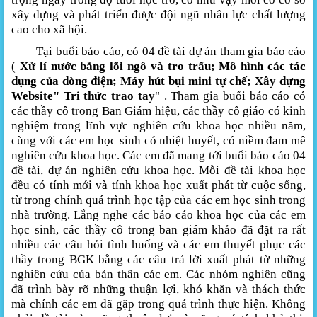
xây dựng và phát triển được đội ngũ nhân lực chất lượng
cao cho xã hội.
Tại buổi báo cáo, có 04 đề tài dự án tham gia báo cáo
(
Xử lí nước bằng lõi ngô và tro trấu; Mô hình các tác
dụng của dòng điện;
Máy
hút bụi mini tự chế; Xây dựng
Website" Tri thức trao tay
" . Tham gia buổi báo cáo có
các thầy cô trong Ban Giám hiệu, các thầy cô giáo có kinh
nghiệm trong lĩnh vực nghiên cứu khoa học nhiều năm,
cùng với các em học sinh có nhiệt huyết, có niềm đam mê
nghiên cứu khoa học. Các em đã mang tới buổi báo cáo 04
đề tài, dự án nghiên cứu khoa học. Mỗi đề tài khoa học
đều có tính mới và tính khoa học xuất phát từ cuộc sống,
từ trong chính quá trình học tập của các em học sinh trong
nhà trường. Lắng nghe các báo cáo khoa học của các em
học sinh, các thầy cô trong ban giám khảo đã đặt ra rất
nhiều các câu hỏi tình huống và các em thuyết phục các
thầy trong BGK bằng các câu trả lời xuất phát từ những
nghiên cứu của bản thân các em. Các nhóm nghiên cũng
đã trình bày rõ những thuận lợi, khó khăn và thách thức
mà chính các em đã gặp trong quá trình thực hiện. Không