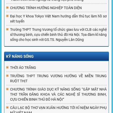
CHƯƠNG TRÌNH HƯỚNG NGHIỆP TOÀN DIỆN
Đại học Y khoa Tokyo Việt Nam hướng dẫn thủ tục làm hồ sơ
xét tuyển
Trường THPT Trưng Vương tổ chức giao lưu với CLB các nghệ
sĩ thương binh, cựu chiến binh thủ đô Hà Nội. Tọa đàm kĩ năng
sống cho học sinh với GS.TS. Nguyễn Lân Dũng
KỸ NĂNG SỐNG
THỜI ÁO TRẮNG
TRƯỜNG THPT TRƯNG VƯƠNG HƯỚNG VỀ MIỀN TRUNG
RUỘT THỊT
CHƯƠNG TRÌNH GIÁO DỤC KỸ NĂNG SỐNG “GẶP MẶT NHÀ
THƠ TRẦN ĐĂNG KHOA VÀ CÁC NGHỆ SĨ THƯƠNG BINH,
CỰU CHIẾN BINH THỦ ĐÔ HÀ NỘI”
CÂU LẠC BỘ THƠ VẠN XUÂN HƯỚNG TỚI KỈ NIỆM NGÀY PHỤ
NỮ VIỆT NAM