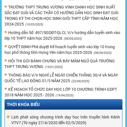
TRƯỜNG THPT TRƯNG VƯƠNG VINH DANH HỌC SINH XUẤT
SẮC ĐẠT GIẢI VÀ CÁC THẦY CÔ HƯỚNG DẪN HỌC SINH ĐẠT GIẢI
TRONG KỲ THI CHỌN HỌC SINH GIỎI THPT CẤP TỈNH NĂM HỌC
2024-2025
(10/03/2025)
Hướng dẫn Số: 497/SGDĐT-QLCL V/v hướng dẫn tuyển sinh vào
lớp 10 THPT năm học 2025-2026
(08/04/2025)
QUYẾT ĐỊNH Phê duyệt Kế hoạch tuyển sinh vào lớp 10 trung
học phổ thông tỉnh Hưng Yên năm học 2025-2026
(08/04/2025)
HỘI THI GÓI BÁNH CHƯNG VÀ BÀY MÂM NGŨ QUẢ TRƯỜNG
THPT TRƯNG VƯƠNG
(19/01/2025)
THÔNG BÁO V/V NGHỈ LỄ NGÀY CHIẾN THẮNG 30/4 VÀ NGÀY
QUỐC TẾ LAO ĐỘNG 01/5 NĂM 2025
(22/04/2025)
KẾ HOẠCH TỔ CHỨC DẠY HỌC LỚP 10 CHƯƠNG TRÌNH GDPT
2018 NĂM HỌC 2025 - 2026
(19/04/2025)
THỜI KHÓA BIỂU
Lịch phát sóng chương trình dạy học trên truyền hình Kênh
VTV7 (Từ ngày 27/4/2020 đến 02/5/2020)