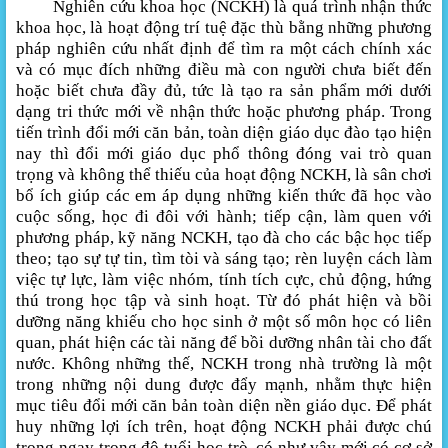
Nghiên cứu khoa học (NCKH) là quá trình nhận thức
khoa học, là hoạt động trí tuệ đặc thù bằng những phương
pháp nghiên cứu nhất định để tìm ra một cách chính xác
và có mục đích những điều mà con người chưa biết đến
hoặc biết chưa đầy đủ, tức là tạo ra sản phẩm mới dưới
dạng tri thức mới về nhận thức hoặc phương pháp. Trong
tiến trình đổi mới căn bản, toàn diện giáo dục đào tạo hiện
nay thì đổi mới giáo dục phổ thông đóng vai trò quan
trọng và không thể thiếu của hoạt động NCKH, là sân chơi
bổ ích giúp các em áp dụng những kiến thức đã học vào
cuộc sống, học đi đôi với hành; tiếp cận, làm quen với
phương pháp, kỹ năng NCKH, tạo đà cho các bậc học tiếp
theo; tạo sự tự tin, tìm tòi và sáng tạo; rèn luyện cách làm
việc tự lực, làm việc nhóm, tính tích cực, chủ động, hứng
thú trong học tập và sinh hoạt. Từ đó phát hiện và bồi
dưỡng năng khiếu cho học sinh ở một số môn học có liên
quan, phát hiện các tài năng để bồi dưỡng nhân tài cho đất
nước. Không những thế, NCKH trong nhà trường là một
trong những nội dung được đẩy mạnh, nhằm thực hiện
mục tiêu đổi mới căn bản toàn diện nền giáo dục. Để phát
huy những lợi ích trên, hoạt động NCKH phải được chú
trọng ngay trong độ tuổi học trò, có như vậy mới có cơ sở