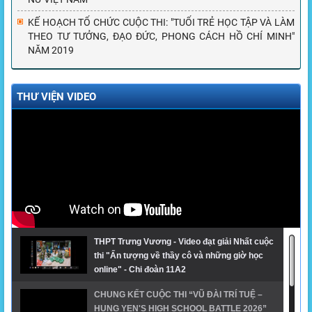
KẾ HOẠCH TỔ CHỨC CUỘC THI: "TUỔI TRẺ HỌC TẬP VÀ LÀM
THEO TƯ TƯỞNG, ĐẠO ĐỨC, PHONG CÁCH HỒ CHÍ MINH"
NĂM 2019
THƯ VIỆN VIDEO
THPT Trưng Vương - Video đạt giải Nhất cuộc
thi "Ấn tượng về thầy cô và những giờ học
online" - Chi đoàn 11A2
CHUNG KẾT CUỘC THI “VŨ ĐÀI TRÍ TUỆ –
HUNG YEN'S HIGH SCHOOL BATTLE 2026”