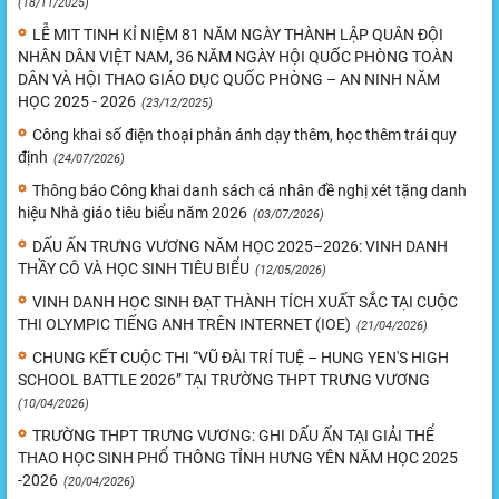
(18/11/2025)
LỄ MIT TINH KỈ NIỆM 81 NĂM NGÀY THÀNH LẬP QUÂN ĐỘI
NHÂN DÂN VIỆT NAM, 36 NĂM NGÀY HỘI QUỐC PHÒNG TOÀN
DÂN VÀ HỘI THAO GIÁO DỤC QUỐC PHÒNG – AN NINH NĂM
HỌC 2025 - 2026
(23/12/2025)
Công khai số điện thoại phản ánh dạy thêm, học thêm trái quy
định
(24/07/2026)
Thông báo Công khai danh sách cá nhân đề nghị xét tặng danh
hiệu Nhà giáo tiêu biểu năm 2026
(03/07/2026)
DẤU ẤN TRƯNG VƯƠNG NĂM HỌC 2025–2026: VINH DANH
THẦY CÔ VÀ HỌC SINH TIÊU BIỂU
(12/05/2026)
VINH DANH HỌC SINH ĐẠT THÀNH TÍCH XUẤT SẮC TẠI CUỘC
THI OLYMPIC TIẾNG ANH TRÊN INTERNET (IOE)
(21/04/2026)
CHUNG KẾT CUỘC THI “VŨ ĐÀI TRÍ TUỆ – HUNG YEN'S HIGH
SCHOOL BATTLE 2026” TẠI TRƯỜNG THPT TRƯNG VƯƠNG
(10/04/2026)
TRƯỜNG THPT TRƯNG VƯƠNG: GHI DẤU ẤN TẠI GIẢI THỂ
THAO HỌC SINH PHỔ THÔNG TỈNH HƯNG YÊN NĂM HỌC 2025
-2026
(20/04/2026)