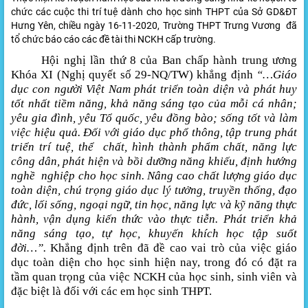
chức các cuộc thi trí tuệ dành cho học sinh THPT của Sở GD&ĐT
Hưng Yên, chiều ngày 16-11-2020, Trường THPT Trưng Vương đã
tổ chức báo cáo các đề tài thi NCKH cấp trường.
Hội nghị lần thứ 8 của Ban chấp hành trung ương
Khóa XI (Nghị quyết số 29-NQ/TW) khẳng định
“…Giáo
dục con người Việt Nam phát triển toàn diện và phát huy
tốt nhất tiềm năng, khả năng sáng tạo của mỗi cá nhân;
yêu gia đình, yêu Tổ quốc, yêu đồng bào; sống tốt và làm
việc hiệu quả. Đối với giáo dục phổ thông, tập trung phát
triển trí tuệ, thể chất, hình thành phẩm chất, năng lực
công dân, phát hiện và bồi dưỡng năng khiếu, định hướng
nghề nghiệp cho học sinh. Nâng cao chất lượng giáo dục
toàn diện, chú trọng giáo dục lý tưởng, truyền thống, đạo
đức, lối sống, ngoại ngữ, tin học, năng lực và kỹ năng thực
hành, vận dụng kiến thức vào thực tiễn. Phát triển khả
năng sáng tạo, tự học, khuyến khích học tập suốt
đời…”.
Khẳng định trên đã đề cao vai trò của việc giáo
dục toàn diện cho học sinh hiện nay, trong đó có đặt ra
tầm quan trọng của việc NCKH của học sinh, sinh viên và
đặc biệt là đối với các em học sinh THPT.