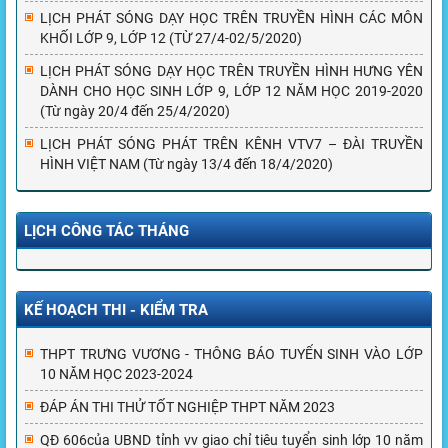
LỊCH PHÁT SÓNG DẠY HỌC TRÊN TRUYỀN HÌNH CÁC MÔN
KHỐI LỚP 9, LỚP 12 (TỪ 27/4-02/5/2020)
LỊCH PHÁT SÓNG DẠY HỌC TRÊN TRUYỀN HÌNH HƯNG YÊN
DÀNH CHO HỌC SINH LỚP 9, LỚP 12 NĂM HỌC 2019-2020
(Từ ngày 20/4 đến 25/4/2020)
LỊCH PHÁT SÓNG PHÁT TRÊN KÊNH VTV7 – ĐÀI TRUYỀN
HÌNH VIỆT NAM (Từ ngày 13/4 đến 18/4/2020)
LỊCH CÔNG TÁC THÁNG
KẾ HOẠCH THI - KIỂM TRA
THPT TRƯNG VƯƠNG - THÔNG BÁO TUYỂN SINH VÀO LỚP
10 NĂM HỌC 2023-2024
ĐÁP ÁN THI THỬ TỐT NGHIỆP THPT NĂM 2023
QĐ 606của UBND tỉnh vv giao chỉ tiêu tuyển sinh lớp 10 năm