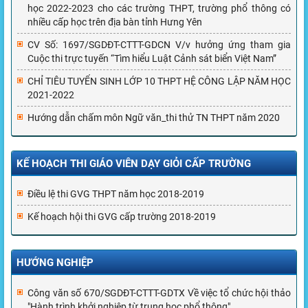
học 2022-2023 cho các trường THPT, trường phổ thông có
nhiều cấp học trên địa bàn tỉnh Hưng Yên
CV Số: 1697/SGDĐT-CTTT-GDCN V/v hưởng ứng tham gia
Cuộc thi trực tuyến “Tìm hiểu Luật Cảnh sát biển Việt Nam”
CHỈ TIÊU TUYỂN SINH LỚP 10 THPT HỆ CÔNG LẬP NĂM HỌC
2021-2022
Hướng dẫn chấm môn Ngữ văn_thi thử TN THPT năm 2020
KẾ HOẠCH THI GIÁO VIÊN DẠY GIỎI CẤP TRƯỜNG
Điều lệ thi GVG THPT năm học 2018-2019
Kế hoạch hội thi GVG cấp trường 2018-2019
HƯỚNG NGHIỆP
Công văn số 670/SGDĐT-CTTT-GDTX Về việc tổ chức hội thảo
"Hành trình khởi nghiệp từ trung học phổ thông"