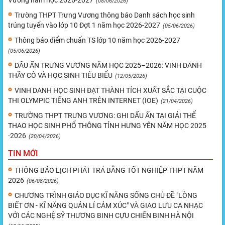
Vương năm học 2026-2027
(08/06/2026)
Trường THPT Trưng Vương thông báo Danh sách học sinh
trúng tuyển vào lớp 10 Đợt 1 năm học 2026-2027
(05/06/2026)
Thông báo điểm chuẩn TS lớp 10 năm học 2026-2027
(05/06/2026)
DẤU ẤN TRƯNG VƯƠNG NĂM HỌC 2025–2026: VINH DANH
THẦY CÔ VÀ HỌC SINH TIÊU BIỂU
(12/05/2026)
VINH DANH HỌC SINH ĐẠT THÀNH TÍCH XUẤT SẮC TẠI CUỘC
THI OLYMPIC TIẾNG ANH TRÊN INTERNET (IOE)
(21/04/2026)
TRƯỜNG THPT TRƯNG VƯƠNG: GHI DẤU ẤN TẠI GIẢI THỂ
THAO HỌC SINH PHỔ THÔNG TỈNH HƯNG YÊN NĂM HỌC 2025
-2026
(20/04/2026)
TIN MỚI
THÔNG BÁO LỊCH PHÁT TRẢ BẰNG TỐT NGHIỆP THPT NĂM
2026
(06/08/2026)
CHƯƠNG TRÌNH GIÁO DỤC KĨ NĂNG SỐNG CHỦ ĐỀ "LÒNG
BIẾT ƠN - KĨ NĂNG QUẢN LÍ CẢM XÚC" VÀ GIAO LƯU CA NHẠC
VỚI CÁC NGHỆ SỸ THƯƠNG BINH CỰU CHIẾN BINH HÀ NỘI