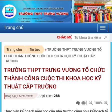
Toggl
navig
CHÀO MỪNG BẠN ĐẾN VỚI CỔNG THÔNG TIN Đ
Trang chủ
Tin tức
TRƯỜNG THPT TRƯNG VƯƠNG TỔ
CHỨC THÀNH CÔNG CUỘC THI KHOA HỌC KỸ THUẬT CẤP
TRƯỜNG
TRƯỜNG THPT TRƯNG VƯƠNG TỔ CHỨC
THÀNH CÔNG CUỘC THI KHOA HỌC KỸ
THUẬT CẤP TRƯỜNG
Lượt xem:
288
Đăng ngày 17/11/2020
100%
Thực hiện kế hoạch năm học của nhà trường cũng như kế hoạch tổ