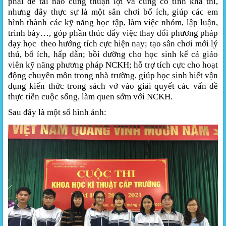
phải đề tài nào cũng thuận lợi và cũng có tính khả thi,
nhưng đây thực sự là một sân chơi bổ ích, giúp các em
hình thành các k
ỹ năng học tập, làm việc nhóm, lập luận,
trình bày…, góp phần thúc đẩy việc thay đổi phương pháp
dạy học theo hướng tích cực hiện nay; tạo sân chơi mới lý
thú, bổ ích, hấp dẫn; bồi dưỡng cho học sinh kể cả giáo
viên kỹ năng phương pháp NCKH; hỗ trợ tích cực cho hoạt
động chuyên môn trong nhà trường, giúp học sinh biết vận
dụng kiến thức trong sách vở vào giải quyết các vấn đề
thực tiễn cuộc sống, làm quen sớm với NCKH.
Sau đây là một số hình ảnh: