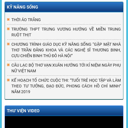
KỸ NĂNG SỐNG
THỜI ÁO TRẮNG
TRƯỜNG THPT TRƯNG VƯƠNG HƯỚNG VỀ MIỀN TRUNG
RUỘT THỊT
CHƯƠNG TRÌNH GIÁO DỤC KỸ NĂNG SỐNG “GẶP MẶT NHÀ
THƠ TRẦN ĐĂNG KHOA VÀ CÁC NGHỆ SĨ THƯƠNG BINH,
CỰU CHIẾN BINH THỦ ĐÔ HÀ NỘI”
CÂU LẠC BỘ THƠ VẠN XUÂN HƯỚNG TỚI KỈ NIỆM NGÀY PHỤ
NỮ VIỆT NAM
KẾ HOẠCH TỔ CHỨC CUỘC THI: "TUỔI TRẺ HỌC TẬP VÀ LÀM
THEO TƯ TƯỞNG, ĐẠO ĐỨC, PHONG CÁCH HỒ CHÍ MINH"
NĂM 2019
THƯ VIỆN VIDEO