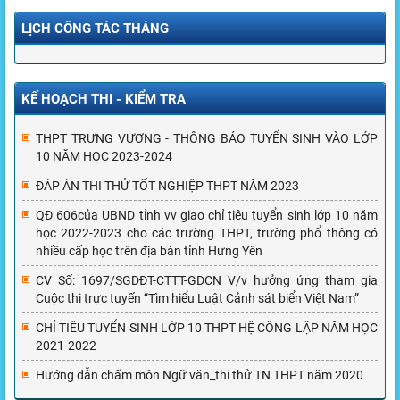
LỊCH CÔNG TÁC THÁNG
KẾ HOẠCH THI - KIỂM TRA
THPT TRƯNG VƯƠNG - THÔNG BÁO TUYỂN SINH VÀO LỚP
10 NĂM HỌC 2023-2024
ĐÁP ÁN THI THỬ TỐT NGHIỆP THPT NĂM 2023
QĐ 606của UBND tỉnh vv giao chỉ tiêu tuyển sinh lớp 10 năm
học 2022-2023 cho các trường THPT, trường phổ thông có
nhiều cấp học trên địa bàn tỉnh Hưng Yên
CV Số: 1697/SGDĐT-CTTT-GDCN V/v hưởng ứng tham gia
Cuộc thi trực tuyến “Tìm hiểu Luật Cảnh sát biển Việt Nam”
CHỈ TIÊU TUYỂN SINH LỚP 10 THPT HỆ CÔNG LẬP NĂM HỌC
2021-2022
Hướng dẫn chấm môn Ngữ văn_thi thử TN THPT năm 2020