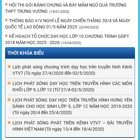
HỘI THI GÓI BÁNH CHƯNG VÀ BÀY MÂM NGŨ QUẢ TRƯỜNG
THPT TRƯNG VƯƠNG
(19/01/2025)
THÔNG BÁO V/V NGHỈ LỄ NGÀY CHIẾN THẮNG 30/4 VÀ NGÀY
QUỐC TẾ LAO ĐỘNG 01/5 NĂM 2025
(22/04/2025)
KẾ HOẠCH TỔ CHỨC DẠY HỌC LỚP 10 CHƯƠNG TRÌNH GDPT
2018 NĂM HỌC 2025 - 2026
(19/04/2025)
THỜI KHÓA BIỂU
Lịch phát sóng chương trình dạy học trên truyền hình Kênh
VTV7 (Từ ngày 27/4/2020 đến 02/5/2020)
LỊCH PHÁT SÓNG DẠY HỌC TRÊN TRUYỀN HÌNH CÁC MÔN
KHỐI LỚP 9, LỚP 12 (TỪ 27/4-02/5/2020)
LỊCH PHÁT SÓNG DẠY HỌC TRÊN TRUYỀN HÌNH HƯNG YÊN
DÀNH CHO HỌC SINH LỚP 9, LỚP 12 NĂM HỌC 2019-2020
(Từ ngày 20/4 đến 25/4/2020)
LỊCH PHÁT SÓNG PHÁT TRÊN KÊNH VTV7 – ĐÀI TRUYỀN
HÌNH VIỆT NAM (Từ ngày 13/4 đến 18/4/2020)