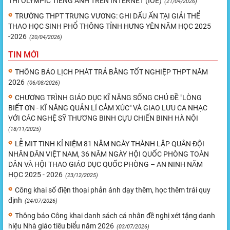
THI OLYMPIC TIẾNG ANH TRÊN INTERNET (IOE)
(21/04/2026)
TRƯỜNG THPT TRƯNG VƯƠNG: GHI DẤU ẤN TẠI GIẢI THỂ
THAO HỌC SINH PHỔ THÔNG TỈNH HƯNG YÊN NĂM HỌC 2025
-2026
(20/04/2026)
TIN MỚI
THÔNG BÁO LỊCH PHÁT TRẢ BẰNG TỐT NGHIỆP THPT NĂM
2026
(06/08/2026)
CHƯƠNG TRÌNH GIÁO DỤC KĨ NĂNG SỐNG CHỦ ĐỀ "LÒNG
BIẾT ƠN - KĨ NĂNG QUẢN LÍ CẢM XÚC" VÀ GIAO LƯU CA NHẠC
VỚI CÁC NGHỆ SỸ THƯƠNG BINH CỰU CHIẾN BINH HÀ NỘI
(18/11/2025)
LỄ MIT TINH KỈ NIỆM 81 NĂM NGÀY THÀNH LẬP QUÂN ĐỘI
NHÂN DÂN VIỆT NAM, 36 NĂM NGÀY HỘI QUỐC PHÒNG TOÀN
DÂN VÀ HỘI THAO GIÁO DỤC QUỐC PHÒNG – AN NINH NĂM
HỌC 2025 - 2026
(23/12/2025)
Công khai số điện thoại phản ánh dạy thêm, học thêm trái quy
định
(24/07/2026)
Thông báo Công khai danh sách cá nhân đề nghị xét tặng danh
hiệu Nhà giáo tiêu biểu năm 2026
(03/07/2026)