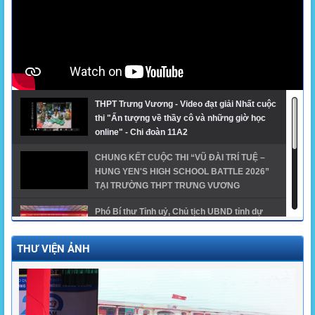
THPT Trưng Vương - Video đạt giải Nhất cuộc
thi "Ấn tượng về thầy cô và những giờ học
online" - Chi đoàn 11A2
CHUNG KẾT CUỘC THI “VŨ ĐÀI TRÍ TUỆ –
HUNG YEN'S HIGH SCHOOL BATTLE 2026”
TẠI TRƯỜNG THPT TRƯNG VƯƠNG
Phó Bí thư Tỉnh uỷ, Chủ tịch UBND tỉnh dự
khai giảng năm học mới tại trường THPT
Trưng Vương
THƯ VIỆN ẢNH
GĐTH ngành Giáo dục tỉnh Hưng Yên năm
2024 - THPT Trưng Vương