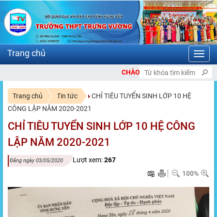
Toggl
navig
CHÀO MỪNG BẠN ĐẾN VỚI CỔNG THÔNG T
Trang chủ
Tin tức
CHỈ TIÊU TUYỂN SINH LỚP 10 HỆ
CÔNG LẬP NĂM 2020-2021
CHỈ TIÊU TUYỂN SINH LỚP 10 HỆ CÔNG
LẬP NĂM 2020-2021
Lượt xem:
267
Đăng ngày 03/05/2020
100%