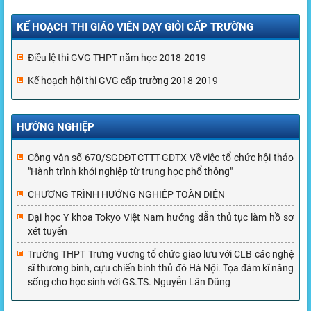
KẾ HOẠCH THI GIÁO VIÊN DẠY GIỎI CẤP TRƯỜNG
Điều lệ thi GVG THPT năm học 2018-2019
Kế hoạch hội thi GVG cấp trường 2018-2019
HƯỚNG NGHIỆP
Công văn số 670/SGDĐT-CTTT-GDTX Về việc tổ chức hội thảo
"Hành trình khởi nghiệp từ trung học phổ thông"
CHƯƠNG TRÌNH HƯỚNG NGHIỆP TOÀN DIỆN
Đại học Y khoa Tokyo Việt Nam hướng dẫn thủ tục làm hồ sơ
xét tuyển
Trường THPT Trưng Vương tổ chức giao lưu với CLB các nghệ
sĩ thương binh, cựu chiến binh thủ đô Hà Nội. Tọa đàm kĩ năng
sống cho học sinh với GS.TS. Nguyễn Lân Dũng