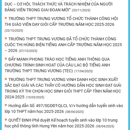
DỤC – CƠ HỘI, THÁCH THỨC VÀ TRÁCH NHIỆM CỦA NGƯỜI
ĐẢNG VIÊN TRONG GIAI ĐOẠN MỚI”
(03/11/2025)
TRƯỜNG THPT TRƯNG VƯƠNG TỔ CHỨC THÀNH CÔNG HỘI
THI GIÁO VIÊN DẠY GIỎI CẤP TRƯỜNG NĂM HỌC 2025-2026
(20/10/2025)
TRƯỜNG THPT TRƯNG VƯƠNG ĐÃ TỔ CHỨC THÀNH CÔNG
CUỘC THI HÙNG BIỆN TIẾNG ANH CẤP TRƯỜNG NĂM HỌC 2025
– 2026
(07/10/2025)
ĐẨY MẠNH PHONG TRÀO HỌC TIẾNG ANH THÔNG QUA
CHƯƠNG TRÌNH SINH HOẠT CỦA CÂU LẠC BỘ TIẾNG ANH
TRƯỜNG THPT TRƯNG VƯƠNG (TEC)
(17/04/2025)
TRƯỜNG THPT TRƯNG VƯƠNG VINH DANH HỌC SINH XUẤT
SẮC ĐẠT GIẢI VÀ CÁC THẦY CÔ HƯỚNG DẪN HỌC SINH ĐẠT GIẢI
TRONG KỲ THI CHỌN HỌC SINH GIỎI THPT CẤP TỈNH NĂM HỌC
2024-2025
(10/03/2025)
Hướng dẫn Số: 497/SGDĐT-QLCL V/v hướng dẫn tuyển sinh vào
lớp 10 THPT năm học 2025-2026
(08/04/2025)
QUYẾT ĐỊNH Phê duyệt Kế hoạch tuyển sinh vào lớp 10 trung
học phổ thông tỉnh Hưng Yên năm học 2025-2026
(08/04/2025)