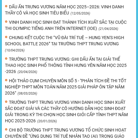
DẤU ẤN TRƯNG VƯƠNG NĂM HỌC 2025–2026: VINH DANH
THẦY CÔ VÀ HỌC SINH TIÊU BIỂU
(12/05/2026)
VINH DANH HỌC SINH ĐẠT THÀNH TÍCH XUẤT SẮC TẠI CUỘC
THI OLYMPIC TIẾNG ANH TRÊN INTERNET (IOE)
(21/04/2026)
CHUNG KẾT CUỘC THI “VŨ ĐÀI TRÍ TUỆ – HUNG YEN'S HIGH
SCHOOL BATTLE 2026” TẠI TRƯỜNG THPT TRƯNG VƯƠNG
(10/04/2026)
TRƯỜNG THPT TRƯNG VƯƠNG: GHI DẤU ẤN TẠI GIẢI THỂ
THAO HỌC SINH PHỔ THÔNG TỈNH HƯNG YÊN NĂM HỌC 2025
-2026
(20/04/2026)
HỘI THẢO CỤM CHUYÊN MÔN SỐ 5 - "PHÂN TÍCH ĐỀ THI TỐT
NGHIỆP THPT MÔN TOÁN NĂM 2025 GIẢI PHÁP ÔN TẬP NĂM
2026"
(08/03/2026)
TRƯỜNG THPT TRƯNG VƯƠNG VINH DANH HỌC SINH XUẤT
SẮC ĐOẠT GIẢI VÀ CÁC THẦY CÔ HƯỚNG DẪN HỌC SINH ĐOẠT
GIẢI TRONG KỲ THI CHỌN HỌC SINH GIỎI CẤP TỈNH THPT NĂM
HỌC 2025-2026
(20/01/2026)
CHI BỘ TRƯỜNG THPT TRƯNG VƯƠNG TỔ CHỨC SINH HOẠT
CHUYÊN ĐỀ “ỨNG DỤNG TRÍ TUỆ NHÂN TẠO (AI) TRONG GIÁO