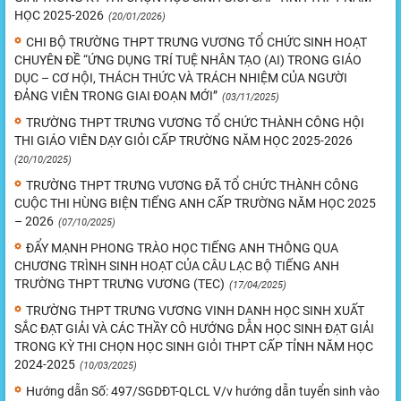
HỌC 2025-2026
(20/01/2026)
CHI BỘ TRƯỜNG THPT TRƯNG VƯƠNG TỔ CHỨC SINH HOẠT
CHUYÊN ĐỀ “ỨNG DỤNG TRÍ TUỆ NHÂN TẠO (AI) TRONG GIÁO
DỤC – CƠ HỘI, THÁCH THỨC VÀ TRÁCH NHIỆM CỦA NGƯỜI
ĐẢNG VIÊN TRONG GIAI ĐOẠN MỚI”
(03/11/2025)
TRƯỜNG THPT TRƯNG VƯƠNG TỔ CHỨC THÀNH CÔNG HỘI
THI GIÁO VIÊN DẠY GIỎI CẤP TRƯỜNG NĂM HỌC 2025-2026
(20/10/2025)
TRƯỜNG THPT TRƯNG VƯƠNG ĐÃ TỔ CHỨC THÀNH CÔNG
CUỘC THI HÙNG BIỆN TIẾNG ANH CẤP TRƯỜNG NĂM HỌC 2025
– 2026
(07/10/2025)
ĐẨY MẠNH PHONG TRÀO HỌC TIẾNG ANH THÔNG QUA
CHƯƠNG TRÌNH SINH HOẠT CỦA CÂU LẠC BỘ TIẾNG ANH
TRƯỜNG THPT TRƯNG VƯƠNG (TEC)
(17/04/2025)
TRƯỜNG THPT TRƯNG VƯƠNG VINH DANH HỌC SINH XUẤT
SẮC ĐẠT GIẢI VÀ CÁC THẦY CÔ HƯỚNG DẪN HỌC SINH ĐẠT GIẢI
TRONG KỲ THI CHỌN HỌC SINH GIỎI THPT CẤP TỈNH NĂM HỌC
2024-2025
(10/03/2025)
Hướng dẫn Số: 497/SGDĐT-QLCL V/v hướng dẫn tuyển sinh vào