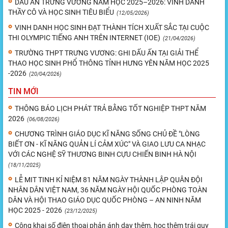
DẤU ẤN TRƯNG VƯƠNG NĂM HỌC 2025–2026: VINH DANH
THẦY CÔ VÀ HỌC SINH TIÊU BIỂU
(12/05/2026)
VINH DANH HỌC SINH ĐẠT THÀNH TÍCH XUẤT SẮC TẠI CUỘC
THI OLYMPIC TIẾNG ANH TRÊN INTERNET (IOE)
(21/04/2026)
TRƯỜNG THPT TRƯNG VƯƠNG: GHI DẤU ẤN TẠI GIẢI THỂ
THAO HỌC SINH PHỔ THÔNG TỈNH HƯNG YÊN NĂM HỌC 2025
-2026
(20/04/2026)
TIN MỚI
THÔNG BÁO LỊCH PHÁT TRẢ BẰNG TỐT NGHIỆP THPT NĂM
2026
(06/08/2026)
CHƯƠNG TRÌNH GIÁO DỤC KĨ NĂNG SỐNG CHỦ ĐỀ "LÒNG
BIẾT ƠN - KĨ NĂNG QUẢN LÍ CẢM XÚC" VÀ GIAO LƯU CA NHẠC
VỚI CÁC NGHỆ SỸ THƯƠNG BINH CỰU CHIẾN BINH HÀ NỘI
(18/11/2025)
LỄ MIT TINH KỈ NIỆM 81 NĂM NGÀY THÀNH LẬP QUÂN ĐỘI
NHÂN DÂN VIỆT NAM, 36 NĂM NGÀY HỘI QUỐC PHÒNG TOÀN
DÂN VÀ HỘI THAO GIÁO DỤC QUỐC PHÒNG – AN NINH NĂM
HỌC 2025 - 2026
(23/12/2025)
Công khai số điện thoại phản ánh dạy thêm, học thêm trái quy