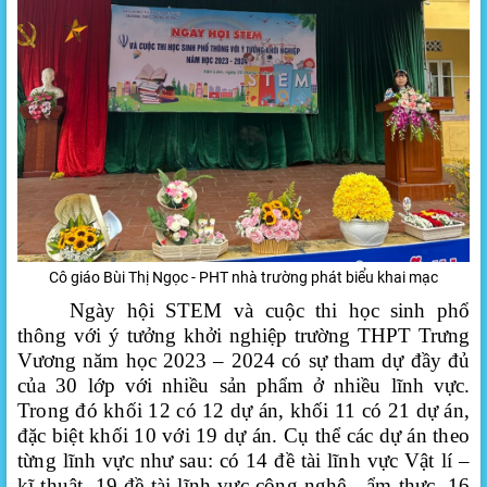
Cô giáo Bùi Thị Ngọc - PHT nhà trường phát biểu khai mạc
Ngày hội STEM và cuộc thi học sinh phổ
thông với ý tưởng khởi nghiệp
trường THPT Trưng
Vương
năm học 2023 – 2024
có sự tham dự đầy đủ
của 30 lớp với nhiều sản phẩm ở nhiều lĩnh vực.
Trong đó khối 12 có 12 dự án, khối 11 có 21 dự án,
đặc biệt khối 10 với 19 dự án. Cụ thể các dự án theo
từng lĩnh vực như sau: có 14 đề tài lĩnh vực Vật lí –
kĩ thuật, 19 đề tài lĩnh vực công nghệ - ẩm thực, 16