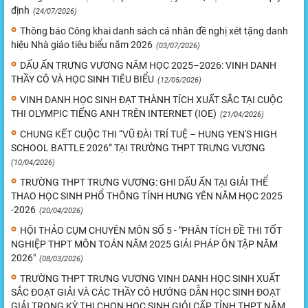
định
(24/07/2026)
Thông báo Công khai danh sách cá nhân đề nghị xét tặng danh
hiệu Nhà giáo tiêu biểu năm 2026
(03/07/2026)
DẤU ẤN TRƯNG VƯƠNG NĂM HỌC 2025–2026: VINH DANH
THẦY CÔ VÀ HỌC SINH TIÊU BIỂU
(12/05/2026)
VINH DANH HỌC SINH ĐẠT THÀNH TÍCH XUẤT SẮC TẠI CUỘC
THI OLYMPIC TIẾNG ANH TRÊN INTERNET (IOE)
(21/04/2026)
CHUNG KẾT CUỘC THI “VŨ ĐÀI TRÍ TUỆ – HUNG YEN'S HIGH
SCHOOL BATTLE 2026” TẠI TRƯỜNG THPT TRƯNG VƯƠNG
(10/04/2026)
TRƯỜNG THPT TRƯNG VƯƠNG: GHI DẤU ẤN TẠI GIẢI THỂ
THAO HỌC SINH PHỔ THÔNG TỈNH HƯNG YÊN NĂM HỌC 2025
-2026
(20/04/2026)
HỘI THẢO CỤM CHUYÊN MÔN SỐ 5 - "PHÂN TÍCH ĐỀ THI TỐT
NGHIỆP THPT MÔN TOÁN NĂM 2025 GIẢI PHÁP ÔN TẬP NĂM
2026"
(08/03/2026)
TRƯỜNG THPT TRƯNG VƯƠNG VINH DANH HỌC SINH XUẤT
SẮC ĐOẠT GIẢI VÀ CÁC THẦY CÔ HƯỚNG DẪN HỌC SINH ĐOẠT
GIẢI TRONG KỲ THI CHỌN HỌC SINH GIỎI CẤP TỈNH THPT NĂM