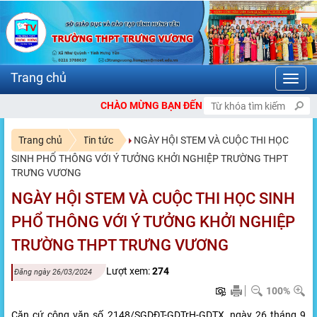
Toggl
navig
ẠN ĐẾN VỚI CỔNG THÔNG TIN ĐIỆN TỬ TRƯỜNG THPT TRƯNG VƯƠN
Trang chủ
Tin tức
NGÀY HỘI STEM VÀ CUỘC THI HỌC
SINH PHỔ THÔNG VỚI Ý TƯỞNG KHỞI NGHIỆP TRƯỜNG THPT
TRƯNG VƯƠNG
NGÀY HỘI STEM VÀ CUỘC THI HỌC SINH
PHỔ THÔNG VỚI Ý TƯỞNG KHỞI NGHIỆP
TRƯỜNG THPT TRƯNG VƯƠNG
Lượt xem:
274
Đăng ngày 26/03/2024
100%
Căn cứ công văn số 2148/SGDĐT-GDTrH-GDTX, ngày 26 tháng 9