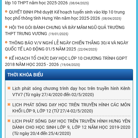
lớp 10 THPT năm học 2025-2026
(08/04/2025)
QUYẾT ĐỊNH Phê duyệt Kế hoạch tuyển sinh vào lớp 10 trung
học phổ thông tỉnh Hưng Yên năm học 2025-2026
(08/04/2025)
HỘI THI GÓI BÁNH CHƯNG VÀ BÀY MÂM NGŨ QUẢ TRƯỜNG
THPT TRƯNG VƯƠNG
(19/01/2025)
THÔNG BÁO V/V NGHỈ LỄ NGÀY CHIẾN THẮNG 30/4 VÀ NGÀY
QUỐC TẾ LAO ĐỘNG 01/5 NĂM 2025
(22/04/2025)
KẾ HOẠCH TỔ CHỨC DẠY HỌC LỚP 10 CHƯƠNG TRÌNH GDPT
2018 NĂM HỌC 2025 - 2026
(19/04/2025)
THỜI KHÓA BIỂU
Lịch phát sóng chương trình dạy học trên truyền hình Kênh
VTV7 (Từ ngày 27/4/2020 đến 02/5/2020)
LỊCH PHÁT SÓNG DẠY HỌC TRÊN TRUYỀN HÌNH CÁC MÔN
KHỐI LỚP 9, LỚP 12 (TỪ 27/4-02/5/2020)
LỊCH PHÁT SÓNG DẠY HỌC TRÊN TRUYỀN HÌNH HƯNG YÊN
DÀNH CHO HỌC SINH LỚP 9, LỚP 12 NĂM HỌC 2019-2020
(Từ ngày 20/4 đến 25/4/2020)