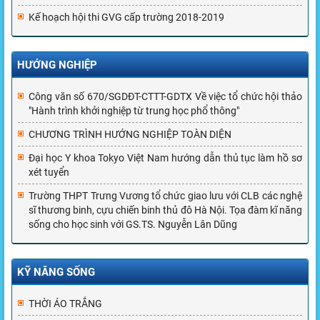
Kế hoạch hội thi GVG cấp trường 2018-2019
HƯỚNG NGHIỆP
Công văn số 670/SGDĐT-CTTT-GDTX Về việc tổ chức hội thảo
"Hành trình khởi nghiệp từ trung học phổ thông"
CHƯƠNG TRÌNH HƯỚNG NGHIỆP TOÀN DIỆN
Đại học Y khoa Tokyo Việt Nam hướng dẫn thủ tục làm hồ sơ
xét tuyển
Trường THPT Trưng Vương tổ chức giao lưu với CLB các nghệ
sĩ thương binh, cựu chiến binh thủ đô Hà Nội. Tọa đàm kĩ năng
sống cho học sinh với GS.TS. Nguyễn Lân Dũng
KỸ NĂNG SỐNG
THỜI ÁO TRẮNG