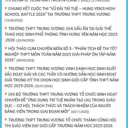
(21/04/2026)
CHUNG KẾT CUỘC THI “VŨ ĐÀI TRÍ TUỆ – HUNG YEN'S HIGH
SCHOOL BATTLE 2026” TẠI TRƯỜNG THPT TRƯNG VƯƠNG
(10/04/2026)
TRƯỜNG THPT TRƯNG VƯƠNG: GHI DẤU ẤN TẠI GIẢI THỂ
THAO HỌC SINH PHỔ THÔNG TỈNH HƯNG YÊN NĂM HỌC 2025
-2026
(20/04/2026)
HỘI THẢO CỤM CHUYÊN MÔN SỐ 5 - "PHÂN TÍCH ĐỀ THI TỐT
NGHIỆP THPT MÔN TOÁN NĂM 2025 GIẢI PHÁP ÔN TẬP NĂM
2026"
(08/03/2026)
TRƯỜNG THPT TRƯNG VƯƠNG VINH DANH HỌC SINH XUẤT
SẮC ĐOẠT GIẢI VÀ CÁC THẦY CÔ HƯỚNG DẪN HỌC SINH ĐOẠT
GIẢI TRONG KỲ THI CHỌN HỌC SINH GIỎI CẤP TỈNH THPT NĂM
HỌC 2025-2026
(20/01/2026)
CHI BỘ TRƯỜNG THPT TRƯNG VƯƠNG TỔ CHỨC SINH HOẠT
CHUYÊN ĐỀ “ỨNG DỤNG TRÍ TUỆ NHÂN TẠO (AI) TRONG GIÁO
DỤC – CƠ HỘI, THÁCH THỨC VÀ TRÁCH NHIỆM CỦA NGƯỜI
ĐẢNG VIÊN TRONG GIAI ĐOẠN MỚI”
(03/11/2025)
TRƯỜNG THPT TRƯNG VƯƠNG TỔ CHỨC THÀNH CÔNG HỘI
THI GIÁO VIÊN DẠY GIỎI CẤP TRƯỜNG NĂM HỌC 2025-2026