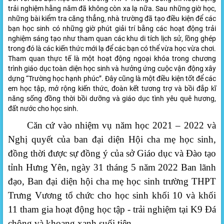
trải nghiệm hằng năm đã không còn xa lạ nữa. Sau những giờ học,
những bài kiểm tra căng thẳng, nhà trường đã tạo điều kiện để các
bạn học sinh có những giờ phút giải trí bằng các hoạt động trải
nghiệm sáng tạo như tham quan các khu di tích lịch sử, lồng ghép
trong đó là các kiến thức mới lạ để các bạn có thể vừa học vừa chơi.
Tham quan thực tế là một hoạt động ngoại khóa trong chương
trình giáo dục toàn diện học sinh và hưởng ứng cuộc vận động xây
dựng “Trường học hạnh phúc”. Đây cũng là một điều kiện tốt để các
em học tập, mở rộng kiến thức, đoàn kết tương trợ và bồi đắp kĩ
năng sống đồng thời bồi dưỡng và giáo dục tình yêu quê hương,
đất nước cho học sinh.
Căn cứ vào nhiệm vụ năm học 2021 – 2022 và
Nghị quyết của ban đại diện Hội cha mẹ học sinh,
đồng thời được sự đồng ý của sở Giáo dục và Đào tạo
tỉnh Hưng Yên,
ngày 31 tháng 5 năm 2022
Ban lãnh
đạo, Ban đại diện hội cha mẹ học sinh trường THPT
Trưng Vương tổ chức cho học sinh khối 10 và khối
11 tham gia hoạt động học tập - trải nghiệm tại K9 Đá
chông và khoang xanh suối tiên.