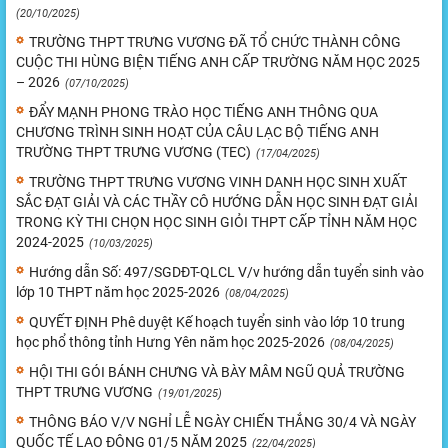
(20/10/2025)
TRƯỜNG THPT TRƯNG VƯƠNG ĐÃ TỔ CHỨC THÀNH CÔNG
CUỘC THI HÙNG BIỆN TIẾNG ANH CẤP TRƯỜNG NĂM HỌC 2025
– 2026
(07/10/2025)
ĐẨY MẠNH PHONG TRÀO HỌC TIẾNG ANH THÔNG QUA
CHƯƠNG TRÌNH SINH HOẠT CỦA CÂU LẠC BỘ TIẾNG ANH
TRƯỜNG THPT TRƯNG VƯƠNG (TEC)
(17/04/2025)
TRƯỜNG THPT TRƯNG VƯƠNG VINH DANH HỌC SINH XUẤT
SẮC ĐẠT GIẢI VÀ CÁC THẦY CÔ HƯỚNG DẪN HỌC SINH ĐẠT GIẢI
TRONG KỲ THI CHỌN HỌC SINH GIỎI THPT CẤP TỈNH NĂM HỌC
2024-2025
(10/03/2025)
Hướng dẫn Số: 497/SGDĐT-QLCL V/v hướng dẫn tuyển sinh vào
lớp 10 THPT năm học 2025-2026
(08/04/2025)
QUYẾT ĐỊNH Phê duyệt Kế hoạch tuyển sinh vào lớp 10 trung
học phổ thông tỉnh Hưng Yên năm học 2025-2026
(08/04/2025)
HỘI THI GÓI BÁNH CHƯNG VÀ BÀY MÂM NGŨ QUẢ TRƯỜNG
THPT TRƯNG VƯƠNG
(19/01/2025)
THÔNG BÁO V/V NGHỈ LỄ NGÀY CHIẾN THẮNG 30/4 VÀ NGÀY
QUỐC TẾ LAO ĐỘNG 01/5 NĂM 2025
(22/04/2025)