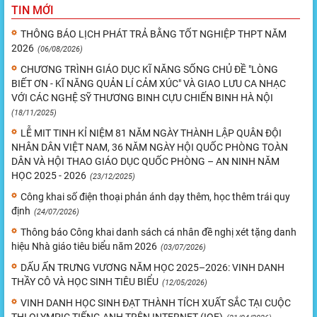
TIN MỚI
THÔNG BÁO LỊCH PHÁT TRẢ BẰNG TỐT NGHIỆP THPT NĂM
2026
(06/08/2026)
CHƯƠNG TRÌNH GIÁO DỤC KĨ NĂNG SỐNG CHỦ ĐỀ "LÒNG
BIẾT ƠN - KĨ NĂNG QUẢN LÍ CẢM XÚC" VÀ GIAO LƯU CA NHẠC
VỚI CÁC NGHỆ SỸ THƯƠNG BINH CỰU CHIẾN BINH HÀ NỘI
(18/11/2025)
LỄ MIT TINH KỈ NIỆM 81 NĂM NGÀY THÀNH LẬP QUÂN ĐỘI
NHÂN DÂN VIỆT NAM, 36 NĂM NGÀY HỘI QUỐC PHÒNG TOÀN
DÂN VÀ HỘI THAO GIÁO DỤC QUỐC PHÒNG – AN NINH NĂM
HỌC 2025 - 2026
(23/12/2025)
Công khai số điện thoại phản ánh dạy thêm, học thêm trái quy
định
(24/07/2026)
Thông báo Công khai danh sách cá nhân đề nghị xét tặng danh
hiệu Nhà giáo tiêu biểu năm 2026
(03/07/2026)
DẤU ẤN TRƯNG VƯƠNG NĂM HỌC 2025–2026: VINH DANH
THẦY CÔ VÀ HỌC SINH TIÊU BIỂU
(12/05/2026)
VINH DANH HỌC SINH ĐẠT THÀNH TÍCH XUẤT SẮC TẠI CUỘC
THI OLYMPIC TIẾNG ANH TRÊN INTERNET (IOE)