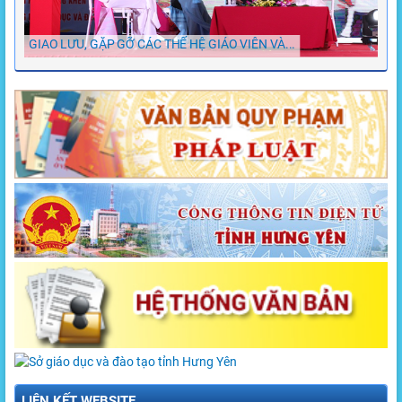
GIAO LƯU, GẶP GỠ CÁC THẾ HỆ GIÁO VIÊN VÀ...
Chù
LIÊN KẾT WEBSITE