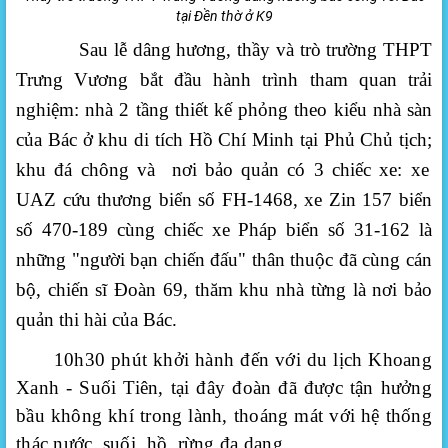
tại Đền thờ ở K9
Sau lễ dâng hương, thầy và trò
trường THPT
Trưng Vương
bắt đầu hành trình
tham quan trải
nghiệm
:
nhà 2 tầng thiết kế phỏng theo kiểu nhà sàn
của Bác ở khu di tích Hồ Chí Minh tại Phủ Chủ tịch
;
khu đá chông và nơi bảo quản có 3 chiếc xe: xe
UAZ cứu thương biển số FH-1468, xe Zin 157 biển
số 470-189 cùng chiếc xe Pháp biển số 31-162 là
những "người bạn chiến đấu" thân thuộc đã cùng cán
bộ, chiến sĩ Đoàn
69,
thăm khu nhà từng là nơi bảo
quản thi hài của Bác.
10h30 phút khởi hành đến với du lịch Khoang
Xanh - Suối Tiên, tại đây đoàn đã được tận hưởng
bầu không khí trong lành, thoáng mát với hệ thống
thác nước, suối, hồ, rừng đa dạng,…