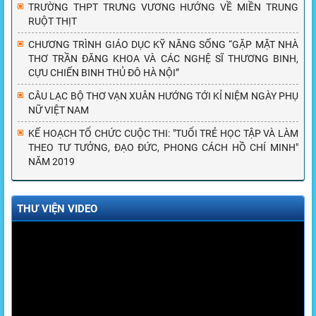
TRƯỜNG THPT TRƯNG VƯƠNG HƯỚNG VỀ MIỀN TRUNG
RUỘT THỊT
CHƯƠNG TRÌNH GIÁO DỤC KỸ NĂNG SỐNG “GẶP MẶT NHÀ
THƠ TRẦN ĐĂNG KHOA VÀ CÁC NGHỆ SĨ THƯƠNG BINH,
CỰU CHIẾN BINH THỦ ĐÔ HÀ NỘI”
CÂU LẠC BỘ THƠ VẠN XUÂN HƯỚNG TỚI KỈ NIỆM NGÀY PHỤ
NỮ VIỆT NAM
KẾ HOẠCH TỔ CHỨC CUỘC THI: "TUỔI TRẺ HỌC TẬP VÀ LÀM
THEO TƯ TƯỞNG, ĐẠO ĐỨC, PHONG CÁCH HỒ CHÍ MINH"
NĂM 2019
THƯ VIỆN VIDEO