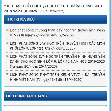
KẾ HOẠCH TỔ CHỨC DẠY HỌC LỚP 10 CHƯƠNG TRÌNH GDPT
2018 NĂM HỌC 2025 - 2026
(19/04/2025)
THỜI KHÓA BIỂU
Lịch phát sóng chương trình dạy học trên truyền hình Kênh
VTV7 (Từ ngày 27/4/2020 đến 02/5/2020)
LỊCH PHÁT SÓNG DẠY HỌC TRÊN TRUYỀN HÌNH CÁC MÔN
KHỐI LỚP 9, LỚP 12 (TỪ 27/4-02/5/2020)
LỊCH PHÁT SÓNG DẠY HỌC TRÊN TRUYỀN HÌNH HƯNG YÊN
DÀNH CHO HỌC SINH LỚP 9, LỚP 12 NĂM HỌC 2019-2020
(Từ ngày 20/4 đến 25/4/2020)
LỊCH PHÁT SÓNG PHÁT TRÊN KÊNH VTV7 – ĐÀI TRUYỀN
HÌNH VIỆT NAM (Từ ngày 13/4 đến 18/4/2020)
LỊCH CÔNG TÁC THÁNG