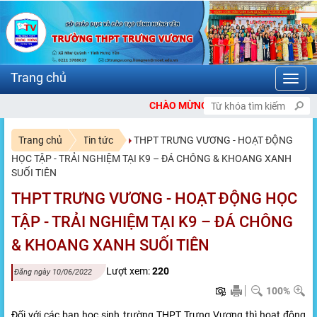
Toggl
navig
CHÀO MỪNG BẠN ĐẾN VỚI CỔNG THÔNG TIN ĐIỆN T
Trang chủ
Tin tức
THPT TRƯNG VƯƠNG - HOẠT ĐỘNG
HỌC TẬP - TRẢI NGHIỆM TẠI K9 – ĐÁ CHÔNG & KHOANG XANH
SUỐI TIÊN
THPT TRƯNG VƯƠNG - HOẠT ĐỘNG HỌC
TẬP - TRẢI NGHIỆM TẠI K9 – ĐÁ CHÔNG
& KHOANG XANH SUỐI TIÊN
Lượt xem:
220
Đăng ngày 10/06/2022
100%
Đối với các bạn học sinh trường THPT Trưng Vương thì hoạt động