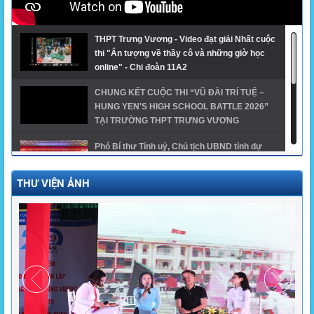
THPT Trưng Vương - Video đạt giải Nhất cuộc
thi "Ấn tượng về thầy cô và những giờ học
online" - Chi đoàn 11A2
CHUNG KẾT CUỘC THI “VŨ ĐÀI TRÍ TUỆ –
HUNG YEN'S HIGH SCHOOL BATTLE 2026”
TẠI TRƯỜNG THPT TRƯNG VƯƠNG
Phó Bí thư Tỉnh uỷ, Chủ tịch UBND tỉnh dự
khai giảng năm học mới tại trường THPT
Trưng Vương
THƯ VIỆN ẢNH
GĐTH ngành Giáo dục tỉnh Hưng Yên năm
2024 - THPT Trưng Vương
Trường THPT Trưng Vương có 1 thủ khoa, 1 á
khoa khối A00 toàn quốc và 1 thủ khoa khối
A01 của tỉnh