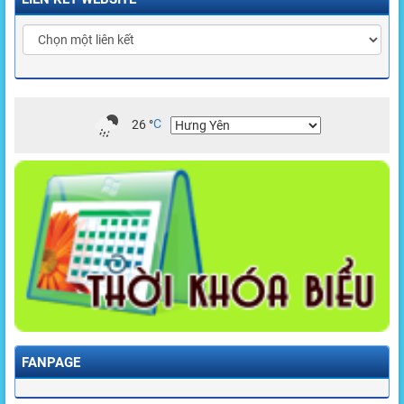
26
°
C
FANPAGE