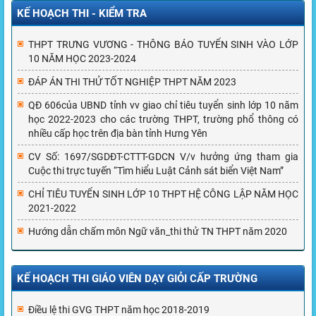
KẾ HOẠCH THI - KIỂM TRA
THPT TRƯNG VƯƠNG - THÔNG BÁO TUYỂN SINH VÀO LỚP
10 NĂM HỌC 2023-2024
ĐÁP ÁN THI THỬ TỐT NGHIỆP THPT NĂM 2023
QĐ 606của UBND tỉnh vv giao chỉ tiêu tuyển sinh lớp 10 năm
học 2022-2023 cho các trường THPT, trường phổ thông có
nhiều cấp học trên địa bàn tỉnh Hưng Yên
CV Số: 1697/SGDĐT-CTTT-GDCN V/v hưởng ứng tham gia
Cuộc thi trực tuyến “Tìm hiểu Luật Cảnh sát biển Việt Nam”
CHỈ TIÊU TUYỂN SINH LỚP 10 THPT HỆ CÔNG LẬP NĂM HỌC
2021-2022
Hướng dẫn chấm môn Ngữ văn_thi thử TN THPT năm 2020
KẾ HOẠCH THI GIÁO VIÊN DẠY GIỎI CẤP TRƯỜNG
Điều lệ thi GVG THPT năm học 2018-2019